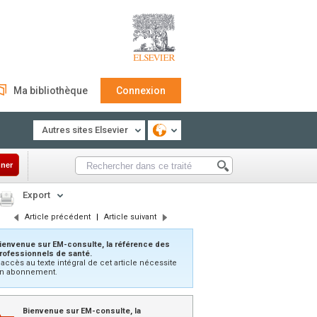
Ma bibliothèque
Connexion
Autres sites Elsevier
ner
Export
Article précédent
|
Article suivant
ienvenue sur EM-consulte, la référence des
rofessionnels de santé.
’accès au texte intégral de cet article nécessite
n abonnement.
Bienvenue sur EM-consulte, la