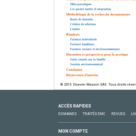
Méta-paradigme
Les quatre modes d'adaptation
Méthodologie de la recherche documentaire
Bases de données
Critères de sélection
Limites
Résultats
Facteurs individuels
Facteurs familiaux
Facteurs sociaux et environnementaux
Discussion et perspectives pour la pratique
Soins centrés sur la famille
Soutien environnemental
Conclusion
Déclaration d'intérêts
© 2015 Elsevier Masson SAS. Tous droits réser
ACCÈS RAPIDES
DOMAINES
TRAITÉS EMC
REVUES
LI
MON COMPTE