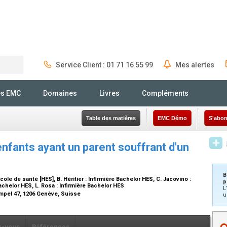
Service Client : 01 71 16 55 99
Mes alertes
Rechercher
és EMC
Domaines
Livres
Compléments
Table des matières
EMC Démo
S'abon
enfants ayant un parent souffrant d'un
B
ole de santé [HES]
, B. Héritier :
Infirmière Bachelor HES
, C. Jacovino :
p
Bachelor HES
, L. Rosa :
Infirmière Bachelor HES
L
mpel 47, 1206 Genève, Suisse
u
z-vous
Références