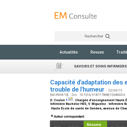
Rechercher
Actualités
Revues
Trait
SAVOIRS ET SOINS INFIRMIERS
Capacité d'adaptation des 
trouble de l'humeur
- 22/04/15
[60-390-A-10] - Doi : 10.1016/S1877-7848(15)68602-6
⁎
D. Coulon
:
Chargée d'enseignement Haute Éc
Infirmière Bachelor HES
, V. Miguelez :
Infirmière 
Haute École de santé de Genève, avenue de Cha
Auteur correspondant.
Résumé
PDF
Article
Teste