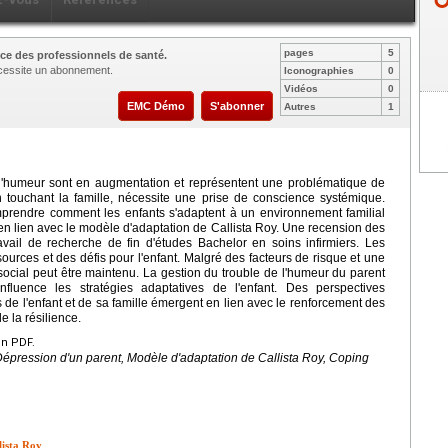
pages
5
ce des professionnels de santé.
nécessite un abonnement.
Iconographies
0
Vidéos
0
EMC Démo
S'abonner
Autres
1
 l'humeur sont en augmentation et représentent une problématique de
 touchant la famille, nécessite une prise de conscience systémique.
omprendre comment les enfants s'adaptent à un environnement familial
 en lien avec le modèle d'adaptation de Callista Roy. Une recension des
avail de recherche de fin d'études Bachelor en soins infirmiers. Les
ources et des défis pour l'enfant. Malgré des facteurs de risque et une
t social peut être maintenu. La gestion du trouble de l'humeur du parent
nfluence les stratégies adaptatives de l'enfant. Des perspectives
 de l'enfant et de sa famille émergent en lien avec le renforcement des
e la résilience.
en PDF.
Dépression d'un parent, Modèle d'adaptation de Callista Roy, Coping
lista Roy