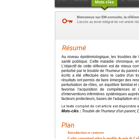
Mots clés
Bienvenue sur EM-consulte, la référen
L’accès au texte intégral de cet article 
Résumé
Au niveau épidémiologique, les troubles de
santé publique. Cette maladie chronique, en
L'objectif de cette réflexion est de mieux c
perturbé par le trouble de l'humeur du parent
écrits a été effectuée dans le cadre d'un tr
résultats ont permis de faire émerger des ress
perturbation de rôles, un équilibre familial e
favorise l'acquisition de compétences et i
d'interventions infirmières systémiques auprès
facteurs protecteurs, bases de l'adaptation et d
Le texte complet de cet article est disponible 
Mots-clés :
Trouble de l'humeur d'un parent, 
Plan
Introduction et contexte
Cadre conceptuel selon le modèle de soin de Cal