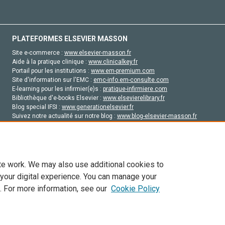
PLATEFORMES ELSEVIER MASSON
Site e-commerce :
www.elsevier-masson.fr
Aide à la pratique clinique :
www.clinicalkey.fr
Portail pour les institutions :
www.em-premium.com
Site d'information sur l'EMC :
emc-info.em-consulte.com
E-learning pour les infirmier(e)s :
pratique-infirmiere.com
Bibliothèque d'e-books Elsevier :
www.elsevierelibrary.fr
Blog special IFSI :
www.generationelsevier.fr
Suivez notre actualité sur notre blog :
www.blog-elsevier-masson.fr
Site d'emploi en santé :
emploisante.com
te work. We may also use additional cookies to
 your digital experience. You can manage your
. For more information, see our
Cookie Policy
vier, ses concédants de licence et ses contributeurs. Tout les droits sont réservés, y 
ogies similaires. Pour tout contenu en libre accès, les conditions de licence Creati