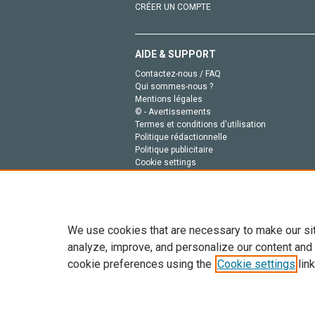
CRÉER UN COMPTE
AIDE & SUPPORT
Contactez-nous / FAQ
Qui sommes-nous ?
Mentions légales
© - Avertissements
Termes et conditions d'utilisation
Politique rédactionnelle
Politique publicitaire
Cookie settings
Politique de la vie privée
We use cookies that are necessary to make our si
analyze, improve, and personalize our content and
cookie preferences using the
Cookie settings
link
Tout le contenu de ce site: Copyright © 2026 Else
de données, a la formation en IA et aux technol