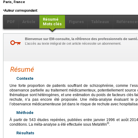
Paris, France
⁎
Auteur correspondant.
Résumé
PDF
Article
Figures
Tableaux
Référence
Mots clés
Bienvenue sur EM-consulte, la référence des professionnels de santé.
L’accès au texte intégral de cet article nécessite un abonnement.
Résumé
Contexte
Une forte proportion de patients souffrant de schizophrénie, comme l’es
observance partielle au traitement médicamenteux, potentiellement source d
thématique sont hétérogènes, et une estimation du poids de facteurs clés fai
rechute, n’a pas encore été proposée. Une méta-analyse évaluant le p
l’observance médicamenteuse (et dans le risque de rechute avec hospitalisat
Méthode
À partir de 543 études repérées, publiées entre janvier 1996 et août 2014,
®
conditions. La méta-analyse a été effectuée sous MetaWin
.
Résultats