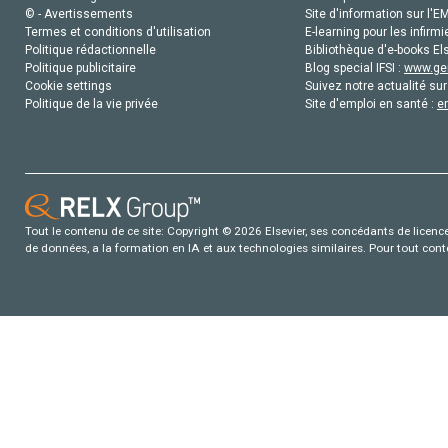
© - Avertissements
Site d'information sur l'E
Termes et conditions d'utilisation
E-learning pour les infirmi
Politique rédactionnelle
Bibliothèque d'e-books Els
Politique publicitaire
Blog special IFSI :
www.gen
Cookie settings
Suivez notre actualité sur
Politique de la vie privée
Site d'emploi en santé :
e
Tout le contenu de ce site: Copyright © 2026 Elsevier, ses concédants de licence e
de données, a la formation en IA et aux technologies similaires. Pour tout con