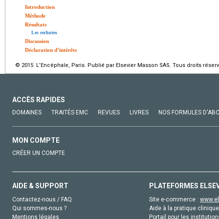
Introduction
Méthode
Résultats
Les rechutes
Discussion
Déclaration d’intérêts
© 2015 L’Encéphale, Paris. Publié par Elsevier Masson SAS. Tous droits réserv
ACCÈS RAPIDES
DOMAINES
TRAITÉS EMC
REVUES
LIVRES
NOS FORMULES D'AB
MON COMPTE
CRÉER UN COMPTE
AIDE & SUPPORT
PLATEFORMES ELSE
Contactez-nous / FAQ
Site e-commerce :
www.el
Qui sommes-nous ?
Aide à la pratique clinique
Mentions légales
Portail pour les institution