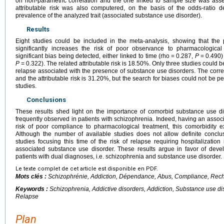
on non-parametric correlation and the one linked to sample size was asse
attributable risk was also computered, on the basis of the odds-ratio 
prevalence of the analyzed trait (associated substance use disorder).
Results
Eight studies could be included in the meta-analysis, showing that the
significantly increases the risk of poor observance to pharmacologica
significant bias being detected, either linked to time (rho
=
0.287,
P
=
0.490)
P
=
0.322). The related attributable risk is 18.50%. Only three studies could be
relapse associated with the presence of substance use disorders. The corre
and the attributable risk is 31.20%, but the search for biases could not be 
studies.
Conclusions
These results shed light on the importance of comorbid substance use d
frequently observed in patients with schizophrenia. Indeed, having an asso
risk of poor compliance to pharmacological treatment, this comorbidity exp
Although the number of available studies does not allow definite conclus
studies focusing this time of the risk of relapse requiring hospitalization 
associated substance use disorder. These results argue in favor of develop
patients with dual diagnoses, i.e. schizophrenia and substance use disorder.
Le texte complet de cet article est disponible en PDF.
Mots clés :
Schizophrénie, Addiction, Dépendance, Abus, Compliance, Rech
Keywords :
Schizophrenia, Addictive disorders, Addiction, Substance use di
Relapse
Plan