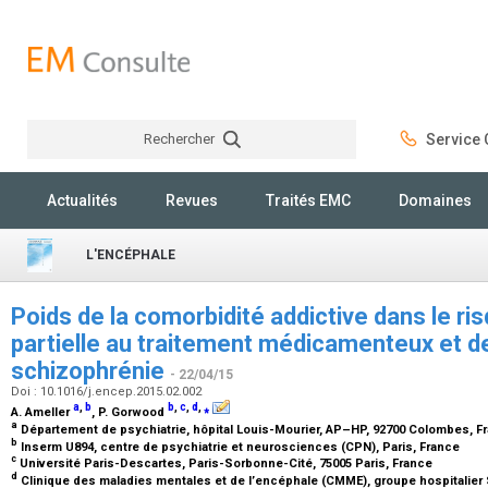
Rechercher
Service C
Rechercher
Actualités
Revues
Traités EMC
Domaines
L'ENCÉPHALE
Poids de la comorbidité addictive dans le r
partielle au traitement médicamenteux et d
schizophrénie
- 22/04/15
Doi : 10.1016/j.encep.2015.02.002
a
,
b
b
,
c
,
d
,
⁎
A. Ameller
, P. Gorwood
a
Département de psychiatrie, hôpital Louis-Mourier, AP–HP, 92700 Colombes, 
b
Inserm U894, centre de psychiatrie et neurosciences (CPN), Paris, France
c
Université Paris-Descartes, Paris-Sorbonne-Cité, 75005 Paris, France
d
Clinique des maladies mentales et de l’encéphale (CMME), groupe hospitalier S