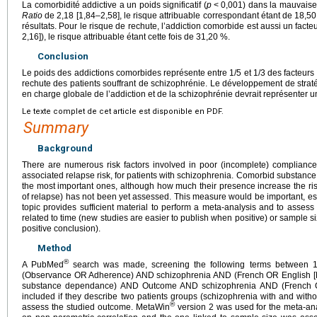
La comorbidité addictive a un poids significatif (
p
<
0,001) dans la mauvaise
Ratio
de 2,18 [1,84–2,58], le risque attribuable correspondant étant de 18,50
résultats. Pour le risque de rechute, l’addiction comorbide est aussi un facteu
2,16]), le risque attribuable étant cette fois de 31,20 %.
Conclusion
Le poids des addictions comorbides représente entre 1/5 et 1/3 des facteurs 
rechute des patients souffrant de schizophrénie. Le développement de strat
en charge globale de l’addiction et de la schizophrénie devrait représenter un
Le texte complet de cet article est disponible en PDF.
Summary
Background
There are numerous risk factors involved in poor (incomplete) compliance
associated relapse risk, for patients with schizophrenia. Comorbid substan
the most important ones, although how much their presence increase the ris
of relapse) has not been yet assessed. This measure would be important, espe
topic provides sufficient material to perform a meta-analysis and to assess 
related to time (new studies are easier to publish when positive) or sample s
positive conclusion).
Method
®
A PubMed
search was made, screening the following terms between 
(Observance OR Adherence) AND schizophrenia AND (French OR English [
substance dependance) AND Outcome AND schizophrenia AND (French OR
included if they describe two patients groups (schizophrenia with and with
®
assess the studied outcome. MetaWin
version 2 was used for the meta-anal