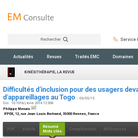
Rechercher
Service C
Rechercher
Actualités
Revues
Traités EMC
Domaines
KINÉSITHÉRAPIE, LA REVUE
Difficultés d’inclusion pour des usagers dev
d’appareillages au Togo
- 06/05/15
Doi : 10.1016/j.kine.2014.12.006
Philippe Menais
IFPEK, 12, rue Jean-Louis Bertrand, 35000 Rennes, France
Résumé
PDF
Article
Compléments
Références
Mots clés