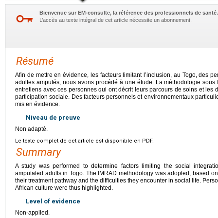
Bienvenue sur EM-consulte, la référence des professionnels de santé.
L’accès au texte intégral de cet article nécessite un abonnement.
Résumé
Afin de mettre en évidence, les facteurs limitant l’inclusion, au Togo, des 
adultes amputés, nous avons procédé à une étude. La méthodologie sous 
entretiens avec ces personnes qui ont décrit leurs parcours de soins et les di
participation sociale. Des facteurs personnels et environnementaux particulier
mis en évidence.
Niveau de preuve
Non adapté.
Le texte complet de cet article est disponible en PDF.
Summary
A study was performed to determine factors limiting the social integrati
amputated adults in Togo. The IMRAD methodology was adopted, based on i
their treatment pathway and the difficulties they encounter in social life. Pers
African culture were thus highlighted.
Level of evidence
Non-applied.