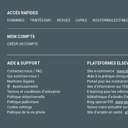
ACCÈS RAPIDES
DOMAINES
TRAITÉS EMC
REVUES
LIVRES
NOS FORMULES D'AB
MON COMPTE
CRÉER UN COMPTE
AIDE & SUPPORT
PLATEFORMES ELSE
Contactez-nous / FAQ
Site e-commerce :
www.el
Qui sommes-nous ?
Aide à la pratique clinique
Mentions légales
Portail pour les institution
© - Avertissements
Site d'information sur l'E
Termes et conditions d'utilisation
E-learning pour les infirmi
Politique rédactionnelle
Bibliothèque d'e-books Els
Politique publicitaire
Blog special IFSI :
www.gen
Cookie settings
Suivez notre actualité sur
Politique de la vie privée
Site d'emploi en santé :
e