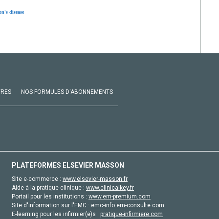
on's disease
VRES
NOS FORMULES D'ABONNEMENTS
PLATEFORMES ELSEVIER MASSON
Site e-commerce :
www.elsevier-masson.fr
Aide à la pratique clinique :
www.clinicalkey.fr
Portail pour les institutions :
www.em-premium.com
Site d'information sur l'EMC :
emc-info.em-consulte.com
E-learning pour les infirmier(e)s :
pratique-infirmiere.com