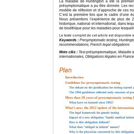
La maladie de Huntington a été la premiè
présymptomatique a pu être donnée. Les rec
modèle de réflexion et d’approche de ces no
C’est la première fois que le cadre d’une éq
Nous présentons l’expérience de plus de 
historique, national et international, dans lequ
de bioéthique pour les maladies pour lesquelles
Le texte complet de cet article est disponible 
Keywords :
Presymptomatic testing, Huntingto
recommendations, French legal obligations
Mots clés :
Test présymptomatique, Maladie d
internationales, Obligations légales en France
Plan
Introduction
Guidelines for presymptomatic testing
The debate on the justification for testing started 
The 1994 guidelines reflected early concerns of pr
More than 20 years of presymptomatic testing f
What have we learned since 1992?
What's new: the 2012 update of the internation
The legal framework for genetic testing
Impact of a new obligation “family medical inform
How is this obligation defined?
What does “obliged to inform” means?
Why is the physician concerned by this obligatio