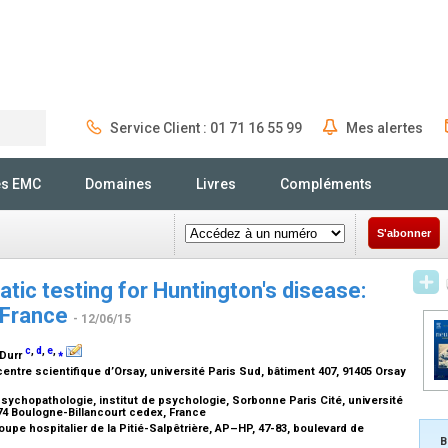
Service Client : 01 71 16 55 99
Mes alertes
Rechercher
és EMC
Domaines
Livres
Compléments
S'abonner
tic testing for Huntington's disease:
n France
- 12/06/15
c
,
d
,
e
,
⁎
 Durr
ntre scientifique d’Orsay, université Paris Sud, bâtiment 407, 91405 Orsay
psychopathologie, institut de psychologie, Sorbonne Paris Cité, université
774 Boulogne-Billancourt cedex, France
pe hospitalier de la Pitié-Salpêtrière, AP–HP, 47-83, boulevard de
B