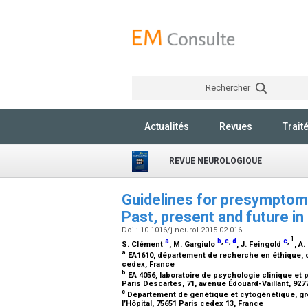
Rechercher
Actualités
Revues
Trait
REVUE NEUROLOGIQUE
Guidelines for presymptoma
Past, present and future i
Doi : 10.1016/j.neurol.2015.02.016
1
a
b
,
c
,
d
c
,
S. Clément
, M. Gargiulo
, J. Feingold
, A.
a
EA1610, département de recherche en éthique, ce
cedex, France
b
EA 4056, laboratoire de psychologie clinique et 
Paris Descartes, 71, avenue Édouard-Vaillant, 92
c
Département de génétique et cytogénétique, grou
l’Hôpital, 75651 Paris cedex 13, France