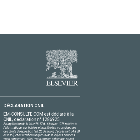
DÉCLARATION CNIL
EM-CONSULTE.COM est déclaré à la
CNIL, déclaration n° 1286925.
En application de la loi nº78-17 du 6 janvier 1978 relative à
l'informatique, aux fichiers et aux libertés, vous disposez
des droits d'opposition (art.26 de la loi), d'accès (art.34 à 38
de la loi), et de rectification (art.36 de la loi) des données
vous concernant. Ainsi, vous pouvez exiger que soient