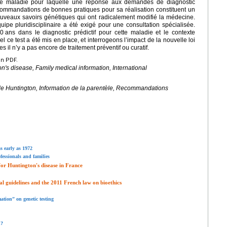
re maladie pour laquelle une réponse aux demandes de diagnostic
ommandations de bonnes pratiques pour sa réalisation constituent un
uveaux savoirs génétiques qui ont radicalement modifié la médecine.
uipe pluridisciplinaire a été exigé pour une consultation spécialisée.
20
ans dans le diagnostic prédictif pour cette maladie et le contexte
el ce test a été mis en place, et interrogeons l’impact de la nouvelle loi
 il n’y a pas encore de traitement préventif ou curatif.
en PDF.
n's disease, Family medical information, International
e Huntington, Information de la parentèle, Recommandations
as early as 1972
ofessionals and families
or Huntington's disease in France
al guidelines and the 2011 French law on bioethics
ation” on genetic testing
n?