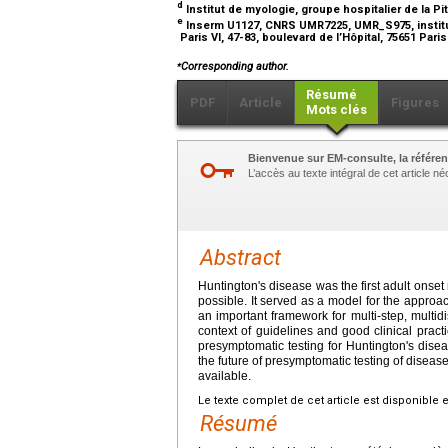
d
Institut de myologie, groupe hospitalier de la Pi
e
Inserm U1127, CNRS UMR7225, UMR_S975, institut 
Paris VI, 47-83, boulevard de l’Hôpital, 75651 Par
⁎
Corresponding author
.
Résumé
PDF
Article
Figures
Mots clés
Bienvenue sur EM-consulte, la référen
L’accès au texte intégral de cet article 
Abstract
Huntington's disease was the first adult onse
possible. It served as a model for the approa
an important framework for multi-step, multidis
context of guidelines and good clinical prac
presymptomatic testing for Huntington's disea
the future of presymptomatic testing of diseas
available.
Le texte complet de cet article est disponible 
Résumé