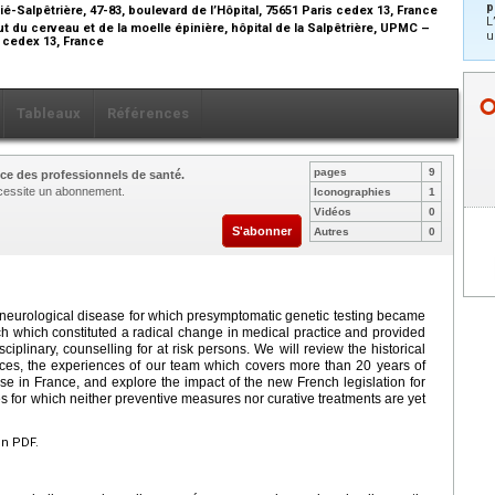
p
tié-Salpêtrière, 47-83, boulevard de l’Hôpital, 75651 Paris cedex 13, France
L
du cerveau et de la moelle épinière, hôpital de la Salpêtrière, UPMC –
u
is cedex 13, France
Tableaux
Références
pages
9
ce des professionnels de santé.
nécessite un abonnement.
Iconographies
1
Vidéos
0
S'abonner
Autres
0
t neurological disease for which presymptomatic genetic testing became
ch which constituted a radical change in medical practice and provided
ciplinary, counselling for at risk persons. We will review the historical
tices, the experiences of our team which covers more than 20 years of
se in France, and explore the impact of the new French legislation for
es for which neither preventive measures nor curative treatments are yet
en PDF.