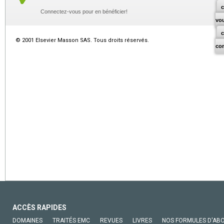
c
Connectez-vous pour en bénéficier!
vo
© 2001 Elsevier Masson SAS. Tous droits réservés.
co
ACCÈS RAPIDES
DOMAINES
TRAITÉS EMC
REVUES
LIVRES
NOS FORMULES D'AB