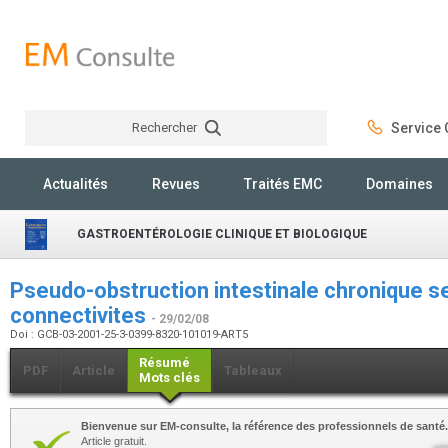
Rechercher
Service C
Rechercher
Actualités
Revues
Traités EMC
Domaines
GASTROENTÉROLOGIE CLINIQUE ET BIOLOGIQUE
Pseudo-obstruction intestinale chronique s
connectivites
- 29/02/08
Doi : GCB-03-2001-25-3-0399-8320-101019-ART5
Résumé
PDF
Article
Tableaux
Mots clés
Bienvenue sur EM-consulte, la référence des professionnels de santé.
Article gratuit.