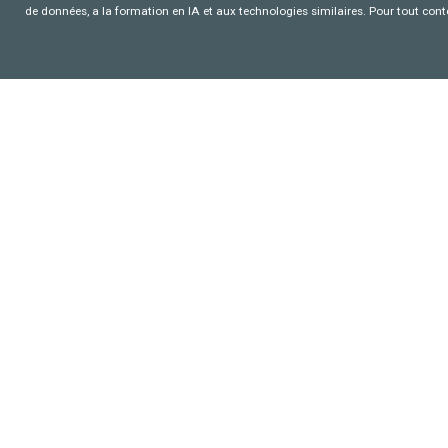
de données, a la formation en IA et aux technologies similaires. Pour tout con