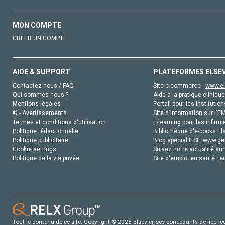
MON COMPTE
CRÉER UN COMPTE
AIDE & SUPPORT
PLATEFORMES ELSE
Contactez-nous / FAQ
Site e-commerce :
www.el
Qui sommes-nous ?
Aide à la pratique clinique
Mentions légales
Portail pour les institution
© - Avertissements
Site d'information sur l'E
Termes et conditions d'utilisation
E-learning pour les infirmi
Politique rédactionnelle
Bibliothèque d'e-books Els
Politique publicitaire
Blog special IFSI :
www.gen
Cookie settings
Suivez notre actualité sur
Politique de la vie privée
Site d'emploi en santé :
e
Tout le contenu de ce site: Copyright © 2026 Elsevier, ses concédants de licence e