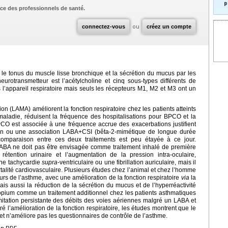
p
ce des professionnels de santé.
connectez-vous
ou
créez un compte
e tonus du muscle lisse bronchique et la sécrétion du mucus par les
urotransmetteur est l’acétylcholine et cinq sous-types différents de
l’appareil respiratoire mais seuls les récepteurs M1, M2 et M3 ont un
n (LAMA) améliorent la fonction respiratoire chez les patients atteints
maladie, réduisent la fréquence des hospitalisations pour BPCO et la
 BPCO est associée à une fréquence accrue des exacerbations justifient
on ou une association LABA+CSI (bêta-2-mimétique de longue durée
 comparaison entre ces deux traitements est peu étayée à ce jour.
LABA ne doit pas être envisagée comme traitement inhalé de première
rétention urinaire et l’augmentation de la pression intra-oculaire,
 une tachycardie
supra
-ventriculaire ou une fibrillation auriculaire, mais il
talité cardiovasculaire. Plusieurs études chez l’animal et chez l’homme
rs de l’asthme, avec une amélioration de la fonction respiratoire
via
la
is aussi la réduction de la sécrétion du mucus et de l’hyperréactivité
opium comme un traitement additionnel chez les patients asthmatiques
itation persistante des débits des voies aériennes malgré un LABA et
l’amélioration de la fonction respiratoire, les études montrent que le
et n’améliore pas les questionnaires de contrôle de l’asthme.