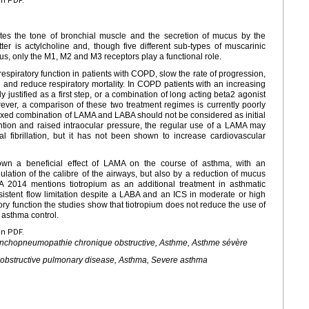
en PDF.
es the tone of bronchial muscle and the secretion of mucus by the
tter is actylcholine and, though five different sub-types of muscarinic
tus, only the M1, M2 and M3 receptors play a functional role.
spiratory function in patients with COPD, slow the rate of progression,
 and reduce respiratory mortality. In COPD patients with an increasing
justified as a first step, or a combination of long acting beta2 agonist
ever, a comparison of these two treatment regimes is currently poorly
fixed combination of LAMA and LABA should not be considered as initial
ention and raised intraocular pressure, the regular use of a LAMA may
al fibrillation, but it has not been shown to increase cardiovascular
n a beneficial effect of LAMA on the course of asthma, with an
lation of the calibre of the airways, but also by a reduction of mucus
NA 2014 mentions tiotropium as an additional treatment in asthmatic
istent flow limitation despite a LABA and an ICS in moderate or high
ry function the studies show that tiotropium does not reduce the use of
asthma control.
en PDF.
ronchopneumopathie chronique obstructive, Asthme, Asthme sévère
c obstructive pulmonary disease, Asthma, Severe asthma