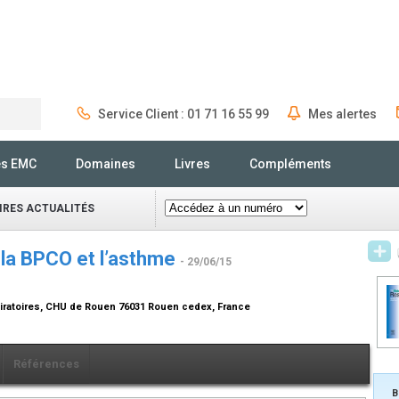
Service Client : 01 71 16 55 99
Mes alertes
Rechercher
és EMC
Domaines
Livres
Compléments
IRES ACTUALITÉS
 la BPCO et l’asthme
- 29/06/15
piratoires, CHU de Rouen 76031 Rouen cedex, France
Références
B