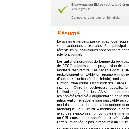
Bienvenue sur EM-consulte, la référen
Article gratuit.
Connectez-vous pour en bénéficier!
Résumé
Le système nerveux parasympathique régule l
voies aériennes proximales. Son principal ne
récepteurs muscariniques sont présents dans 
rôle fonctionnel.
Les anticholinergiques de longue durée d’actio
de BPCO, ralentissent la progression de la 
mortalité respiratoire. Les patients dont la
probablement un LAMA en première intenti
d’action + corticostéroïde inhalé) mais la
L’introduction d’une association fixe LAMA+
intention. Outre la sécheresse buccale, la 
l’utilisation régulière des LAMA peut induire
n’a pas été retrouvé d’augmentation de la mor
retrouvent un effet bénéfique des LAMA au cou
modulation du calibre des voies aériennes ma
bronchique. Le GINA 2014 mentionne le tiotr
avec des symptômes non contrôlés et une lim
un CSI à posologie modérée ou élevée. Malgré 
tiotropium ne réduit pas le recours à un SABA 