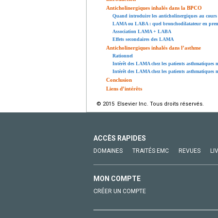
Anticholinergiques inhalés dans la BPCO
Quand introduire les anticholinergiques au cour
LAMA ou LABA : quel bronchodilatateur en premi
Association LAMA + LABA
Effets secondaires des LAMA
Anticholinergiques inhalés dans l’asthme
Rationnel
Intérêt des LAMA chez les patients asthmatiques
Intérêt des LAMA chez les patients asthmatiques 
Conclusion
Liens d’intérêts
© 2015 Elsevier Inc. Tous droits réservés.
ACCÈS RAPIDES
DOMAINES
TRAITÉS EMC
REVUES
LI
MON COMPTE
CRÉER UN COMPTE