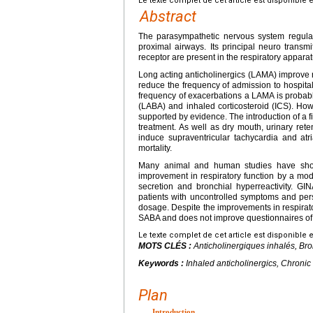
Le texte complet de cet article est disponible 
Abstract
The parasympathetic nervous system regulat
proximal airways. Its principal neuro transmi
receptor are present in the respiratory appara
Long acting anticholinergics (LAMA) improve re
reduce the frequency of admission to hospital
frequency of exacerbations a LAMA is probably 
(LABA) and inhaled corticosteroid (ICS). How
supported by evidence. The introduction of a 
treatment. As well as dry mouth, urinary ret
induce supraventricular tachycardia and atri
mortality.
Many animal and human studies have show
improvement in respiratory function by a modu
secretion and bronchial hyperreactivity. GI
patients with uncontrolled symptoms and pers
dosage. Despite the improvements in respirato
SABA and does not improve questionnaires of 
Le texte complet de cet article est disponible 
MOTS CLÉS :
Anticholinergiques inhalés, B
Keywords :
Inhaled anticholinergics, Chroni
Plan
Introduction