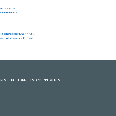
s de la BPCO?
ère intention?
 non contrôlés par LABA + CSI
non contrôlés par un CSI seul
VRES
NOS FORMULES D'ABONNEMENTS