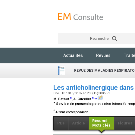
Rechercher
Actualités
Revues
Trait
REVUE DES MALADIES RESPIRATO
Les anticholinergique dans
Doi : 10.1016/S1877-1203(15)30050-1
a
a
,
⁎
M. Patout
, A. Cuvelier
a
Service de pneumologie et soins intensifs res
*
Auteur correspondant
Résumé
PDF
Article
Figures
Mots clés