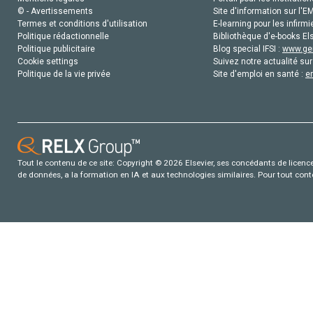
© - Avertissements
Site d'information sur l'E
Termes et conditions d'utilisation
E-learning pour les infirmi
Politique rédactionnelle
Bibliothèque d'e-books Els
Politique publicitaire
Blog special IFSI :
www.gen
Cookie settings
Suivez notre actualité sur
Politique de la vie privée
Site d'emploi en santé :
e
Tout le contenu de ce site: Copyright © 2026 Elsevier, ses concédants de licence e
de données, a la formation en IA et aux technologies similaires. Pour tout con