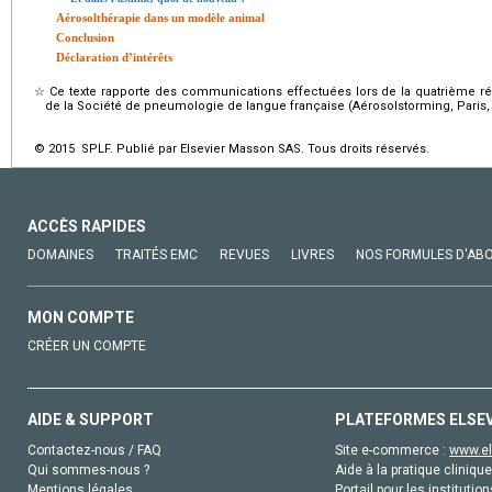
Aérosolthérapie dans un modèle animal
Conclusion
Déclaration d’intérêts
☆
Ce texte rapporte des communications effectuées lors de la quatrième r
de la Société de pneumologie de langue française (Aérosolstorming, Paris, 
© 2015 SPLF. Publié par Elsevier Masson SAS. Tous droits réservés.
ACCÈS RAPIDES
DOMAINES
TRAITÉS EMC
REVUES
LIVRES
NOS FORMULES D'AB
MON COMPTE
CRÉER UN COMPTE
AIDE & SUPPORT
PLATEFORMES ELSE
Contactez-nous / FAQ
Site e-commerce :
www.el
Qui sommes-nous ?
Aide à la pratique clinique
Mentions légales
Portail pour les institution