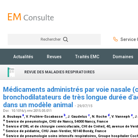
Rechercher
Service C
Rechercher
Actualités
Revues
Traités EMC
Domaines
REVUE DES MALADIES RESPIRATOIRES
Médicaments administrés par voie nasale (c
bronchodilatateurs de très longue durée d’a
dans un modèle animal
- 29/07/15
Doi : 10.1016/j.rmr.2015.05.011
a
b
c
d
e
A. Boubaya
, V. Prulière-Escabasse
, J. Gaudelus
, N. Roche
, V. Vanneph
, J
a
Service de pneumologie, CHU de Nancy, 54000 Nancy, France
b
Service d’ORL et de chirurgie cervicofaciale, CHI de Créteil, 40, avenue de Verd
c
Service de pédiatrie, CHU Jean-Verdier, 93140 Bondy, France
d
Service de pneumologie soins intensifs respiratoires, Groupe hospitalier Coch