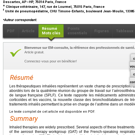
Descartes, AP–HP, 75014 Paris, France
e
Clinique vétérinaire, 147, rue de Lourmel, 75015 Paris, France
f
Unité de pneumopédiatrie, CHU Timone-Enfants, boulevard Jean-Moulin, 13385 
⁎
Auteur correspondant.
Résumé
Points
PDF
Article
Figures
Tableaux
Mots clés
essentiels
Bienvenue sur EM-consulte, la référence des professionnels de santé.
Article gratuit.
c
Connectez-vous pour en bénéficier!
vo
Résumé
co
Les thérapeutiques inhalées représentent un vaste champ de prescription. D
abordés lors de la quatrième réunion du groupe de travail sur l’aérosolthé
de langue française (SPLF). Ce texte rapporte les médicaments administrab
corticoïdes et les vaccins, la nouvelle classe des bronchodilatateurs de trè
traitements inhalés permettant la prise en charge de l’asthme dans un modèl
Le texte complet de cet article est disponible en PDF.
Summary
Inhaled therapies are widely prescribed. Several aspects of these treatment
of the aerosol therapy workgroup (GAT) of the French-speaking respirator