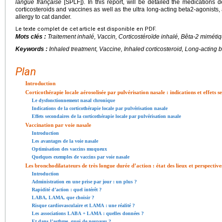
langue française
[SPLF]). In this report, will be detailed the medications d
corticosteroids and vaccines as well as the ultra long-acting beta2-agonists
allergy to cat dander.
Le texte complet de cet article est disponible en PDF.
Mots clés :
Traitement inhalé, Vaccin, Corticostéroïde inhalé, Bêta-2 miméti
Keywords :
Inhaled treatment, Vaccine, Inhaled corticosteroid, Long-acting 
Plan
Introduction
Corticothérapie locale aérosolisée par pulvérisation nasale : indications et effets 
Le dysfonctionnement nasal chronique
Indications de la corticothérapie locale par pulvérisation nasale
Effets secondaires de la corticothérapie locale par pulvérisation nasale
Vaccination par voie nasale
Introduction
Les avantages de la voie nasale
Optimisation des vaccins muqueux
Quelques exemples de vaccins par voie nasale
Les bronchodilatateurs de très longue durée d’action : état des lieux et perspective
Introduction
Administration en une prise par jour : un plus ?
Rapidité d’action : quel intérêt ?
LABA, LAMA, que choisir ?
Risque cardiovasculaire et LAMA : une réalité ?
Les associations LABA
+
LAMA : quelles données ?
Et dans l’asthme, quoi de nouveau ?