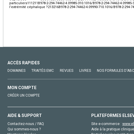
particuliers111211
B978-2-294-74462-4.09985-310.1016/B978-2-294-74462-4.09
l’extrémité céphalique
?213216B978-2-294-74462-4.09990-710.1016/B978-2-294-7
ACCÈS RAPIDES
DOMAINES
TRAITÉS EMC
REVUES
LIVRES
NOS FORMULES D'AB
MON COMPTE
CRÉER UN COMPTE
AIDE & SUPPORT
PLATEFORMES ELSE
Contactez-nous / FAQ
Site e-commerce :
www.el
Qui sommes-nous ?
Aide à la pratique clinique