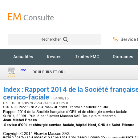
Rechercher
Service C
Rechercher
Actualités
Revues
Traités EMC
Domaines
Livre
DOULEURS ET ORL
:
Index : Rapport 2014 de la Société française
cervico-faciale
- 04/08/15
Doi : 10.1016/B978-2-294-74462-4.09989-0
C2014-0-01922-3978-2-294-74462-4Printer TrentoLa douleur en ORL
Rapport 2014 de la Société française d’ORL et de chirurgie cervico-faciale
© 2014, SFORL. Publié par Elsevier Masson SAS. Tous droits réservés
Jean-Michel Prades
Service d’ORL et chirurgie cervico-faciale, hôpital Nord, CHU de Saint-Étienne
Copyright © 2014 Elsevier Masson SAS
B978-2-294-74462-4.09989-010.1016/B978-2-294-74462-4.09989-0Front matteriiiiB978-2