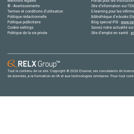
Mentions légales
Portail pour les institution
© - Avertissements
Site d'information sur l'E
Termes et conditions d'utilisation
E-learning pour les infirmi
Politique rédactionnelle
Bibliothèque d'e-books Els
Politique publicitaire
Blog special IFSI :
www.gen
Cookie settings
Suivez notre actualité sur
Politique de la vie privée
Site d'emploi en santé :
e
Tout le contenu de ce site: Copyright © 2026 Elsevier, ses concédants de licence e
de données, a la formation en IA et aux technologies similaires. Pour tout con