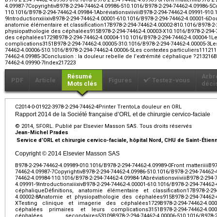
4.09987-7CopyrightivB978-2-294-74462-4.09986-510.1016/B978-2-294-74462-4.09986-5Co
110.1016/B978-2-294-74462-4.09984-1AbréviationsviiviiiB978-2-294-74462-4.09991-910.
9Introductionxiiixiv
B978-2-294-74462-4.00001-610.1016/B978-2-294-74462-4.00001-6Dou
anatomie élémentaire et classification17B978-2-294-74462-4.00002-810.1016/B978-2
physiopathologie des céphalées915B978-2-294-74462-4.00003-X10.1016/B978-2-294-7
des céphalées1729B978-2-294-74462-4.00004-110.1016/B978-2-294-74462-4.00004-1Le
complications3151B978-2-294-74462-4.00005-310.1016/B978-2-294-74462-4.00005-3L
74462-4.00006-510.1016/B978-2-294-74462-4.00006-5Les contextes particuliers111211
74462-4.09985-3Conclusion : la douleur rebelle de l’extrémité céphalique
?213216B9
74462-4.09990-7Index217223
Résumé
Arbr
PDF
Article
Figures
Testez-vous
Mots clés
déci
C2014-0-01922-3978-2-294-74462-4Printer TrentoLa douleur en ORL
Rapport 2014 de la Société française d’ORL et de chirurgie cervico-faciale
© 2014, SFORL. Publié par Elsevier Masson SAS. Tous droits réservés
Jean-Michel Prades
Service d’ORL et chirurgie cervico-faciale, hôpital Nord, CHU de Saint-Étie
Copyright © 2014 Elsevier Masson SAS
B978-2-294-74462-4.09989-010.1016/B978-2-294-74462-4.09989-0Front matteriiiiB9
74462-4.09987-7CopyrightivB978-2-294-74462-4.09986-510.1016/B978-2-294-74462-4
74462-4.09984-110.1016/B978-2-294-74462-4.09984-1AbréviationsviiviiiB978-2-294-
4.09991-9Introductionxiiixiv
B978-2-294-74462-4.00001-610.1016/B978-2-294-
céphaliqueDéfinitions, anatomie élémentaire et classification17B978-2-294-
4.00002-8Anatomie et physiopathologie des céphalées915B978-2-294-74462-4.
XTesting clinique et imagerie des céphalées1729B978-2-294-74462-4.00004
céphalées primaires et leurs complications3151B978-2-294-74462-4.00005-
céphalées secondaires53109B978-2-294-74462-4.00006-510.1016/B978