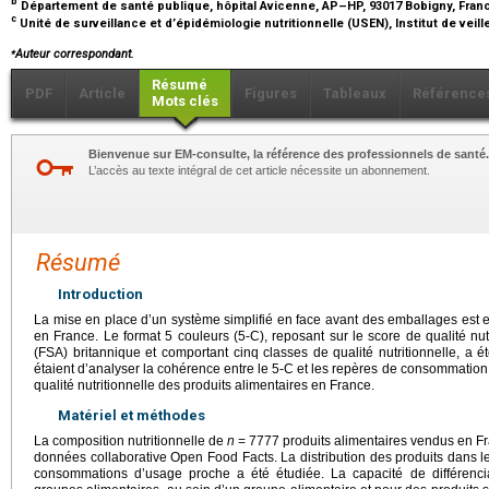
b
Département de santé publique, hôpital Avicenne, AP–HP, 93017 Bobigny, Fra
c
Unité de surveillance et d’épidémiologie nutritionnelle (USEN), Institut de veill
⁎
Auteur correspondant.
Résumé
PDF
Article
Figures
Tableaux
Référence
Mots clés
Bienvenue sur EM-consulte, la référence des professionnels de santé.
L’accès au texte intégral de cet article nécessite un abonnement.
Résumé
Introduction
La mise en place d’un système simplifié en face avant des emballages est e
en France. Le format 5 couleurs (5-C), reposant sur le score de qualité nu
(FSA) britannique et comportant cinq classes de qualité nutritionnelle, a é
étaient d’analyser la cohérence entre le 5-C et les repères de consommation 
qualité nutritionnelle des produits alimentaires en France.
Matériel et méthodes
La composition nutritionnelle de
n
=
7777 produits alimentaires vendus en Fra
données collaborative Open Food Facts. La distribution des produits dans 
consommations d’usage proche a été étudiée. La capacité de différencia