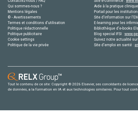
Contactez-nous / FAQ
Site e-commerce :
www.el
Qui sommes-nous ?
Aide à la pratique clinique
Mentions légales
Portail pour les institution
© - Avertissements
Site d'information sur l'E
Termes et conditions d'utilisation
E-learning pour les infirmi
Politique rédactionnelle
Bibliothèque d'e-books Els
Politique publicitaire
Blog special IFSI :
www.gen
Cookie settings
Suivez notre actualité sur
Politique de la vie privée
Site d'emploi en santé :
e
Tout le contenu de ce site: Copyright © 2026 Elsevier, ses concédants de licence e
de données, a la formation en IA et aux technologies similaires. Pour tout con