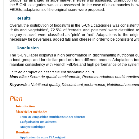
groups, as arranged in supermarket shelves was assessed. Distribution of s
the 5-CNL categories was also assessed. In the case of discrepancies bet
FBDGs, adaptations of the original score were proposed.
Results
Overall, the distribution of foodstuffs in the 5-CNL categories was consiste
‘fruits and vegetables’, 72.5% of ‘cereals and potatoes’ were classified 
‘sugary snacks’ were classified as ‘pink’ or ‘red’. Adaptations to the or
necessary for beverages, added fats and cheese in order to be consistent wit
Conclusion
The 5-CNL label displays a high performance in discriminating nutritional qu
a food group and for similar products from different brands. Adaptations f
maintain consistency with French FBDGs and high performance of the system
Le texte complet de cet article est disponible en PDF.
Mots clés :
Score de qualité nutritionnelle, Recommandations nutritionnelles,
Keywords :
Nutritional quality, Discriminant performance, Nutritional recom
Plan
Introduction
Matériel et méthodes
Table de composition nutritionnelle des aliments
Catégorisation des aliments
Analyse statistique
Résultats
Application du score FSA originel