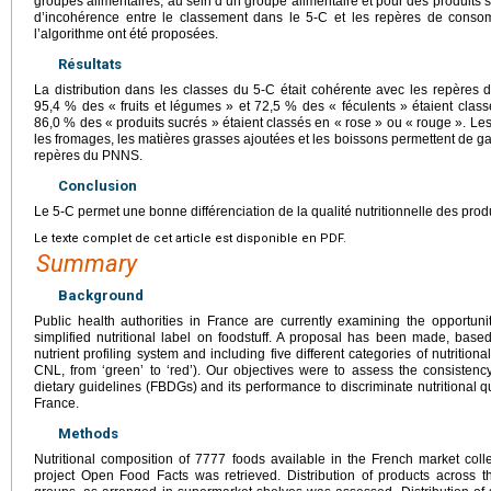
groupes alimentaires, au sein d’un groupe alimentaire et pour des produits s
d’incohérence entre le classement dans le 5-C et les repères de cons
l’algorithme ont été proposées.
Résultats
La distribution dans les classes du 5-C était cohérente avec les repère
95,4 % des « fruits et légumes » et 72,5 % des « féculents » étaient class
86,0 % des « produits sucrés » étaient classés en « rose » ou « rouge ». Les
les fromages, les matières grasses ajoutées et les boissons permettent de g
repères du PNNS.
Conclusion
Le 5-C permet une bonne différenciation de la qualité nutritionnelle des pro
Le texte complet de cet article est disponible en PDF.
Summary
Background
Public health authorities in France are currently examining the opportun
simplified nutritional label on foodstuff. A proposal has been made, ba
nutrient profiling system and including five different categories of nutritional
CNL, from ‘green’ to ‘red’). Our objectives were to assess the consisten
dietary guidelines (FBDGs) and its performance to discriminate nutritional qu
France.
Methods
Nutritional composition of 7777 foods available in the French market col
project Open Food Facts was retrieved. Distribution of products across 