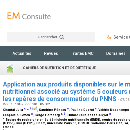
Rechercher
Service C
Rechercher
Actualités
Revues
Traités EMC
Domaines
CAHIERS DE NUTRITION ET DE DIÉTÉTIQUE
Application aux produits disponibles sur le m
nutritionnel associé au système 5 couleurs 
les repères de consommation du PNNS
- 07/08
Doi : 10.1016/j.cnd.2015.06.002
a
,
⁎
,
b
a
a
Chantal Julia
, Sandrine Péneau
, Pauline Ducrot
, Valérie Deschamps
a
a
,
b
a
Léopold K. Fézeu
, Serge Hercberg
, Emmanuelle Kesse-Guyot
a
Équipe de recherche en épidémiologie nutritionnelle (EREN), centre de recherc
(U1153), Inra (U1125), Cnam, université Paris 13, COMUE Sorbonne Paris Cité, 74
France