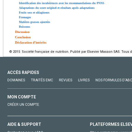
Identification des incohérences avec les recommandations du PNNS
Adaptations du score originel et résultats après adaptations
Fruits secs et oléagineux
Fromages
Matières grasses ajoutées
Boissons
Discussion
Conclusion
Déclaration d’intérêts
© 2015 Société française de nutrition. Publié par Elsevier Masson SAS. Tous d
ACCÈS RAPIDES
DOMAINES
TRAITÉS EMC
REVUES
LIVRES
NOS FORMULES D'AB
MON COMPTE
CRÉER UN COMPTE
AIDE & SUPPORT
PLATEFORMES ELSE