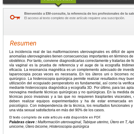
Bienvenido a EM-consulte, la referencia de los profesionales de la sal
El acceso al texto completo de este artículo requiere una suscripción.
Resumen
La incidencia real de las malformaciones uterovaginales es difícil de apre
anomalías uterovaginales tienen consecuencias importantes en términos de s
obstétrico. Por tanto, conviene diagnosticarlas correctamente y tratarlas de
vía vaginal es la prueba de referencia y el auge de la ecografía tridim
eficacia. La resonancia magnética es un complemento adecuado de investiga
laparoscopia pocas veces es necesaria. En los úteros uni o bicornes no
quirúrgico. La histeroscopia quirúrgica permite realizar resultados muy bue
utilización del ecoguiado peroperatorio es fundamental, así como la verific
mediante histeroscopia diagnóstica y ecografía 3D. Por último, para las apl
neovagina mediante técnicas quirúrgicas y no quirúrgicas. En la medida de 
técnicas poco invasivas y a las que no requieren trasplantes viscerales, e
deben realizar equipos experimentados y ha de estar enmarcada en u
psicológico. Con independencia de la técnica, los resultados funcionales 
una vida sexual satisfactoria en más del 90% de los casos.
El texto completo de este artículo está disponible en PDF.
Palabras clave :
Malformación uterovaginal, Tabique uterino, Útero en T, Apl
unicorne, Útero bicorne, Histeroscopia quirúrgica