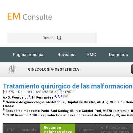
Buscar
Rechercher
Página principal
Revistas
EMC
Dominios
GINECOLOGÍA-OBSTETRICIA
Tratamiento quirúrgico de las malformacio
[41-675] - Doi : 10.1016/S1283-081X(19)41707-4
a
a
,
b
,
c
A.-G. Pourcelot
, H. Fernandez
a
Service de gynécologie-obstétrique, Hôpital de Bicêtre, AP-HP, 78, rue du Géné
France
b
Faculté de médecine Paris-Sud Saclay, 63, rue Gabriel-Péri, 94270 Le Kremlin-
c
CESP Inserm U1018 « Reproduction et développement de l'enfant », 82, rue Gabr
Resumen
Pruebe sus
PDF
Artículo
Figuras
Palabras clave
conocimientas