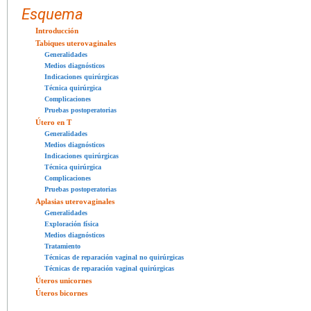
Esquema
Introducción
Tabiques uterovaginales
Generalidades
Medios diagnósticos
Indicaciones quirúrgicas
Técnica quirúrgica
Complicaciones
Pruebas postoperatorias
Útero en T
Generalidades
Medios diagnósticos
Indicaciones quirúrgicas
Técnica quirúrgica
Complicaciones
Pruebas postoperatorias
Aplasias uterovaginales
Generalidades
Exploración física
Medios diagnósticos
Tratamiento
Técnicas de reparación vaginal no quirúrgicas
Técnicas de reparación vaginal quirúrgicas
Úteros unicornes
Úteros bicornes