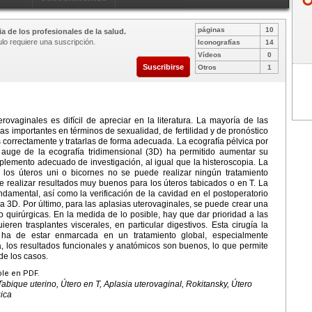
páginas
10
a de los profesionales de la salud.
ulo requiere una suscripción.
Iconografías
14
Vídeos
0
Suscribirse
Otros
1
rovaginales es difícil de apreciar en la literatura. La mayoría de las
s importantes en términos de sexualidad, de fertilidad y de pronóstico
s correctamente y tratarlas de forma adecuada. La ecografía pélvica por
l auge de la ecografía tridimensional (3D) ha permitido aumentar su
lemento adecuado de investigación, al igual que la histeroscopia. La
los úteros uni o bicornes no se puede realizar ningún tratamiento
te realizar resultados muy buenos para los úteros tabicados o en T. La
ndamental, así como la verificación de la cavidad en el postoperatorio
a 3D. Por último, para las aplasias uterovaginales, se puede crear una
 quirúrgicas. En la medida de lo posible, hay que dar prioridad a las
eren trasplantes viscerales, en particular digestivos. Esta cirugía la
 ha de estar enmarcada en un tratamiento global, especialmente
, los resultados funcionales y anatómicos son buenos, lo que permite
de los casos.
ble en PDF.
abique uterino, Útero en T, Aplasia uterovaginal, Rokitansky, Útero
gica