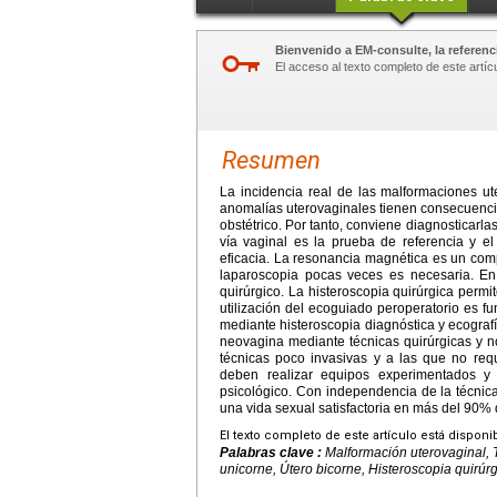
Bienvenido a EM-consulte, la referenci
El acceso al texto completo de este artíc
Resumen
La incidencia real de las malformaciones ute
anomalías uterovaginales tienen consecuencia
obstétrico. Por tanto, conviene diagnosticarla
vía vaginal es la prueba de referencia y e
eficacia. La resonancia magnética es un comp
laparoscopia pocas veces es necesaria. En 
quirúrgico. La histeroscopia quirúrgica permi
utilización del ecoguiado peroperatorio es fu
mediante histeroscopia diagnóstica y ecografí
neovagina mediante técnicas quirúrgicas y no
técnicas poco invasivas y a las que no requi
deben realizar equipos experimentados y
psicológico. Con independencia de la técnica
una vida sexual satisfactoria en más del 90% 
El texto completo de este artículo está disponi
Palabras clave :
Malformación uterovaginal, T
unicorne, Útero bicorne, Histeroscopia quirúr