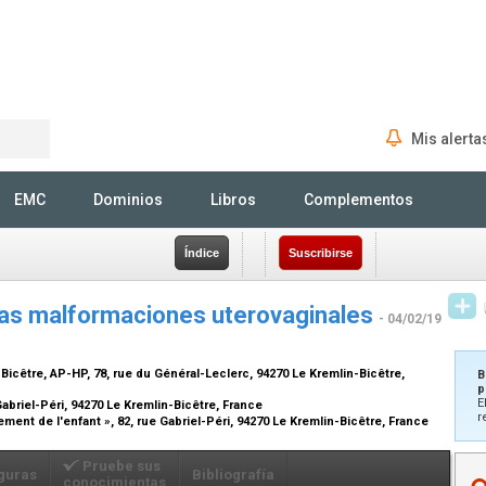
Mis alerta
Rechercher
EMC
Dominios
Libros
Complementos
Índice
Suscribirse
 las malformaciones uterovaginales
- 04/02/19
icêtre, AP-HP, 78, rue du Général-Leclerc, 94270 Le Kremlin-Bicêtre,
B
p
E
abriel-Péri, 94270 Le Kremlin-Bicêtre, France
r
nt de l'enfant », 82, rue Gabriel-Péri, 94270 Le Kremlin-Bicêtre, France
Pruebe sus
guras
Bibliografía
conocimientas