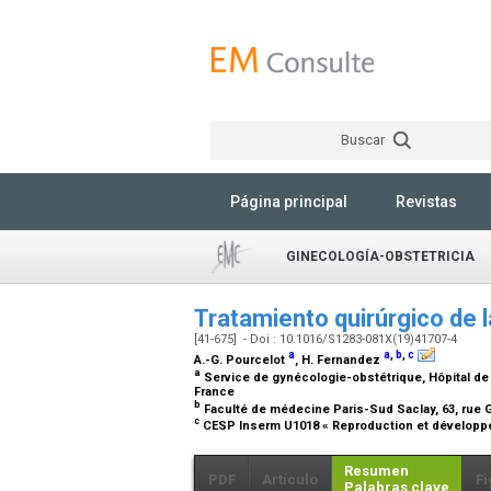
Buscar
Página principal
Revistas
GINECOLOGÍA-OBSTETRICIA
Tratamiento quirúrgico de
[41-675] - Doi : 10.1016/S1283-081X(19)41707-4
a
a
,
b
,
c
A.-G. Pourcelot
, H. Fernandez
a
Service de gynécologie-obstétrique, Hôpital de B
France
b
Faculté de médecine Paris-Sud Saclay, 63, rue G
c
CESP Inserm U1018 « Reproduction et développeme
Resumen
PDF
Artículo
Fi
Palabras clave