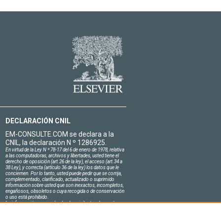
DECLARACIÓN CNIL
EM-CONSULTE.COM se declara a la
CNIL, la declaración N º 1286925.
En virtud de la Ley N º 78-17 del 6 de enero de 1978, relativa
a las computadoras, archivos y libertades, usted tiene el
derecho de oposición (art.26 de la ley), el acceso (art.34 a
38 Ley), y correcta (artículo 36 de la ley) los datos que le
conciernen. Por lo tanto, usted puede pedir que se corrija,
complementado, clarificado, actualizado o suprimido
información sobre usted que son inexactos, incompletos,
engañosos, obsoletos o cuya recogida o de conservación
o uso está prohibido.
La información personal sobre los visitantes de nuestro
sitio, incluyendo su identidad, son confidenciales.
El jefe del sitio en el honor se compromete a respetar la
confidencialidad de los requisitos legales aplicables en