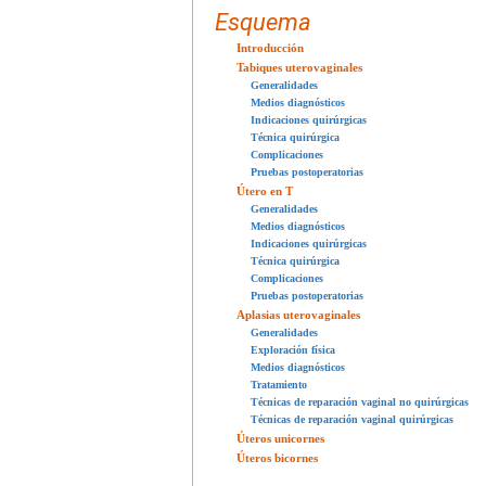
Esquema
Introducción
Tabiques uterovaginales
Generalidades
Medios diagnósticos
Indicaciones quirúrgicas
Técnica quirúrgica
Complicaciones
Pruebas postoperatorias
Útero en T
Generalidades
Medios diagnósticos
Indicaciones quirúrgicas
Técnica quirúrgica
Complicaciones
Pruebas postoperatorias
Aplasias uterovaginales
Generalidades
Exploración física
Medios diagnósticos
Tratamiento
Técnicas de reparación vaginal no quirúrgicas
Técnicas de reparación vaginal quirúrgicas
Úteros unicornes
Úteros bicornes