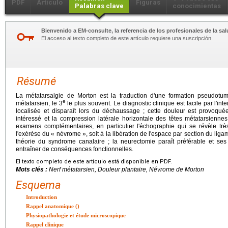
PDF
Artículo
Figuras
Palabras clave
conocimientas
Bienvenido a EM-consulte, la referencia de los profesionales de la sal
El acceso al texto completo de este artículo requiere una suscripción.
Résumé
La métatarsalgie de Morton est la traduction d'une formation pseudotumo
e
métatarsien, le 3
le plus souvent. Le diagnostic clinique est facile par l'inte
localisée et disparaît lors du déchaussage ; cette douleur est provoquée
intéressé et la compression latérale horizontale des têtes métatarsienne
examens complémentaires, en particulier l'échographie qui se révèle très 
l'exérèse du « névrome », soit à la libération de l'espace par section du liga
théorie du syndrome canalaire ; la neurectomie paraît préférable et ses 
entraîner de conséquences fonctionnelles.
El texto completo de este artículo está disponible en PDF.
Mots clés :
Nerf métatarsien, Douleur plantaire, Névrome de Morton
Esquema
Introduction
Rappel anatomique ()
Physiopathologie et étude microscopique
Rappel clinique