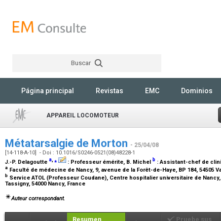
Buscar
Rechercher
Página principal
Revistas
EMC
Dominios
APPAREIL LOCOMOTEUR
Métatarsalgie de Morton
- 25/04/08
[14-118-A-10] - Doi : 10.1016/S0246-0521(08)48228-1
a
,
⁎
b
J.-P. Delagoutte
:
Professeur émérite
, B. Michel
:
Assistant-chef de clin
a
Faculté de médecine de Nancy, 9, avenue de la Forêt-de-Haye, BP 184, 54505
b
Service ATOL (Professeur Coudane), Centre hospitalier universitaire de Nancy
Tassigny, 54000 Nancy, France
Auteur correspondant.
Resumen
Pruebe sus