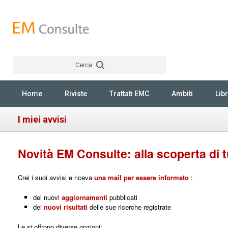
Cerca
Rechercher
Home
Riviste
Trattati EMC
Ambiti
Libr
I miei avvisi
Novità EM Consulte: alla scoperta di tu
Crei i suoi avvisi e riceva
una mail per essere informato
:
dei nuovi
aggiornamenti
pubblicati
dei
nuovi risultati
delle sue ricerche registrate
Le si offrono diverse opzioni: