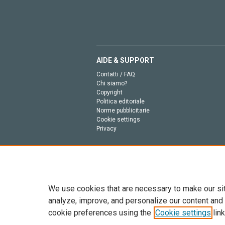
AIDE & SUPPORT
Contatti / FAQ
Chi siamo?
Copyright
Politica editoriale
Norme pubblicitarie
Cookie settings
Privacy
We use cookies that are necessary to make our si
analyze, improve, and personalize our content and
cookie preferences using the
Cookie settings
link
Tutto il contenuto di questo sito: Copyright © 2026 
dell’intelligenza artificiale, e tecnologie simili