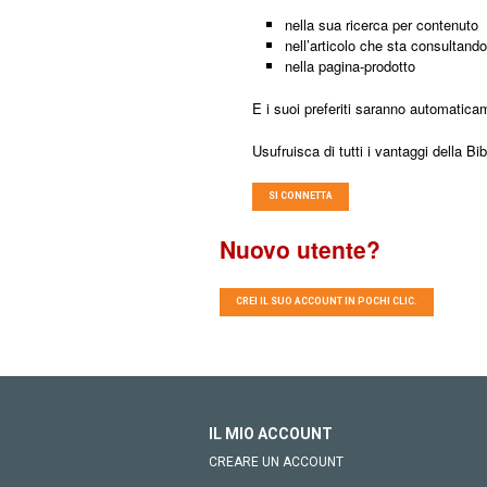
nella sua ricerca per contenuto
nell’articolo che sta consultando
nella pagina-prodotto
E i suoi preferiti saranno automatica
Usufruisca di tutti i vantaggi della Bi
SI CONNETTA
Nuovo utente?
CREI IL SUO ACCOUNT IN POCHI CLIC.
IL MIO ACCOUNT
CREARE UN ACCOUNT