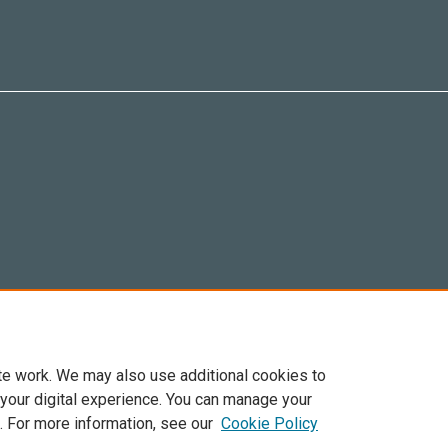
te work. We may also use additional cookies to
 your digital experience. You can manage your
. For more information, see our
Cookie Policy
Elsevier, i suoi licenziatari e contributori. Tutti i diritti sono riservati. Inclusi dirit
. Per tutto il contenuto ‘open access’ sono applicati i termini della licenza Creative C