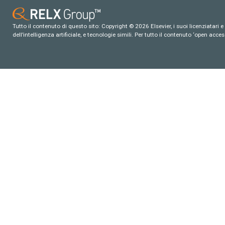
Tutto il contenuto di questo sito: Copyright © 2026 Elsevier, i suoi licenziatari e c
dell’intelligenza artificiale, e tecnologie simili. Per tutto il contenuto ‘open ac