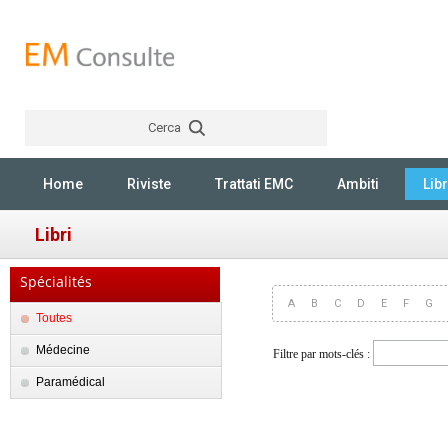
Cerca
Rechercher
Home
Riviste
Trattati EMC
Ambiti
Libr
Libri
Spécialités
A
B
C
D
E
F
G
Toutes
Médecine
Filtre par mots-clés :
Paramédical