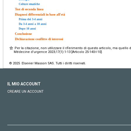
Colture ematiche
Test di seconda linea
Diagnosi differenziali in base all'età
Prima dei 3-4 anni
Da 3-4 anni a 10 anni
Dopo 10 anni
Conclusione
Dichiarazione conflitto di interessi
Per la citazione, non utilizzare il riferimento di questo articolo, ma quello 
Médecine d'urgence 2023;17(1):1-13 [Articolo 25-140-I-10].
© 2025 Elsevier Masson SAS. Tutti i diritti riservati.
IL MIO ACCOUNT
CREARE UN ACCOUNT