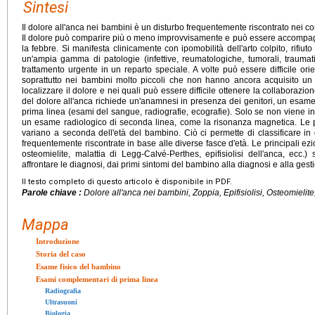
Sintesi
Il dolore all'anca nei bambini è un disturbo frequentemente riscontrato nei co
Il dolore può comparire più o meno improvvisamente e può essere accompag
la febbre. Si manifesta clinicamente con ipomobilità dell'arto colpito, rifiut
un'ampia gamma di patologie (infettive, reumatologiche, tumorali, traumat
trattamento urgente in un reparto speciale. A volte può essere difficile orien
soprattutto nei bambini molto piccoli che non hanno ancora acquisito un 
localizzare il dolore e nei quali può essere difficile ottenere la collaborazio
del dolore all'anca richiede un'anamnesi in presenza dei genitori, un esame
prima linea (esami del sangue, radiografie, ecografie). Solo se non viene in
un esame radiologico di seconda linea, come la risonanza magnetica. Le p
variano a seconda dell'età del bambino. Ciò ci permette di classificare in 
frequentemente riscontrate in base alle diverse fasce d'età. Le principali eziolo
osteomielite, malattia di Legg-Calvé-Perthes, epifisiolisi dell'anca, ecc.) 
affrontare le diagnosi, dai primi sintomi del bambino alla diagnosi e alla gest
Il testo completo di questo articolo è disponibile in PDF.
Parole chiave :
Dolore all'anca nei bambini, Zoppia, Epifisiolisi, Osteomielite,
Mappa
Introduzione
Storia del caso
Esame fisico del bambino
Esami complementari di prima linea
Radiografia
Ultrasuoni
Biologia