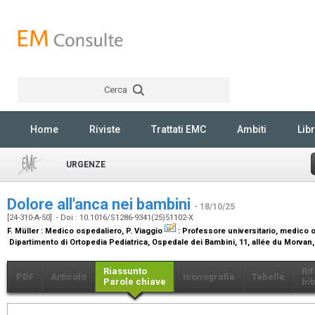
Cerca
Rechercher
Home
Riviste
Trattati EMC
Ambiti
Libr
URGENZE
Dolore all'anca nei bambini
- 18/10/25
[24-310-A-50] - Doi : 10.1016/S1286-9341(25)51102-X
F. Müller :
Medico ospedaliero
, P. Viaggio
:
Professore universitario, medico 
Dipartimento di Ortopedia Pediatrica, Ospedale dei Bambini, 11, allée du Morv
Riassunto
Ri
PDF
Articolo
Iconografia
Tabelle
Parole chiave
bib