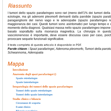
Riassunto
I tumori dello spazio parafaringeo sono rari (meno dell'1% dei tumori della 
eziologie, ma gli adenomi pleomorfi derivanti dalla parotide (spazio parafar
paragangliomi del nervo vago e le adenopatie (spazio parafaringeo re
maggioranza dei casi. Questi tumori sono asintomatici per lungo tempo e 
momento della diagnosi. Qualsiasi massa nello spazio parafaringeo impone u
basato soprattutto sulla risonanza magnetica. La chirurgia in ques
vascolonervoso è importante, deve essere discussa caso per caso, poich
provocare sequele funzionali significative.
Il testo completo di questo articolo è disponibile in PDF.
Parole chiave :
Spazi parafaringei, Adenoma pleomorfo, Tumori della parot
Schwannoma, Adenopatia
Mappa
Introduzione
Anatomia degli spazi parafaringei ()
Spazio retrofaringeo
Spazio laterofaringeo
Istopatologia dei tumori dello spazio parafaringeo
Tumori dello spazio retrofaringeo
Tumori dello spazio laterofaringeo
Studio clinico e bilancio
Circostanze di scoperta
Esame clinico
Bilancio paraclinico