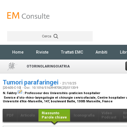
Cerca
Rechercher
Home
Riviste
Trattati EMC
Ambiti
Libr
OTORINOLARINGOIATRIA
Tumori parafaringei
- 21/10/25
[20-605-C-10] - Doi : 10.1016/S1639-870X(25)51133-9
N. Fakhry
:
Professeur des Universités-praticien hospitalier
Service d'oto-rhino-laryngologie et chirurgie cervicofaciale, Centre hospitalier
Université d'Aix-Marseille, 147, boulevard Baille, 13005 Marseille, France
Riassunto
Video
Ri
PDF
Articolo
Iconografia
Parole chiave
Podcast
bi