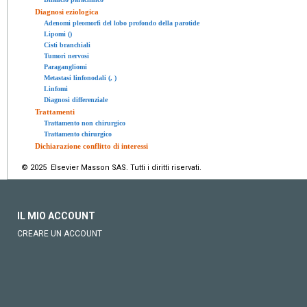
Diagnosi eziologica
Adenomi pleomorfi del lobo profondo della parotide
Lipomi ()
Cisti branchiali
Tumori nervosi
Paragangliomi
Metastasi linfonodali (, )
Linfomi
Diagnosi differenziale
Trattamenti
Trattamento non chirurgico
Trattamento chirurgico
Dichiarazione conflitto di interessi
© 2025 Elsevier Masson SAS. Tutti i diritti riservati.
IL MIO ACCOUNT
CREARE UN ACCOUNT