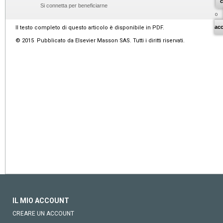
c
Si connetta per beneficiarne
o
ac
Il testo completo di questo articolo è disponibile in PDF.
© 2015 Pubblicato da Elsevier Masson SAS. Tutti i diritti riservati.
IL MIO ACCOUNT
CREARE UN ACCOUNT