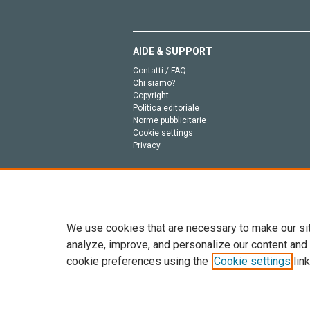
AIDE & SUPPORT
Contatti / FAQ
Chi siamo?
Copyright
Politica editoriale
Norme pubblicitarie
Cookie settings
Privacy
We use cookies that are necessary to make our si
analyze, improve, and personalize our content and
cookie preferences using the
Cookie settings
link
Tutto il contenuto di questo sito: Copyright © 2026 
dell’intelligenza artificiale, e tecnologie simili