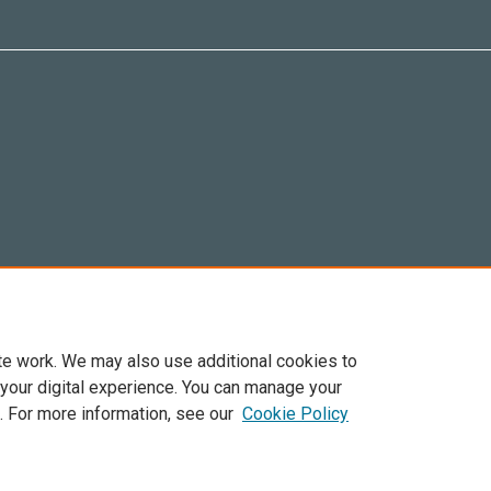
te work. We may also use additional cookies to
 your digital experience. You can manage your
. For more information, see our
Cookie Policy
Elsevier, i suoi licenziatari e contributori. Tutti i diritti sono riservati. Inclusi dirit
. Per tutto il contenuto ‘open access’ sono applicati i termini della licenza Creative C