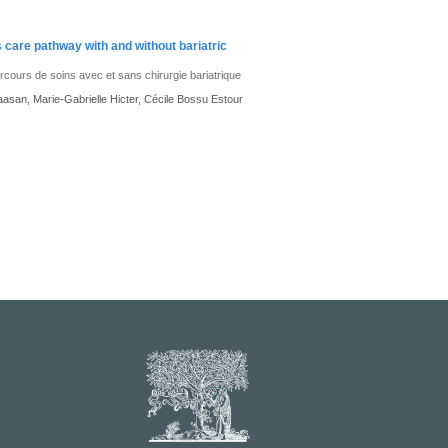
hs care pathway with and without bariatric
arcours de soins avec et sans chirurgie bariatrique
aasan, Marie-Gabrielle Hicter, Cécile Bossu Estour