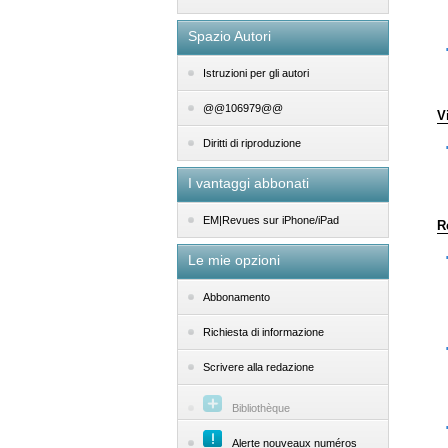
Spazio Autori
Istruzioni per gli autori
@@106979@@
V
Diritti di riproduzione
I vantaggi abbonati
EM|Revues sur iPhone/iPad
R
Le mie opzioni
Abbonamento
Richiesta di informazione
Scrivere alla redazione
Bibliothèque
Alerte nouveaux numéros