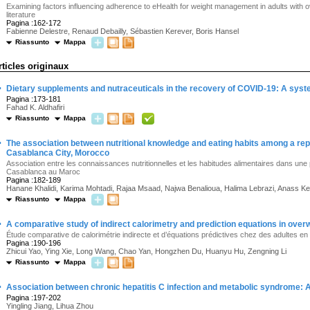
Examining factors influencing adherence to eHealth for weight management in adults with ov
literature
Pagina :162-172
Fabienne Delestre, Renaud Debailly, Sébastien Kerever, Boris Hansel
Riassunto
Mappa
rticles originaux
·
Dietary supplements and nutraceuticals in the recovery of COVID-19: A syst
Pagina :173-181
Fahad K. Aldhafiri
Riassunto
Mappa
·
The association between nutritional knowledge and eating habits among a repr
Casablanca City, Morocco
Association entre les connaissances nutritionnelles et les habitudes alimentaires dans une p
Casablanca au Maroc
Pagina :182-189
Hanane Khalidi, Karima Mohtadi, Rajaa Msaad, Najwa Benalioua, Halima Lebrazi, Anass Ket
Riassunto
Mappa
·
A comparative study of indirect calorimetry and prediction equations in ove
Étude comparative de calorimétrie indirecte et d’équations prédictives chez des adultes e
Pagina :190-196
Zhicui Yao, Ying Xie, Long Wang, Chao Yan, Hongzhen Du, Huanyu Hu, Zengning Li
Riassunto
Mappa
·
Association between chronic hepatitis C infection and metabolic syndrome: 
Pagina :197-202
Yingling Jiang, Lihua Zhou