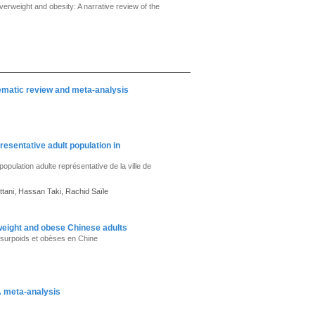
erweight and obesity: A narrative review of the
ematic review and meta-analysis
esentative adult population in
opulation adulte représentative de la ville de
tani, Hassan Taki, Rachid Saïle
rweight and obese Chinese adults
n surpoids et obèses en Chine
A meta-analysis