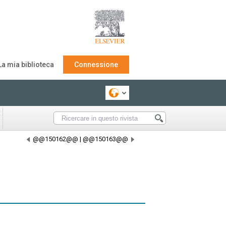
La mia biblioteca
Connessione
@@150162@@
|
@@150163@@