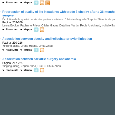
Riassunto
Mappa
·
Progression of quality of life in patients with grade 3 obesity after a 36 mont
surgery
Évolution de la qualité de vie des patients atteints d’obésité de grade 3 après 36 mois de p
Pagina :203-209
Laura Boulon, Fabienne Prieur, Olivier Gaget, Delphine Martin, Régis Amichaud, Irchid Al N
Riassunto
Mappa
·
Association between obesity and helicobacter pylori infection
Pagina :210-216
Yingling Jiang, Lifang Huang, Lihua Zhou
Riassunto
Mappa
·
Association between bariatric surgery and anemia
Pagina :217-224
Yingling Jiang, Zhijian Zhao, Hui Lu, Lihua Zhou
Riassunto
Mappa