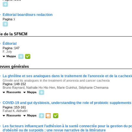
·
Editorial board/ours redaction
Pagina :i
ie de la SFNCM
·
Éditorial
Pagina :147
F. Joly
Mappa
evues générales
·
La ghréline et ses analogues dans le traitement de l’anorexie et de la cache
Ghrelin and its analogues in the treatment of anorexia and cancer cachexia
Pagina :148-152
Bruno Raynard, Nathalie Ho Hio Hen, Marie Guinhut, Stéphanie Chemama
Riassunto
Mappa
·
COVID-19 and gut dysbiosis, understanding the role of probiotic supplements
Pagina :153-161
Fahad K. Aldhafiri
Riassunto
Mappa
·
Les facteurs influençant l’adhésion à la santé connectée pour la gestion du p
d’obésité ou de surpoids : une revue narrative de la littérature