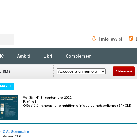
I miei avvisi
Rechercher
MC
Ambiti
Libri
Complementi
LISME
Abbonarsi
MARIO
Vol 36 - N° 3 - septembre 2022
P. e1-e2
©Société francophone nutrition clinique et métabolisme (SFNCM)
·
CV1 Sommaire
Pagina :CO1