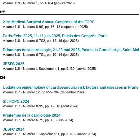
Volume 119 - Numéro 1, pp.1-104 (janvier 2026)
025
21st Medical-Surgical Annual Congress of the FCPC
Volume 118 - Numéro 8-9S, pp.I16-I18 (septembre 2025)
Paris-Echo 2025, 11-13 juin 2025, Palais des Congrès, Paris
Volume 118 - Numéro 6-7S2, pp.I14-I16 (juin 2025)
Printemps de la cardiologie, 21-23 mai 2025, Palais du Grand Large, Saint-Ma
Volume 118 - Numéro 6-7S1, pp.I10-I14 (juin 2025)
JESFC 2025
Volume 118 - Numéro 1 Supplément 1, pp.I1-I10 (janvier 2025)
024
Update on epidemiology of cardiovascular risk factors and diseases in Franc
Volume 117 - Numéro 12, pp.655-784 (décembre 2024)
SI : FCPC 2024
Volume 117 - Numéro 8-9S, pp.I17-I18 (août 2024)
Printemps de la cardiologie 2024
Volume 117 - Numéro 6-7S, pp.I1-I6 (juin 2024)
JESFC 2024
Volume 117 - Numéro 1 Supplément 1, pp.I1-I10 (janvier 2024)