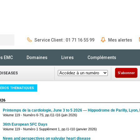
Service Client : 01 71 16 55 99
Mes alertes
Rechercher
és EMC
Domaines
Livres
Compléments
DISEASES
S'abonner
ÉROS THÉMATIQUES
026
Printemps de la cardiologie, June 3 to 5 2026 — Hippodrome de Parilly, Lyon,
Volume 119 - Numéro 6-7S, pp.I11-I16 (juin 2026)
36th European SFC Days
Volume 119 - Numéro 1 Supplément 1, pp.I1-I10 (janvier 2026)
News and perspectives on valvular heart disease