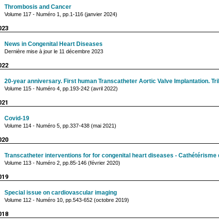
Thrombosis and Cancer
Volume 117 - Numéro 1, pp.1-116 (janvier 2024)
023
News in Congenital Heart Diseases
Dernière mise à jour le 11 décembre 2023
022
20-year anniversary. First human Transcatheter Aortic Valve Implantation. Trib
Volume 115 - Numéro 4, pp.193-242 (avril 2022)
021
Covid-19
Volume 114 - Numéro 5, pp.337-438 (mai 2021)
020
Transcatheter interventions for for congenital heart diseases - Cathétérisme
Volume 113 - Numéro 2, pp.85-146 (février 2020)
019
Special issue on cardiovascular imaging
Volume 112 - Numéro 10, pp.543-652 (octobre 2019)
018