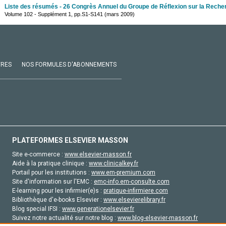
Liste des résumés - 26 Congrès Annuel du Groupe de Réflexion sur la Reche
Volume 102 - Supplément 1, pp.S1-S141 (mars 2009)
VRES
NOS FORMULES D'ABONNEMENTS
PLATEFORMES ELSEVIER MASSON
Site e-commerce :
www.elsevier-masson.fr
Aide à la pratique clinique :
www.clinicalkey.fr
Portail pour les institutions :
www.em-premium.com
Site d'information sur l'EMC :
emc-info.em-consulte.com
E-learning pour les infirmier(e)s :
pratique-infirmiere.com
Bibliothèque d'e-books Elsevier :
www.elsevierelibrary.fr
Blog special IFSI :
www.generationelsevier.fr
Suivez notre actualité sur notre blog :
www.blog-elsevier-masson.fr