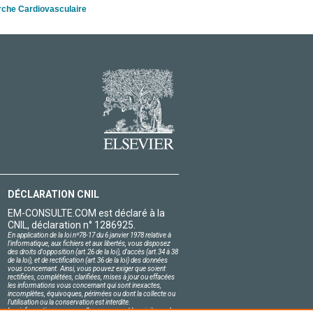
rche Cardiovasculaire
DÉCLARATION CNIL
EM-CONSULTE.COM est déclaré à la
CNIL, déclaration n° 1286925.
En application de la loi nº78-17 du 6 janvier 1978 relative à
l'informatique, aux fichiers et aux libertés, vous disposez
des droits d'opposition (art.26 de la loi), d'accès (art.34 à 38
de la loi), et de rectification (art.36 de la loi) des données
vous concernant. Ainsi, vous pouvez exiger que soient
rectifiées, complétées, clarifiées, mises à jour ou effacées
les informations vous concernant qui sont inexactes,
incomplètes, équivoques, périmées ou dont la collecte ou
l'utilisation ou la conservation est interdite.
Les informations personnelles concernant les visiteurs de