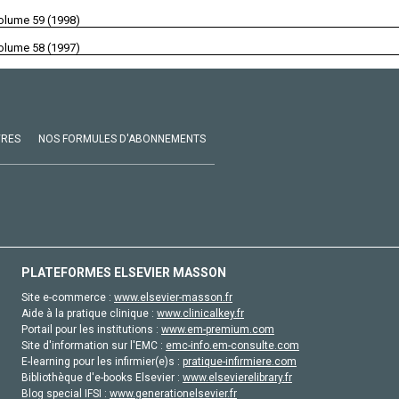
olume 59 (1998)
olume 58 (1997)
VRES
NOS FORMULES D'ABONNEMENTS
PLATEFORMES ELSEVIER MASSON
Site e-commerce :
www.elsevier-masson.fr
Aide à la pratique clinique :
www.clinicalkey.fr
Portail pour les institutions :
www.em-premium.com
Site d'information sur l'EMC :
emc-info.em-consulte.com
E-learning pour les infirmier(e)s :
pratique-infirmiere.com
Bibliothèque d'e-books Elsevier :
www.elsevierelibrary.fr
Blog special IFSI :
www.generationelsevier.fr