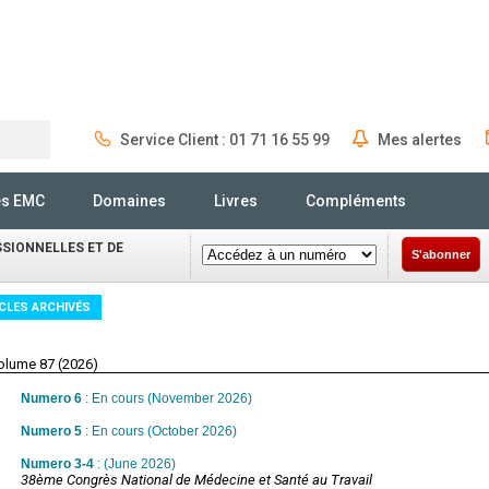
Service Client : 01 71 16 55 99
Mes alertes
Rechercher
és EMC
Domaines
Livres
Compléments
SIONNELLES ET DE
S'abonner
CLES ARCHIVÉS
olume 87 (2026)
Numero 6
: En cours (November 2026)
Numero 5
: En cours (October 2026)
Numero 3-4
: (June 2026)
38ème Congrès National de Médecine et Santé au Travail