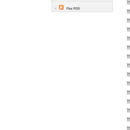
V
Flux RSS
V
V
V
V
V
V
V
V
V
V
V
V
V
V