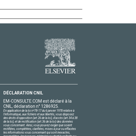
DÉCLARATION CNIL
EM-CONSULTE.COM est déclaré à la
CNIL, déclaration n° 1286925.
En application de la loi nº78-17 du 6 janvier 1978 relative à
l'informatique, aux fichiers et aux libertés, vous disposez
des droits d'opposition (art.26 de la loi), d'accès (art.34 à 38
de la loi), et de rectification (art.36 de la loi) des données
vous concernant. Ainsi, vous pouvez exiger que soient
rectifiées, complétées, clarifiées, mises à jour ou effacées
les informations vous concernant qui sont inexactes,