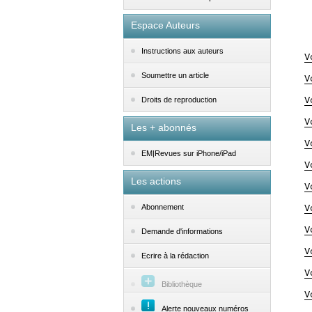
Espace Auteurs
Instructions aux auteurs
V
Soumettre un article
V
V
Droits de reproduction
V
Les + abonnés
V
EM|Revues sur iPhone/iPad
V
Les actions
V
V
Abonnement
V
Demande d'informations
V
Ecrire à la rédaction
V
Bibliothèque
V
Alerte nouveaux numéros