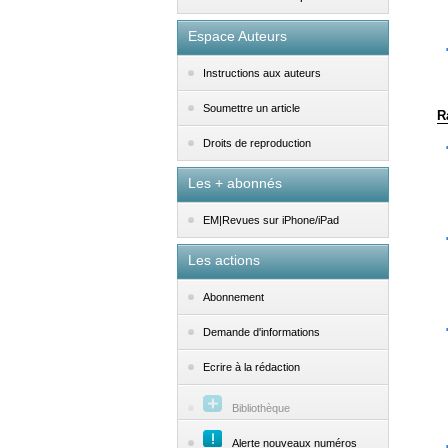
Espace Auteurs
Instructions aux auteurs
Soumettre un article
R
Droits de reproduction
Les + abonnés
EM|Revues sur iPhone/iPad
Les actions
Abonnement
Demande d'informations
Ecrire à la rédaction
Bibliothèque
Alerte nouveaux numéros