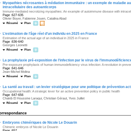
·
Myopathies nécrosantes à médiation immunitaire : un exemple de maladie a
intracellulaire des autoanticorps
Immune-mediated necrotizing myopathies: An example of autoimmune disease with intracellu
Page :627-635
Olivier Boyer, Fabienne Jouen, Catalina Abad
Résumé
Plan
·
L’estimation de l’âge réel d’un individu en 2025 en France
Estimation of the actual age of an individual in 2025 in France
Page :636-640
Georges Leonetti
Résumé
Plan
·
La prophylaxie pré-exposition de l’infection par le virus de l’immunodéficien
Pre-exposure prophylaxis of human immunodeficiency virus infection: A revolution in preve
Page :641-646
Jean-Michel Molina
Résumé
Plan
·
La santé au travail : un levier stratégique pour une politique de prévention ac
Occupational health: A strategic lever for an active prevention policy in public health
Page :647-656
Chakib El Houssine Laraqui, Christian Géraut, Yves Juillet
Résumé
Plan
orrespondance
·
Embryons chimériques de Nicole Le Douarin
Chimeric embryos of Nicole Le Douarin
Page :657