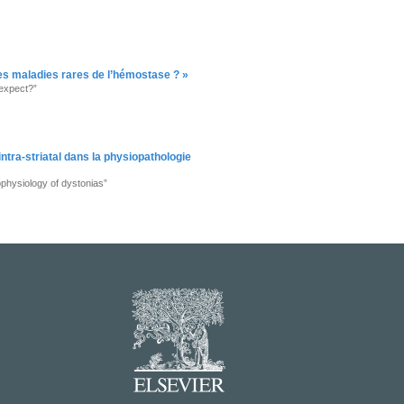
es maladies rares de l’hémostase ? »
 expect?”
tra-striatal dans la physiopathologie
hophysiology of dystonias”