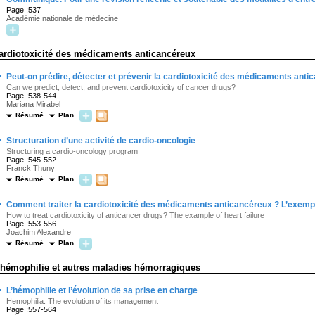
Page :537
Académie nationale de médecine
ardiotoxicité des médicaments anticancéreux
·
Peut-on prédire, détecter et prévenir la cardiotoxicité des médicaments anti
Can we predict, detect, and prevent cardiotoxicity of cancer drugs?
Page :538-544
Mariana Mirabel
Résumé
Plan
·
Structuration d’une activité de cardio-oncologie
Structuring a cardio-oncology program
Page :545-552
Franck Thuny
Résumé
Plan
·
Comment traiter la cardiotoxicité des médicaments anticancéreux ? L’exempl
How to treat cardiotoxicity of anticancer drugs? The example of heart failure
Page :553-556
Joachim Alexandre
Résumé
Plan
'hémophilie et autres maladies hémorragiques
·
L’hémophilie et l’évolution de sa prise en charge
Hemophilia: The evolution of its management
Page :557-564