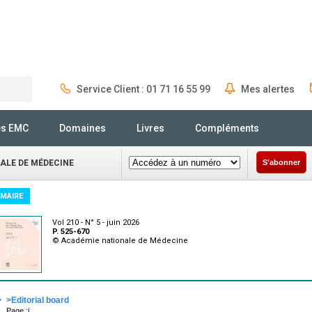
Service Client : 01 71 16 55 99
Mes alertes
Rechercher
és EMC
Domaines
Livres
Compléments
NALE DE MÉDECINE
S'abonner
MAIRE
Vol 210 - N° 5 - juin 2026
P. 525-670
© Académie nationale de Médecine
·
>Editorial board
Page :i