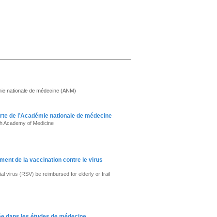
émie nationale de médecine (ANM)
rte de l’Académie nationale de médecine
ch Academy of Medicine
t de la vaccination contre le virus
 virus (RSV) be reimbursed for elderly or frail
rée dans les études de médecine