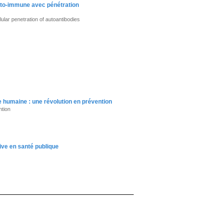
uto-immune avec pénétration
lar penetration of autoantibodies
ce humaine : une révolution en prévention
ntion
tive en santé publique