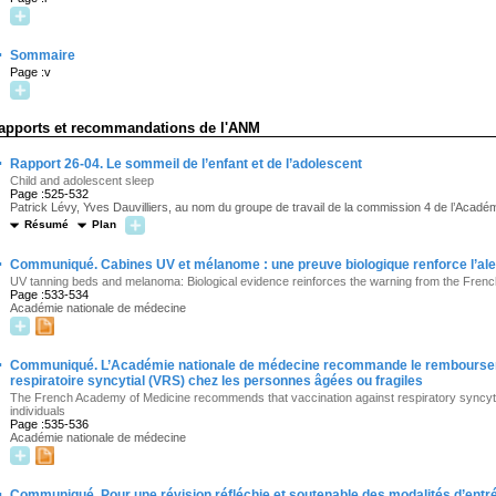
·
Sommaire
Page :v
apports et recommandations de l'ANM
·
Rapport 26-04. Le sommeil de l’enfant et de l’adolescent
Child and adolescent sleep
Page :525-532
Patrick Lévy, Yves Dauvilliers, au nom du groupe de travail de la commission 4 de l’Acad
Résumé
Plan
·
Communiqué. Cabines UV et mélanome : une preuve biologique renforce l’ale
UV tanning beds and melanoma: Biological evidence reinforces the warning from the Fren
Page :533-534
Académie nationale de médecine
·
Communiqué. L’Académie nationale de médecine recommande le remboursemen
respiratoire syncytial (VRS) chez les personnes âgées ou fragiles
The French Academy of Medicine recommends that vaccination against respiratory syncytial
individuals
Page :535-536
Académie nationale de médecine
·
Communiqué. Pour une révision réfléchie et soutenable des modalités d’ent