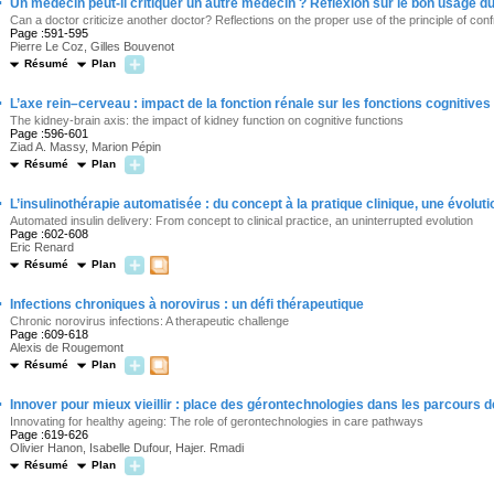
·
Un médecin peut-il critiquer un autre médecin ? Réflexion sur le bon usage du
Can a doctor criticize another doctor? Reflections on the proper use of the principle of conf
Page :591-595
Pierre Le Coz, Gilles Bouvenot
Résumé
Plan
·
L’axe rein–cerveau : impact de la fonction rénale sur les fonctions cognitives
The kidney-brain axis: the impact of kidney function on cognitive functions
Page :596-601
Ziad A. Massy, Marion Pépin
Résumé
Plan
·
L’insulinothérapie automatisée : du concept à la pratique clinique, une évolut
Automated insulin delivery: From concept to clinical practice, an uninterrupted evolution
Page :602-608
Eric Renard
Résumé
Plan
·
Infections chroniques à norovirus : un défi thérapeutique
Chronic norovirus infections: A therapeutic challenge
Page :609-618
Alexis de Rougemont
Résumé
Plan
·
Innover pour mieux vieillir : place des gérontechnologies dans les parcours d
Innovating for healthy ageing: The role of gerontechnologies in care pathways
Page :619-626
Olivier Hanon, Isabelle Dufour, Hajer. Rmadi
Résumé
Plan