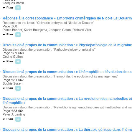
Jacques Battin
Plan
·
Réponse à la correspondance « Embryons chimériques de Nicole Le Douarin
Response to the letter: “Chimeric embryos of Nicole Le Douarin”
Page :658
Pierre Brissot, Karim Boudjema, Jacques Caton, Richard Villet
Plan
·
Discussion à propos de la communication : « Physiopathologie de la migraine
Discussion about the presentation: “Pathophysiology of migraine”
Page :659-660
Cédric Gollion
Plan
·
Discussion à propos de la communication : « L’hémophilie et l’évolution de sa
Discussion about the presentation: “Hemophilia: the evolution of its management”
Page :661-662
Sophie Susen
Plan
·
Discussion à propos de la communication : « La révolution des nanobodies e
l’hémophilie »
Discussion about the presentation: “Revolutionizing hemophilia care with antibodies and n
Page :663-664
Peter J. Lenting
Plan
·
Discussion à propos de la communication : « La thérapie génique dans l’hémo