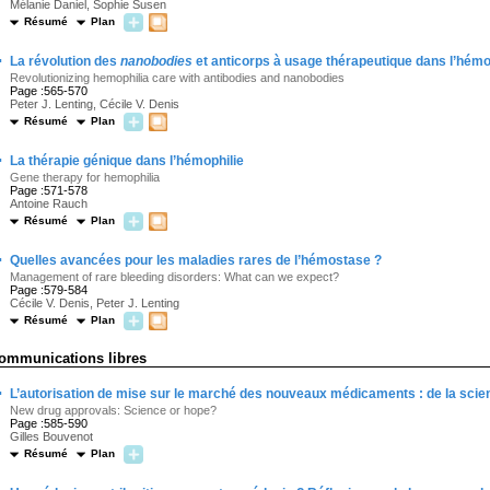
Mélanie Daniel, Sophie Susen
Résumé
Plan
·
La révolution des
nanobodies
et anticorps à usage thérapeutique dans l’hémo
Revolutionizing hemophilia care with antibodies and nanobodies
Page :565-570
Peter J. Lenting, Cécile V. Denis
Résumé
Plan
·
La thérapie génique dans l’hémophilie
Gene therapy for hemophilia
Page :571-578
Antoine Rauch
Résumé
Plan
·
Quelles avancées pour les maladies rares de l’hémostase ?
Management of rare bleeding disorders: What can we expect?
Page :579-584
Cécile V. Denis, Peter J. Lenting
Résumé
Plan
ommunications libres
·
L’autorisation de mise sur le marché des nouveaux médicaments : de la scien
New drug approvals: Science or hope?
Page :585-590
Gilles Bouvenot
Résumé
Plan