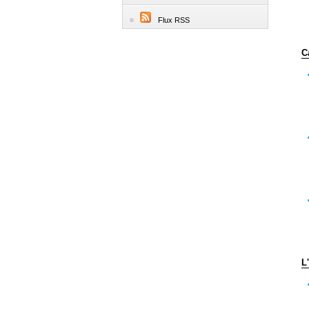
Flux RSS
C
L