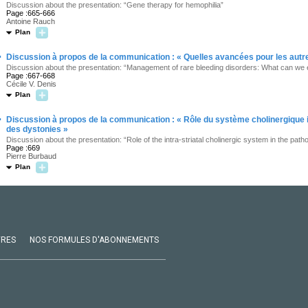
Discussion about the presentation: “Gene therapy for hemophilia”
Page :665-666
Antoine Rauch
Plan
·
Discussion à propos de la communication : « Quelles avancées pour les autr
Discussion about the presentation: “Management of rare bleeding disorders: What can we
Page :667-668
Cécile V. Denis
Plan
·
Discussion à propos de la communication : « Rôle du système cholinergique in
des dystonies »
Discussion about the presentation: “Role of the intra-striatal cholinergic system in the pat
Page :669
Pierre Burbaud
Plan
VRES
NOS FORMULES D'ABONNEMENTS