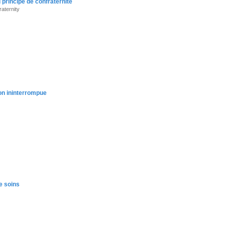
 principe de confraternité
raternity
ion ininterrompue
e soins