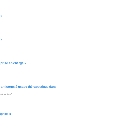
 »
 »
 prise en charge »
t anticorps à usage thérapeutique dans
anobodies”
philie »