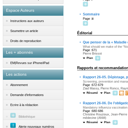
Espace Auteurs
·
Sommaire
Page :iii
Instructions aux auteurs
Soumettre un article
Éditorial
·
Droits de reproduction
Que penser de la « Maladie
What should we make of the “No
Page :671
Les + abonnés
Pierre Brissot
Plan
EM|Revues sur iPhone/iPad
Rapports et recommandation
Les actions
·
Rapport 26-05. Dépistage, p
Screening, prevention and mana
Page :672-679
Abonnement
Ziad Massy, Pierre Ronco, Raymo
Résumé
Plan
Demande d'informations
·
Rapport 26-06. De l’obligat
Ecrire à la rédaction
Mandatory influenza vaccination 
Page :680-686
Christine Rouzioux, Jean-Pierre
Bibliothèque
médecine (ANM)
Résumé
Plan
Alerte nouveaux numéros