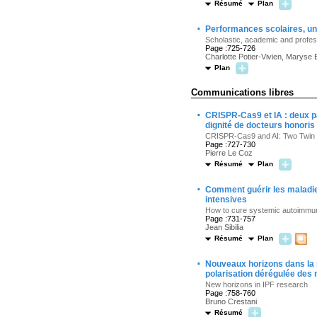
Résumé
Plan
·
Performances scolaires, uni
Scholastic, academic and profes
Page :725-726
Charlotte Potier-Vivien, Maryse
Plan
Communications libres
·
CRISPR-Cas9 et IA : deux pa
dignité de docteurs honori
CRISPR-Cas9 and AI: Two Twin
Page :727-730
Pierre Le Coz
Résumé
Plan
·
Comment guérir les maladi
intensives
How to cure systemic autoimmun
Page :731-757
Jean Sibilia
Résumé
Plan
·
Nouveaux horizons dans la r
polarisation dérégulée des
New horizons in IPF research
Page :758-760
Bruno Crestani
Résumé