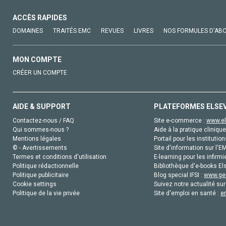
ACCÈS RAPIDES
DOMAINES
TRAITÉS EMC
REVUES
LIVRES
NOS FORMULES D'AB
MON COMPTE
CRÉER UN COMPTE
AIDE & SUPPORT
PLATEFORMES ELSE
Contactez-nous / FAQ
Site e-commerce :
www.el
Qui sommes-nous ?
Aide à la pratique clinique
Mentions légales
Portail pour les institution
© - Avertissements
Site d'information sur l'E
Termes et conditions d'utilisation
E-learning pour les infirmi
Politique rédactionnelle
Bibliothèque d'e-books Els
Politique publicitaire
Blog special IFSI :
www.gen
Cookie settings
Suivez notre actualité sur
Politique de la vie privée
Site d'emploi en santé :
e