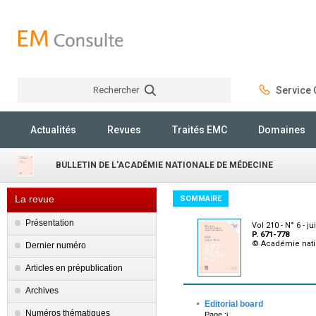
Rechercher
Service C
Rechercher
Actualités
Revues
Traités EMC
Domaines
BULLETIN DE L'ACADÉMIE NATIONALE DE MÉDECINE
La revue
SOMMAIRE
Présentation
Vol 210 - N° 6 - ju
P. 671-778
© Académie nat
Dernier numéro
Articles en prépublication
Archives
·
Editorial board
Numéros thématiques
Page :i