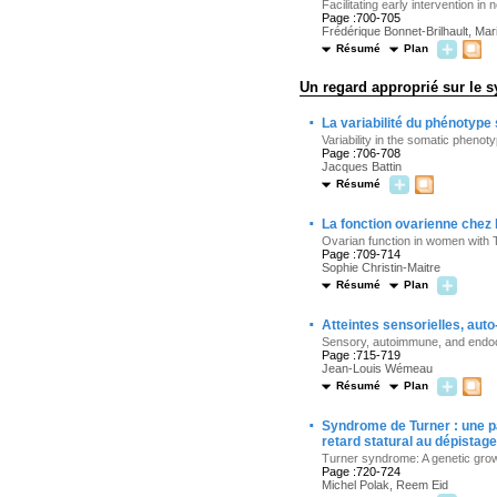
Facilitating early intervention 
Page :700-705
Frédérique Bonnet-Brilhault, Mar
Résumé
Plan
Un regard approprié sur le 
·
La variabilité du phénotyp
Variability in the somatic phen
Page :706-708
Jacques Battin
Résumé
·
La fonction ovarienne chez
Ovarian function in women with
Page :709-714
Sophie Christin-Maitre
Résumé
Plan
·
Atteintes sensorielles, au
Sensory, autoimmune, and endoc
Page :715-719
Jean-Louis Wémeau
Résumé
Plan
·
Syndrome de Turner : une pa
retard statural au dépistag
Turner syndrome: A genetic grow
Page :720-724
Michel Polak, Reem Eid