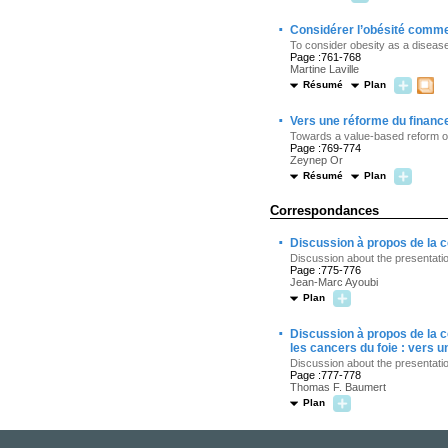
·
Considérer l’obésité comm
To consider obesity as a diseas
Page :761-768
Martine Laville
Résumé
Plan
·
Vers une réforme du finance
Towards a value-based reform of
Page :769-774
Zeynep Or
Résumé
Plan
Correspondances
·
Discussion à propos de la c
Discussion about the presentation
Page :775-776
Jean-Marc Ayoubi
Plan
·
Discussion à propos de la 
les cancers du foie : vers 
Discussion about the presentatio
Page :777-778
Thomas F. Baumert
Plan