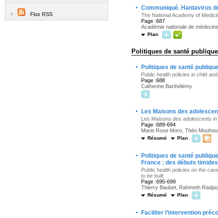
·
Communiqué. Hantavirus de
Flux RSS
The National Academy of Medic
Page :687
Académie nationale de médecin
Plan
Politiques de santé publique
·
Politiques de santé publiqu
Public health policies in child a
Page :688
Catherine Barthélémy
·
Les Maisons des adolescents
Les Maisons des adolescents in F
Page :689-694
Marie Rose Moro, Théo Mouhou
Résumé
Plan
·
Politiques de santé publiq
France : des débuts timides
Public health policies on the ca
to be built
Page :695-699
Thierry Baubet, Rahmeth Radja
Résumé
Plan
·
Faciliter l’intervention pr