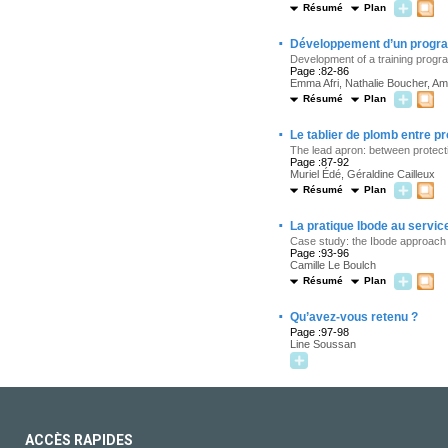
Résumé
Plan
·
Développement d’un program
Development of a training progra
Page :82-86
Emma Afri, Nathalie Boucher, Am
Résumé
Plan
·
Le tablier de plomb entre pr
The lead apron: between protect
Page :87-92
Muriel Édé, Géraldine Cailleux
Résumé
Plan
·
La pratique Ibode au servic
Case study: the Ibode approach t
Page :93-96
Camille Le Boulch
Résumé
Plan
·
Qu’avez-vous retenu ?
Page :97-98
Line Soussan
ACCÈS RAPIDES