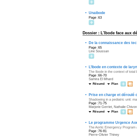
·
Unaibode
Page :63
Dossier : L'Ibode face aux dé
·
De la connaissance des tec
Page :65
Line Soussan
·
L’Ibode en contexte de lary
The Ibode in the context of total
Page :66-70
Samira El Mhard
Résumé
Plan
·
Prise en charge et déroulé 
Shadowing in a pediatric unit: 
Page :71-75
Marjorie Gerriet, Nathalie Chivor
Résumé
Plan
·
Le programme Urgence Aort
The Aortic Emergency Program a
Page :76-81
Pierre-Olivier Thiney