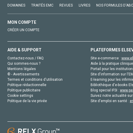
DOMAINES
TRAITÉS EMC
REVUES
LIVRES
NOS FORMULES D'AB
MON COMPTE
CRÉER UN COMPTE
AIDE & SUPPORT
PLATEFORMES ELSE
Contactez-nous / FAQ
Site e-commerce :
www.el
Qui sommes-nous ?
Aide à la pratique clinique
Mentions légales
Portail pour les institution
© - Avertissements
Site d'information sur l'E
Termes et conditions d'utilisation
E-learning pour les infirmi
Politique rédactionnelle
Bibliothèque d'e-books Els
Politique publicitaire
Blog special IFSI :
www.gen
Cookie settings
Suivez notre actualité sur
Politique de la vie privée
Site d'emploi en santé :
e