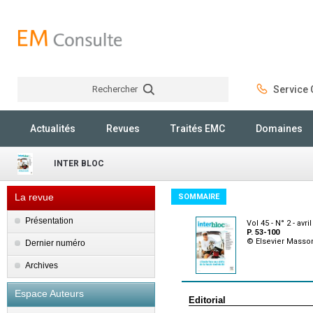
Rechercher
Service C
Rechercher
Actualités
Revues
Traités EMC
Domaines
INTER BLOC
La revue
SOMMAIRE
Présentation
Vol 45 - N° 2 - avri
P. 53-100
© Elsevier Masso
Dernier numéro
Archives
Espace Auteurs
Editorial