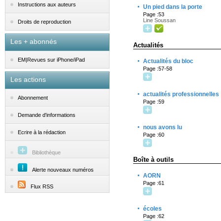
·
Instructions aux auteurs
Un pied dans la porte
Page :53
Line Soussan
Droits de reproduction
Les + abonnés
Actualités
·
EM|Revues sur iPhone/iPad
Actualités du bloc
Page :57-58
Les actions
·
actualités professionnelles
Abonnement
Page :59
Demande d'informations
·
nous avons lu
Ecrire à la rédaction
Page :60
Bibliothèque
Boîte à outils
Alerte nouveaux numéros
·
AORN
Page :61
Flux RSS
·
écoles
Page :62