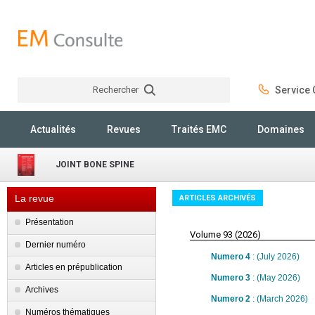
Rechercher
Service C
Rechercher
Actualités
Revues
Traités EMC
Domaines
JOINT BONE SPINE
La revue
ARTICLES ARCHIVÉS
Présentation
Volume 93 (2026)
Dernier numéro
Numero 4
: (July 2026)
Articles en prépublication
Numero 3
: (May 2026)
Archives
Numero 2
: (March 2026)
Numéros thématiques