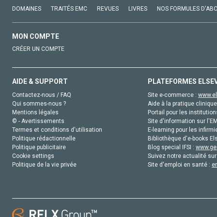
DOMAINES
TRAITÉS EMC
REVUES
LIVRES
NOS FORMULES D'AB
MON COMPTE
CRÉER UN COMPTE
AIDE & SUPPORT
PLATEFORMES ELSE
Contactez-nous / FAQ
Site e-commerce :
www.el
Qui sommes-nous ?
Aide à la pratique clinique
Mentions légales
Portail pour les institution
© - Avertissements
Site d'information sur l'E
Termes et conditions d'utilisation
E-learning pour les infirmi
Politique rédactionnelle
Bibliothèque d'e-books Els
Politique publicitaire
Blog special IFSI :
www.gen
Cookie settings
Suivez notre actualité sur
Politique de la vie privée
Site d'emploi en santé :
e