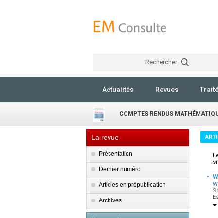
Rechercher
Actualités
Revues
Trait
COMPTES RENDUS MATHÉMATIQ
La revue
ARTI
Présentation
L
si
Dernier numéro
·
W
W
Articles en prépublication
So
E
Archives