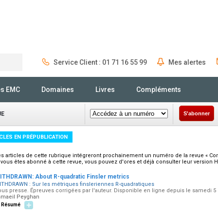
Service Client : 01 71 16 55 99
Mes alertes
Rechercher
és EMC
Domaines
Livres
Compléments
UE
S'abonner
CLES EN PRÉPUBLICATION
es articles de cette rubrique intégreront prochainement un numéro de la revue « C
 vous êtes abonné à cette revue, vous pouvez d'ores et déjà consulter leur version 
ITHDRAWN: About R-quadratic Finsler metrics
ITHDRAWN : Sur les métriques finsleriennes R-quadratiques
us presse. Épreuves corrigées par l'auteur. Disponible en ligne depuis le samedi 5
smaeil Peyghan
Résumé