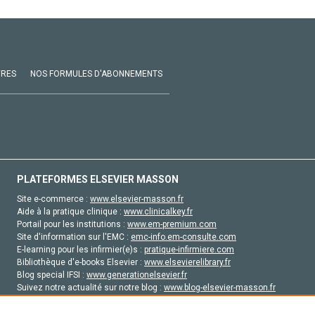
VRES
NOS FORMULES D'ABONNEMENTS
PLATEFORMES ELSEVIER MASSON
Site e-commerce :
www.elsevier-masson.fr
Aide à la pratique clinique :
www.clinicalkey.fr
Portail pour les institutions :
www.em-premium.com
Site d'information sur l'EMC :
emc-info.em-consulte.com
E-learning pour les infirmier(e)s :
pratique-infirmiere.com
Bibliothèque d'e-books Elsevier :
www.elsevierelibrary.fr
Blog special IFSI :
www.generationelsevier.fr
Suivez notre actualité sur notre blog :
www.blog-elsevier-masson.fr
Site d'emploi en santé :
emploisante.com