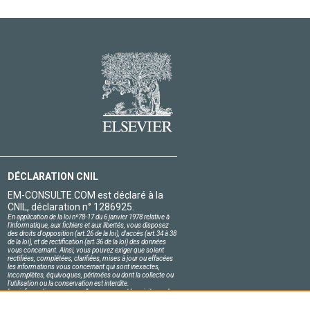
DÉCLARATION CNIL
EM-CONSULTE.COM est déclaré à la
CNIL, déclaration n° 1286925.
En application de la loi nº78-17 du 6 janvier 1978 relative à
l'informatique, aux fichiers et aux libertés, vous disposez
des droits d'opposition (art.26 de la loi), d'accès (art.34 à 38
de la loi), et de rectification (art.36 de la loi) des données
vous concernant. Ainsi, vous pouvez exiger que soient
rectifiées, complétées, clarifiées, mises à jour ou effacées
les informations vous concernant qui sont inexactes,
incomplètes, équivoques, périmées ou dont la collecte ou
l'utilisation ou la conservation est interdite.
Les informations personnelles concernant les visiteurs de
notre site, y compris leur identité, sont confidentielles.
Le responsable du site s'engage sur l'honneur à respecter