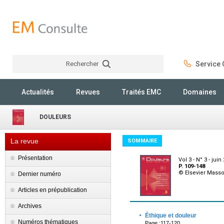
Rechercher
Service C
Rechercher
Actualités
Revues
Traités EMC
Domaines
DOULEURS
La revue
SOMMAIRE
Présentation
Vol 3 - N° 3 - juin
P. 109-148
© Elsevier Mass
Dernier numéro
Articles en prépublication
Archives
·
Éthique et douleur
Numéros thématiques
Page :117-120