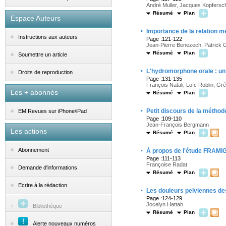
André Muller, Jacques Kopfersch
Résumé
Plan
Espace Auteurs
·
Importance de la relation 
Instructions aux auteurs
Page :121-122
Jean-Pierre Benezech, Patrick G
Résumé
Plan
Soumettre un article
·
L'hydromorphone orale : un o
Droits de reproduction
Page :131-135
François Natali, Loïc Roblin, Gr
Les + abonnés
Résumé
Plan
·
Petit discours de la méthode
EM|Revues sur iPhone/iPad
Page :109-110
Jean-François Bergmann
Les actions
Résumé
Plan
·
Abonnement
À propos de l'étude FRAMI
Page :111-113
Françoise Radat
Demande d'informations
Résumé
Plan
Ecrire à la rédaction
·
Les douleurs pelviennes de
Page :124-129
Jocelyn Hattab
Bibliothèque
Résumé
Plan
Alerte nouveaux numéros