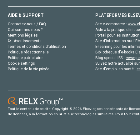
AIDE & SUPPORT
PLATEFORMES ELSE
Contactez-nous / FAQ
Site e-commerce :
www.el
Qui sommes-nous ?
Aide à la pratique clinique
Mentions légales
Portail pour les institution
© - Avertissements
Site d'information sur l'E
Termes et conditions d'utilisation
E-learning pour les infirmi
Politique rédactionnelle
Bibliothèque d'e-books Els
Politique publicitaire
Blog special IFSI :
www.gen
Cookie settings
Suivez notre actualité sur
Politique de la vie privée
Site d'emploi en santé :
e
Tout le contenu de ce site: Copyright © 2026 Elsevier, ses concédants de licence e
de données, a la formation en IA et aux technologies similaires. Pour tout con