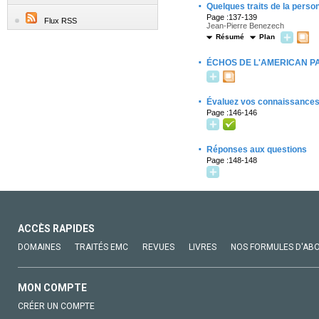
·
Quelques traits de la perso
Page :137-139
Flux RSS
Jean-Pierre Benezech
Résumé
Plan
·
ÉCHOS DE L'AMERICAN PAI
·
Évaluez vos connaissance
Page :146-146
·
Réponses aux questions
Page :148-148
ACCÈS RAPIDES
DOMAINES
TRAITÉS EMC
REVUES
LIVRES
NOS FORMULES D'AB
MON COMPTE
CRÉER UN COMPTE