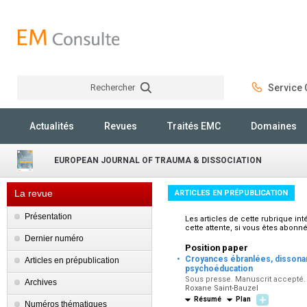
Rechercher
Service C
Rechercher
Actualités
Revues
Traités EMC
Domaines
EUROPEAN JOURNAL OF TRAUMA & DISSOCIATION
La revue
ARTICLES EN PRÉPUBLICATION
Présentation
Les articles de cette rubrique i
cette attente, si vous êtes abonn
Dernier numéro
Position paper
·
Croyances ébranlées, dissonanc
Articles en prépublication
psychoéducation
Sous presse. Manuscrit accepté. 
Archives
Roxane Saint-Bauzel
Résumé
Plan
Numéros thématiques