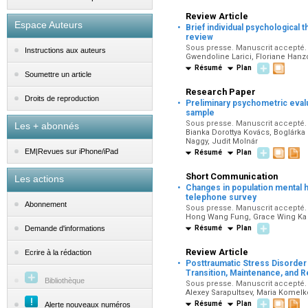
Review Article
·
Espace Auteurs
Brief individual psychological 
review
Sous presse. Manuscrit accepté. 
Instructions aux auteurs
Gwendoline Larici, Floriane Hanz
Résumé
Plan
Soumettre un article
Research Paper
·
Droits de reproduction
Preliminary psychometric evalu
sample
Sous presse. Manuscrit accepté. 
Les + abonnés
Bianka Dorottya Kovács, Boglárka
Naggy, Judit Molnár
EM|Revues sur iPhone/iPad
Résumé
Plan
Short Communication
Les actions
·
Changes in population mental he
telephone survey
Abonnement
Sous presse. Manuscrit accepté. 
Hong Wang Fung, Grace Wing Ka 
Résumé
Plan
Demande d'informations
Review Article
Ecrire à la rédaction
·
Posttraumatic Stress Disorder 
Transition, Maintenance, and 
Bibliothèque
Sous presse. Manuscrit accepté. 
Alexey Sarapultsev, Maria Komelk
Résumé
Plan
Alerte nouveaux numéros