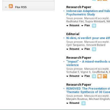
Research Paper
Flux RSS
·
Indonesian Adaptation and Vali
Psychometric Study
Sous presse. Manuscrit accepté. 
Radhiatul Fitri, Supra Wimbarti, N
Résumé
Plan
Editorial
·
Ni déni, ni verdict: pour une é
Sous presse. Manuscrit accepté. 
Cyril Tarquinio, Vincent Bolard
Résumé
Plan
Research Paper
·
“Impact” – A mixed-methods stu
violence
Sous presse. Manuscrit accepté. D
Schuliar F, Vigne S, Couffinhal A,
Résumé
Plan
Research Paper
·
REMOVED: The Presentation of
Thematic Synthesis of 30 Case
Sous presse. Manuscrit accepté. 
Maryam Boutrus, Michael English,
Résumé