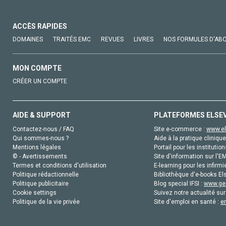
ACCÈS RAPIDES
DOMAINES
TRAITÉS EMC
REVUES
LIVRES
NOS FORMULES D'AB
MON COMPTE
CRÉER UN COMPTE
AIDE & SUPPORT
PLATEFORMES ELSE
Contactez-nous / FAQ
Site e-commerce :
www.el
Qui sommes-nous ?
Aide à la pratique clinique
Mentions légales
Portail pour les institution
© - Avertissements
Site d'information sur l'E
Termes et conditions d'utilisation
E-learning pour les infirmi
Politique rédactionnelle
Bibliothèque d'e-books Els
Politique publicitaire
Blog special IFSI :
www.gen
Cookie settings
Suivez notre actualité sur
Politique de la vie privée
Site d'emploi en santé :
e