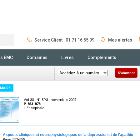
Service Client : 01 71 16 55 99
Mes alertes
Rechercher
és EMC
Domaines
Livres
Compléments
S'abonner
MAIRE
Vol 33 - N° 5P3 - novembre 2007
P. 853-878
L'Encéphale
·
Aspects cliniques et neurophysiologiques de la dépression et de l’apathie
Page :853-855