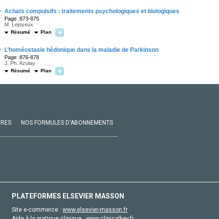
·
Achats compulsifs : traitements psychologiques et biologiques
Page :873-875
M. Lejoyeux
Résumé
Plan
·
L’homéostasie hédonique dans la maladie de Parkinson
Page :876-878
J. Ph. Azulay
Résumé
Plan
VRES
NOS FORMULES D'ABONNEMENTS
PLATEFORMES ELSEVIER MASSON
Site e-commerce :
www.elsevier-masson.fr
Aide à la pratique clinique :
www.clinicalkey.fr