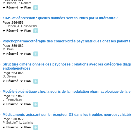
M. Benoit, P. Robert
Résumé
Plan
·
rTMS et dépression : quelles données sont fournies par la littérature?
Page :856-858
E. Haffen, A. Galinowski
Résumé
Plan
·
Psychopharmacothérapie des comorbidités psychiatriques chez les patients
Page :859-862
M. Braš
Résumé
Plan
·
Structure dimensionnelle des psychoses : relations avec les catégories diagn
endophénotypes
Page :863-866
D. Dikeos
Résumé
Plan
·
Modèle épigénétique chez la souris de la modulation pharmacologique de la vu
Page :867-869
L. Tremolizzo
Résumé
Plan
·
Médicaments agissant sur le récepteur D3 dans les troubles neuropsychiatriq
Page :870-872
P. Sokoloff, L. Leriche
Résumé
Plan