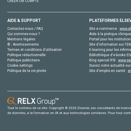
CRÉER UN COMPTE
AIDE & SUPPORT
PLATEFORMES ELSE
Contactez-nous / FAQ
Site e-commerce :
www.el
Qui sommes-nous ?
Aide à la pratique clinique
Mentions légales
Portail pour les institution
© - Avertissements
Site d'information sur l'E
Termes et conditions d'utilisation
E-learning pour les infirmi
Politique rédactionnelle
Bibliothèque d'e-books Els
Politique publicitaire
Blog special IFSI :
www.gen
Cookie settings
Suivez notre actualité sur
Politique de la vie privée
Site d'emploi en santé :
e
Tout le contenu de ce site: Copyright © 2026 Elsevier, ses concédants de licence e
de données, a la formation en IA et aux technologies similaires. Pour tout con