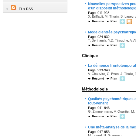
·
Nouvelles perspectives pour
d’un dispositif méthodologi
Flux RSS
Page :911-923
X. Briffault, M. Thurin, B. Lapeyr
Résumé
Plan
·
Mode d’entrée psychiatrique
Page :924-932
T. Benhamla, Y.D. Tirouche, A.
Résumé
Plan
Clinique
·
La démence frontotemporale 
Page :933-940
V. Chauvire, C. Even, J. Thuile, F
Résumé
Plan
Méthodologie
·
Qualités psychométriques de
tout-venant
Page :941-946
G. Zimmermann, V. Quartier, M. 
Résumé
Plan
·
Une méta-analyse de la me
Page :947-953
M. Lourel, N. Gueguen