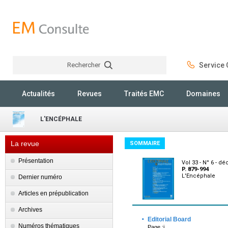
Rechercher
Service C
Rechercher
Actualités
Revues
Traités EMC
Domaines
L'ENCÉPHALE
La revue
SOMMAIRE
Présentation
Vol 33 - N° 6 - 
P. 879-994
L'Encéphale
Dernier numéro
Articles en prépublication
Archives
·
Editorial Board
Numéros thématiques
Page :i