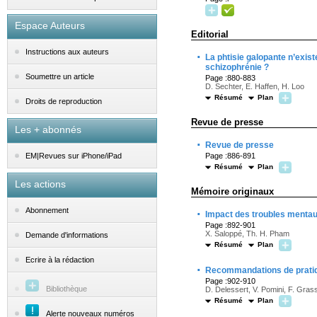
Espace Auteurs
Editorial
Instructions aux auteurs
·
La phtisie galopante n’exist
schizophrénie ?
Soumettre un article
Page :880-883
D. Sechter, E. Haffen, H. Loo
Résumé
Plan
Droits de reproduction
Revue de presse
Les + abonnés
·
Revue de presse
Page :886-891
EM|Revues sur iPhone/iPad
Résumé
Plan
Les actions
Mémoire originaux
·
Abonnement
Impact des troubles mentaux 
Page :892-901
X. Saloppé, Th. H. Pham
Demande d'informations
Résumé
Plan
Ecrire à la rédaction
·
Recommandations de pratique
Page :902-910
Bibliothèque
D. Delessert, V. Pomini, F. Gra
Résumé
Plan
Alerte nouveaux numéros