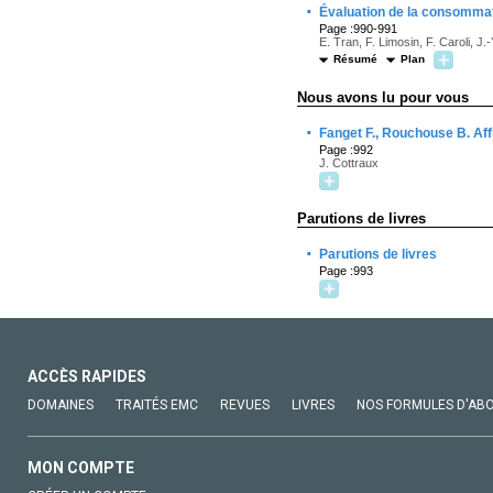
·
Évaluation de la consommat
Page :990-991
E. Tran, F. Limosin, F. Caroli, J.-
Résumé
Plan
Nous avons lu pour vous
·
Fanget F., Rouchouse B. Aff
Page :992
J. Cottraux
Parutions de livres
·
Parutions de livres
Page :993
ACCÈS RAPIDES
DOMAINES
TRAITÉS EMC
REVUES
LIVRES
NOS FORMULES D'AB
MON COMPTE