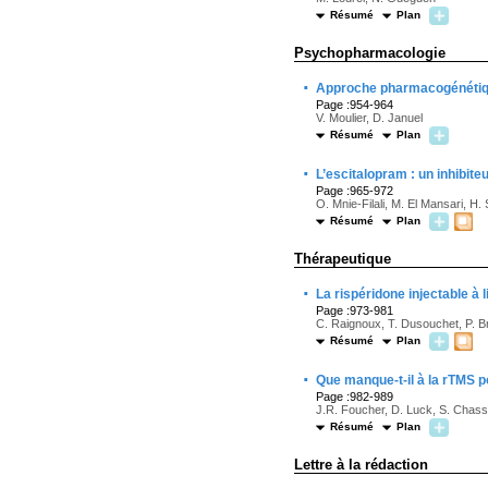
Résumé
Plan
Psychopharmacologie
·
Approche pharmacogénétique
Page :954-964
V. Moulier, D. Januel
Résumé
Plan
·
L’escitalopram : un inhibite
Page :965-972
O. Mnie-Filali, M. El Mansari, H
Résumé
Plan
Thérapeutique
·
La rispéridone injectable à 
Page :973-981
C. Raignoux, T. Dusouchet, P. Br
Résumé
Plan
·
Que manque-t-il à la rTMS p
Page :982-989
J.R. Foucher, D. Luck, S. Chass
Résumé
Plan
Lettre à la rédaction