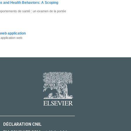
ns and Health Behaviors: A Scoping
omportements de santé : un examen de la portée
 web application
 application web
DÉCLARATION CNIL