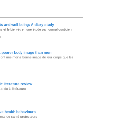
nts and well-being: A diary study
 et le bien-être : une étude par journal quotidien
u
a poorer body image than men
 ont une moins bonne image de leur corps que les
c literature review
e de la littérature
ve health behaviours
nts de santé protecteurs