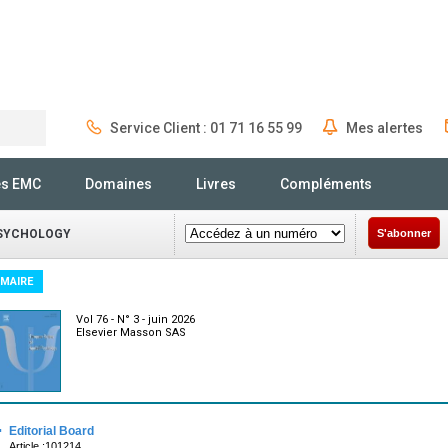
Service Client : 01 71 16 55 99
Mes alertes
Rechercher
és EMC
Domaines
Livres
Compléments
PSYCHOLOGY
S'abonner
MAIRE
Vol 76 - N° 3 - juin 2026
Elsevier Masson SAS
·
Editorial Board
Article :101214