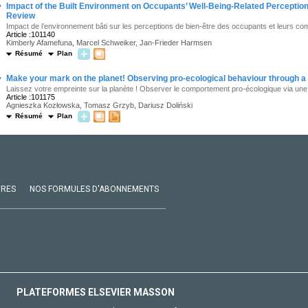
·
Impact of the Built Environment on Occupants’ Well-Being-Related Perceptio
Review
Impact de l’environnement bâti sur les perceptions de bien-être des occupants et leurs c
Article :101140
Kimberly Afamefuna, Marcel Schweiker, Jan-Frieder Harmsen
Résumé
Plan
·
Make your mark on the planet! Observing pro-ecological behaviour through a
Laissez votre empreinte sur la planète ! Observer le comportement pro-écologique via une
Article :101175
Agnieszka Kozłowska, Tomasz Grzyb, Dariusz Doliński
Résumé
Plan
VRES
NOS FORMULES D'ABONNEMENTS
PLATEFORMES ELSEVIER MASSON