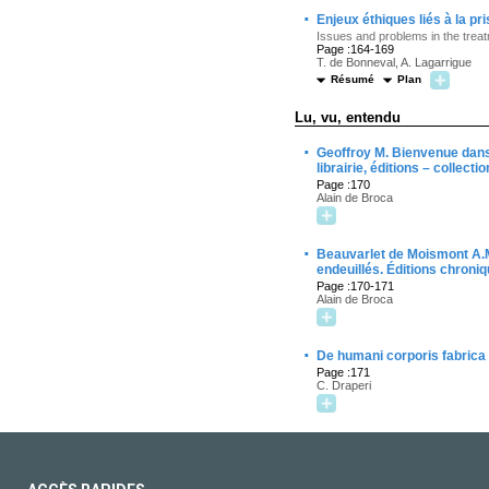
·
Enjeux éthiques liés à la p
Issues and problems in the treat
Page :164-169
T. de Bonneval, A. Lagarrigue
Résumé
Plan
Lu, vu, entendu
·
Geoffroy M. Bienvenue dans 
librairie, éditions – collect
Page :170
Alain de Broca
·
Beauvarlet de Moismont A.M.
endeuillés. Éditions chroni
Page :170-171
Alain de Broca
·
De humani corporis fabrica
Page :171
C. Draperi