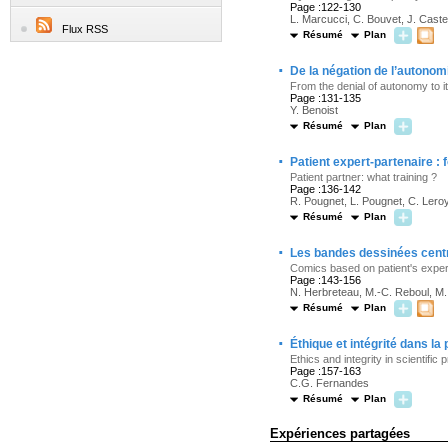
Page :122-130
L. Marcucci, C. Bouvet, J. Castel
Flux RSS
Résumé
Plan
·
De la négation de l’autonomi
From the denial of autonomy to it
Page :131-135
Y. Benoist
Résumé
Plan
·
Patient expert-partenaire :
Patient partner: what training ?
Page :136-142
R. Pougnet, L. Pougnet, C. Lero
Résumé
Plan
·
Les bandes dessinées centr
Comics based on patient's exper
Page :143-156
N. Herbreteau, M.-C. Reboul, M.
Résumé
Plan
·
Éthique et intégrité dans la
Ethics and integrity in scientific
Page :157-163
C.G. Fernandes
Résumé
Plan
Expériences partagées