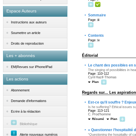
Espace Auteurs
·
Sommaire
Page :iii
Instructions aux auteurs
Soumettre un article
·
Contents
Page :iv
Droits de reproduction
Les + abonnés
Éditorial
·
Le chant des possibles en sa
EM|Revues sur iPhone/iPad
The singing of possibilities in he
Page :110-112
Cyril Hazif-Thomas
Les actions
Plan
Abonnement
Regards sur... Les aspirati
·
Demande d'informations
Est-ce qu’il souffre ? Enjeux
Is he suffering? Ethical issues s
Page :113-121
Ecrire à la rédaction
C. Prod’homme
Résumé
Plan
Bibliothèque
·
« Questionner l’hospitalité
Alerte nouveaux numéros
“Questioning the hospitality of c