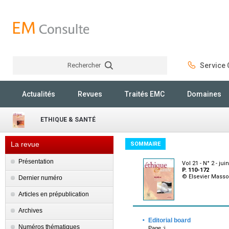
Rechercher
Service C
Rechercher
Actualités
Revues
Traités EMC
Domaines
ETHIQUE & SANTÉ
La revue
SOMMAIRE
Présentation
Vol 21 - N° 2 - jui
P. 110-172
© Elsevier Mass
Dernier numéro
Articles en prépublication
Archives
·
Editorial board
Numéros thématiques
Page :i