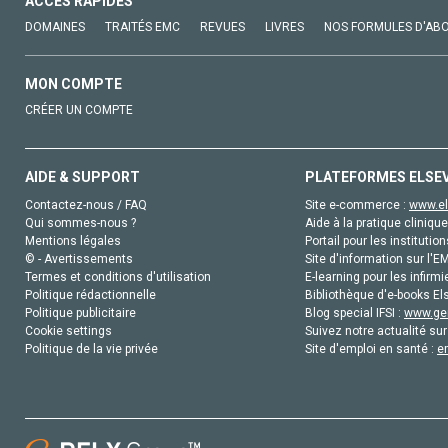
ACCÈS RAPIDES
DOMAINES
TRAITÉS EMC
REVUES
LIVRES
NOS FORMULES D'AB
MON COMPTE
CRÉER UN COMPTE
AIDE & SUPPORT
PLATEFORMES ELSE
Contactez-nous / FAQ
Site e-commerce :
www.el
Qui sommes-nous ?
Aide à la pratique clinique
Mentions légales
Portail pour les institution
© - Avertissements
Site d'information sur l'E
Termes et conditions d'utilisation
E-learning pour les infirmi
Politique rédactionnelle
Bibliothèque d'e-books Els
Politique publicitaire
Blog special IFSI :
www.gen
Cookie settings
Suivez notre actualité sur
Politique de la vie privée
Site d'emploi en santé :
e