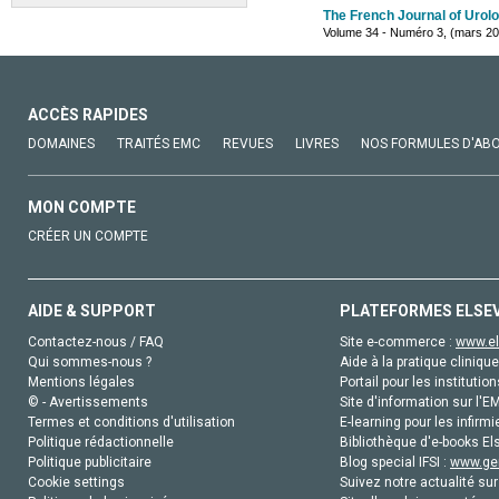
The French Journal of Urol
Volume 34 - Numéro 3, (mars 2
ACCÈS RAPIDES
DOMAINES
TRAITÉS EMC
REVUES
LIVRES
NOS FORMULES D'AB
MON COMPTE
CRÉER UN COMPTE
AIDE & SUPPORT
PLATEFORMES ELSE
Contactez-nous / FAQ
Site e-commerce :
www.el
Qui sommes-nous ?
Aide à la pratique clinique
Mentions légales
Portail pour les institution
© - Avertissements
Site d'information sur l'E
Termes et conditions d'utilisation
E-learning pour les infirmi
Politique rédactionnelle
Bibliothèque d'e-books Els
Politique publicitaire
Blog special IFSI :
www.gen
Cookie settings
Suivez notre actualité sur