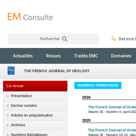
Rechercher
Service C
Rechercher
Actualités
Revues
Traités EMC
Domaines
THE FRENCH JOURNAL OF UROLOGY
La revue
NUMÉROS THÉMATIQUES
Présentation
2026
Dernier numéro
The French Journal of Urol
Volume 36 - Numéro 4, (avril 20
Articles en prépublication
2025
Archives
The French Journal of Urol
Numéros thématiques
Volume 35 - Numéro 13-14, (dé