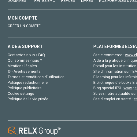
DOMAINES
TRAITÉS EMC
REVUES
LIVRES
NOS FORMULES D'AB
MON COMPTE
CRÉER UN COMPTE
AIDE & SUPPORT
PLATEFORMES ELSE
Contactez-nous / FAQ
Site e-commerce :
www.el
Qui sommes-nous ?
Aide à la pratique clinique
Mentions légales
Portail pour les institution
© - Avertissements
Site d'information sur l'E
Termes et conditions d'utilisation
E-learning pour les infirmi
Politique rédactionnelle
Bibliothèque d'e-books Els
Politique publicitaire
Blog special IFSI :
www.gen
Cookie settings
Suivez notre actualité sur
Politique de la vie privée
Site d'emploi en santé :
e