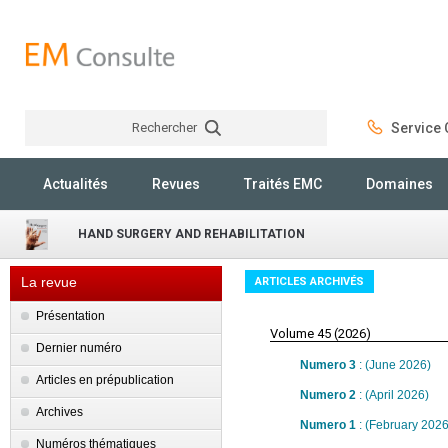
Rechercher
Service C
Rechercher
Actualités
Revues
Traités EMC
Domaines
HAND SURGERY AND REHABILITATION
La revue
ARTICLES ARCHIVÉS
Présentation
Volume 45 (2026)
Dernier numéro
Numero 3
: (June 2026)
Articles en prépublication
Numero 2
: (April 2026)
Archives
Numero 1
: (February 2026
Numéros thématiques