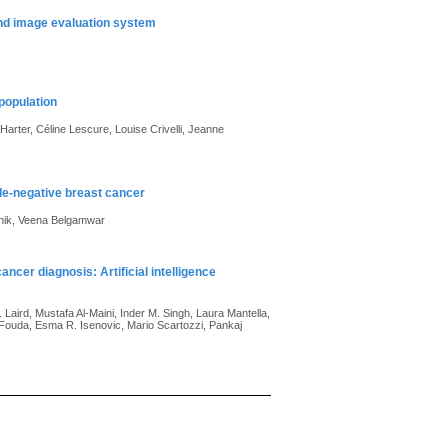
and image evaluation system
population
arter, Céline Lescure, Louise Crivelli, Jeanne
ple-negative breast cancer
anik, Veena Belgamwar
ncer diagnosis: Artificial intelligence
aird, Mustafa Al-Maini, Inder M. Singh, Laura Mantella,
 Fouda, Esma R. Isenovic, Mario Scartozzi, Pankaj