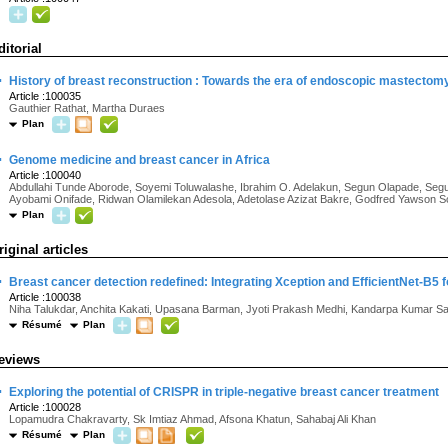
ditorial
·
History of breast reconstruction : Towards the era of endoscopic mastectom
Article :100035
Gauthier Rathat, Martha Duraes
Plan
·
Genome medicine and breast cancer in Africa
Article :100040
Abdullahi Tunde Aborode, Soyemi Toluwalashe, Ibrahim O. Adelakun, Segun Olapade, Segu
Ayobami Onifade, Ridwan Olamilekan Adesola, Adetolase Azizat Bakre, Godfred Yawson S
Plan
riginal articles
·
Breast cancer detection redefined: Integrating Xception and EfficientNet-B
Article :100038
Niha Talukdar, Anchita Kakati, Upasana Barman, Jyoti Prakash Medhi, Kandarpa Kumar S
Résumé
Plan
eviews
·
Exploring the potential of CRISPR in triple-negative breast cancer treatment
Article :100028
Lopamudra Chakravarty, Sk Imtiaz Ahmad, Afsona Khatun, Sahabaj Ali Khan
Résumé
Plan