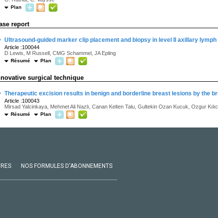
Plan
ase report
·
Ultrasound-guided marker clip placement and biopsy in level II axillary lymp
Article :100044
D Lewis, M Russell, CMG Schammel, JA Epling
Résumé
Plan
nnovative surgical technique
·
Therapeutic excision results in benign and borderline breast lesions by the 
Article :100043
Mirsad Yalcinkaya, Mehmet Ali Nazlı, Canan Kelten Talu, Gultekin Ozan Kucuk, Ozgur Kıl
Résumé
Plan
VRES
NOS FORMULES D'ABONNEMENTS