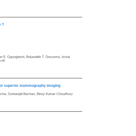
y ?
n E. Ogungbemi, Boluwatife T. Dosunmu, Isreal
cott
5 for superior mammography imaging
arma, Geetanjali Barman, Binoy Kumar Choudhury