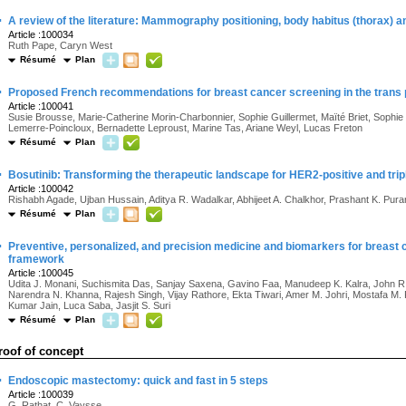
·
A review of the literature: Mammography positioning, body habitus (thorax) 
Article :100034
Ruth Pape, Caryn West
Résumé
Plan
·
Proposed French recommendations for breast cancer screening in the trans 
Article :100041
Susie Brousse, Marie-Catherine Morin-Charbonnier, Sophie Guillermet, Maïté Briet, Sophie H
Lemerre-Poincloux, Bernadette Leproust, Marine Tas, Ariane Weyl, Lucas Freton
Résumé
Plan
·
Bosutinib: Transforming the therapeutic landscape for HER2-positive and tri
Article :100042
Rishabh Agade, Ujban Hussain, Aditya R. Wadalkar, Abhijeet A. Chalkhor, Prashant K. Pur
Résumé
Plan
·
Preventive, personalized, and precision medicine and biomarkers for breast ca
framework
Article :100045
Udita J. Monani, Suchismita Das, Sanjay Saxena, Gavino Faa, Manudeep K. Kalra, John R. L
Narendra N. Khanna, Rajesh Singh, Vijay Rathore, Ekta Tiwari, Amer M. Johri, Mostafa M.
Kumar Jain, Luca Saba, Jasjit S. Suri
Résumé
Plan
roof of concept
·
Endoscopic mastectomy: quick and fast in 5 steps
Article :100039
G. Rathat, C. Vaysse