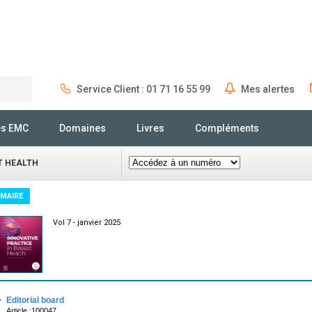
Service Client : 01 71 16 55 99
Mes alertes
Rechercher
és EMC
Domaines
Livres
Compléments
T HEALTH
MAIRE
Vol 7 - janvier 2025
·
Editorial board
Article :100047