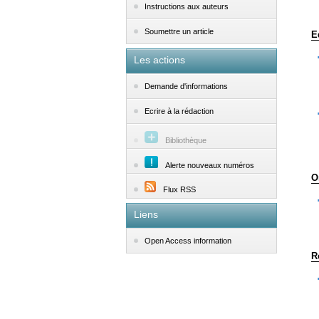
Instructions aux auteurs
Soumettre un article
E
Les actions
Demande d'informations
Ecrire à la rédaction
Bibliothèque
Alerte nouveaux numéros
O
Flux RSS
Liens
Open Access information
R