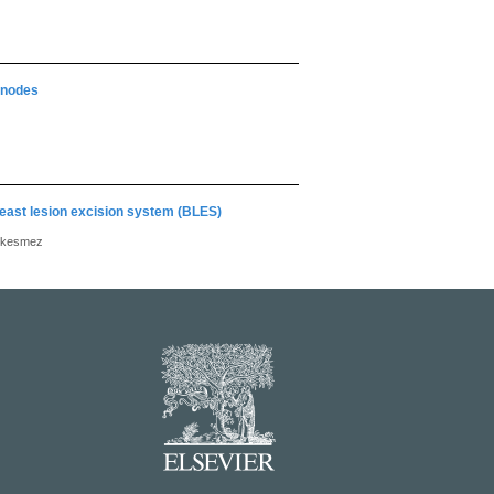
h nodes
breast lesion excision system (BLES)
ıckesmez