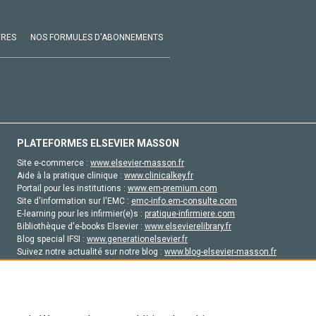
VRES
NOS FORMULES D'ABONNEMENTS
PLATEFORMES ELSEVIER MASSON
Site e-commerce :
www.elsevier-masson.fr
Aide à la pratique clinique :
www.clinicalkey.fr
Portail pour les institutions :
www.em-premium.com
Site d'information sur l'EMC :
emc-info.em-consulte.com
E-learning pour les infirmier(e)s :
pratique-infirmiere.com
Bibliothèque d'e-books Elsevier :
www.elsevierelibrary.fr
Blog special IFSI :
www.generationelsevier.fr
Suivez notre actualité sur notre blog :
www.blog-elsevier-masson.fr
Site d'emploi en santé :
emploisante.com