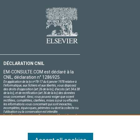
DÉCLARATION CNIL
EM-CONSULTE.COM est déclaré à la
CNIL, déclaration n° 1286925.
En application de la loi nº78-17 du 6 janvier 1978 relative à
l'informatique, aux fichiers et aux libertés, vous disposez
des droits d'opposition (art.26 de la loi), d'accès (art.34 à 38
de la loi), et de rectification (art.36 de la loi) des données
vous concernant. Ainsi, vous pouvez exiger que soient
rectifiées, complétées, clarifiées, mises à jour ou effacées
les informations vous concernant qui sont inexactes,
incomplètes, équivoques, périmées ou dont la collecte ou
l'utilisation ou la conservation est interdite.
Les informations personnelles concernant les visiteurs de
notre site, y compris leur identité, sont confidentielles.
Le responsable du site s'engage sur l'honneur à respecter
les conditions légales de confidentialité applicables en
France et à ne pas divulguer ces informations à des tiers.