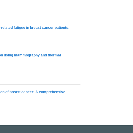
s
lated fatigue in breast cancer patients:
tion using mammography and thermal
tion of breast cancer: A comprehensive