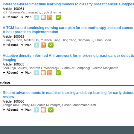
·
Inference-based machine learning models to classify breast cancer subtype
Article :100051
K.T. Shreya Parthasarathi, Jyoti Sharma
Résumé
Plan
·
A TCM-based continuing nursing care plan for chemotherapy-induced cancer-re
A best practices implementation
Article :100052
Juanya Chen, Meifen Dai, Yuzhen Liang, Jing Yang, Xiaoyun Li, Lihua Shan
Résumé
Plan
·
Adaptive density-informed AI framework for improving breast cancer detec
imaging
Article :100053
Siva Teja Kakileti, Bharath Govindaraju, Sudhakar Sampangi, Geetha Manjunath
Résumé
Plan
eview
·
Recent advancements in machine learning and deep learning for early detec
review
Article :100050
Tangin Amir Smrity, MD Zahin Muntaqim, Hasan Muhammad Kafi
Résumé
Plan