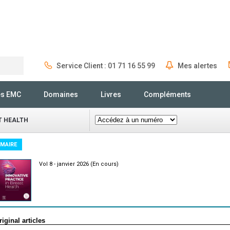
Service Client : 01 71 16 55 99
Mes alertes
Rechercher
és EMC
Domaines
Livres
Compléments
T HEALTH
MAIRE
Vol 8 - janvier 2026 (En cours)
riginal articles