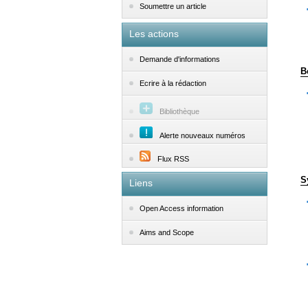
Soumettre un article
Les actions
Demande d'informations
B
Ecrire à la rédaction
Bibliothèque
Alerte nouveaux numéros
Flux RSS
S
Liens
Open Access information
Aims and Scope