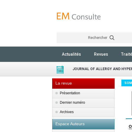
Rechercher
Actualités
Revues
Trait
JOURNAL OF ALLERGY AND HYPER
La revue
SOM
Présentation
Dernier numéro
Archives
Espace Auteurs
O