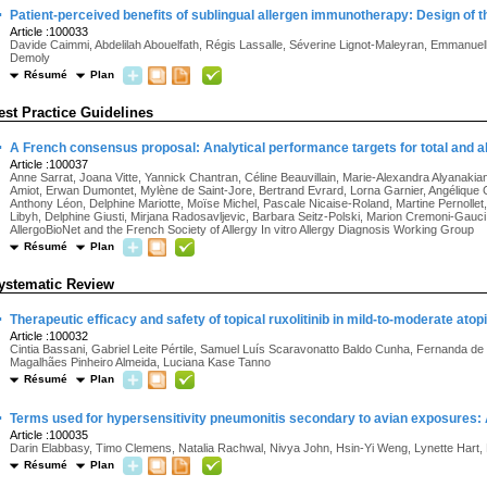
·
Patient-perceived benefits of sublingual allergen immunotherapy: Design of
Article :100033
Davide Caimmi, Abdelilah Abouelfath, Régis Lassalle, Séverine Lignot-Maleyran, Emmanuelle
Demoly
Résumé
Plan
est Practice Guidelines
·
A French consensus proposal: Analytical performance targets for total and all
Article :100037
Anne Sarrat, Joana Vitte, Yannick Chantran, Céline Beauvillain, Marie-Alexandra Alyanakian, 
Amiot, Erwan Dumontet, Mylène de Saint-Jore, Bertrand Evrard, Lorna Garnier, Angélique G
Anthony Léon, Delphine Mariotte, Moïse Michel, Pascale Nicaise-Roland, Martine Pernollet
Libyh, Delphine Giusti, Mirjana Radosavljevic, Barbara Seitz-Polski, Marion Cremoni-Gauci, 
AllergoBioNet and the French Society of Allergy In vitro Allergy Diagnosis Working Group
Résumé
Plan
ystematic Review
·
Therapeutic efficacy and safety of topical ruxolitinib in mild-to-moderate ato
Article :100032
Cintia Bassani, Gabriel Leite Pértile, Samuel Luís Scaravonatto Baldo Cunha, Fernanda de 
Magalhães Pinheiro Almeida, Luciana Kase Tanno
Résumé
Plan
·
Terms used for hypersensitivity pneumonitis secondary to avian exposures:
Article :100035
Darin Elabbasy, Timo Clemens, Natalia Rachwal, Nivya John, Hsin-Yi Weng, Lynette Hart
Résumé
Plan