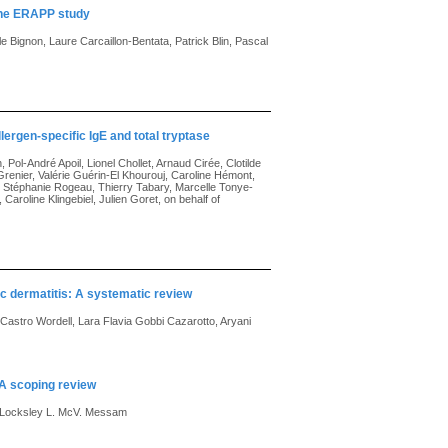
 the ERAPP study
 Bignon, Laure Carcaillon-Bentata, Patrick Blin, Pascal
ergen-specific IgE and total tryptase
Pol-André Apoil, Lionel Chollet, Arnaud Cirée, Clotilde
renier, Valérie Guérin-El Khourouj, Caroline Hémont,
, Stéphanie Rogeau, Thierry Tabary, Marcelle Tonye-
Caroline Klingebiel, Julien Goret, on behalf of
pic dermatitis: A systematic review
Castro Wordell, Lara Flavia Gobbi Cazarotto, Aryani
 A scoping review
, Locksley L. McV. Messam