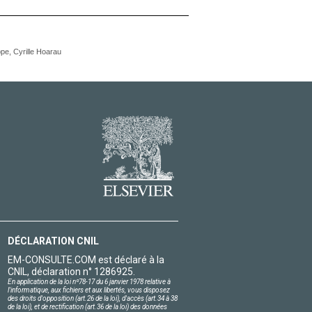
ppe, Cyrille Hoarau
DÉCLARATION CNIL
EM-CONSULTE.COM est déclaré à la
CNIL, déclaration n° 1286925.
En application de la loi nº78-17 du 6 janvier 1978 relative à
l'informatique, aux fichiers et aux libertés, vous disposez
des droits d'opposition (art.26 de la loi), d'accès (art.34 à 38
de la loi), et de rectification (art.36 de la loi) des données