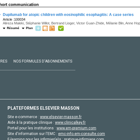
hort communication
·
Dupilumab for atopic children with eosinophilic esophagitis: A case series
Article :100034
Alireza Maleki, Stéphanie Willot, Bertrand Lioger, Victor Guan-Zhide, Mélanie Blin, Anne Ho
Résumé
Plan
VRES
NOS FORMULES D'ABONNEMENTS
PLATEFORMES ELSEVIER MASSON
Site e-commerce :
www.elsevier-masson.fr
Aide à la pratique clinique :
www.clinicalkey.fr
Portail pour les institutions :
www.em-premium.com
Site d'information sur l'EMC :
emc-info.em-consulte.com
E-learning pour les infirmier(e)s :
pratique-infirmiere.com