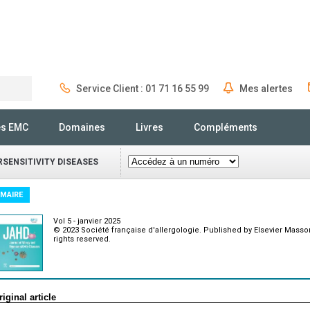
Service Client : 01 71 16 55 99
Mes alertes
Rechercher
és EMC
Domaines
Livres
Compléments
SENSITIVITY DISEASES
MAIRE
Vol 5 - janvier 2025
© 2023 Société française d'allergologie. Published by Elsevier Masson
rights reserved.
riginal article