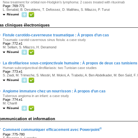
New treatment for orbital non-Hodgkin’s lymphoma: 2 cases treated with rituximab
Page :769-771
L. Benabid, B. Desablens, T. Defossez, D. Malthieu, S. Milazzo, P. Turut
Résumé
as cliniques électroniques
·
Fistule carotido-caverneuse traumatique : À propos d’un cas
Traumatic carotid-cavernous sinus fistula: a case study
Page :772.e1
M. Sellam, S. Milazzo, H. Deramond
Résumé
·
La dirofilariose sous-conjonctivale humaine : À propos de deux cas tunisiens
Human subconjunctival dirofilariasis: two Tunisian case studies
Page :773.e1
S. Ziadi, M. Trimeche, S. Mestiri, M. Mokni, A. Trabelsi, A. Ben Abdelkader, M. Ben Saïd, F
Résumé
·
Angiome immature chez un nourrisson : À propos d’un cas
Tuberous angioma in an infant: a case study
Page :774.e1
M. Chanfi
Résumé
ommunication et information
·
®
Comment communiquer efficacement avec Powerpoint
Page :775-780