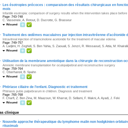
·
Les ésotropies précoces : comparaison des résultats chirurgicaux en fonction
mois
Infantile esotropia: comparison of surgery results when the intervention takes place before
Page :743-748
C. Vasseneix, A. Retout, D. Ducrotte, G. Brasseur
Résumé
·
Traitement des œdèmes maculaires par injection intravitréenne d’acétonide 
Intravitreal injection of triamcinolone acetonide for the treatment of macular edema
Page :749-757
A. Ladjimi, H. Zeghidi, S. Ben Yahia, S. Zaouali, S. Jenzri, R. Messaoud, S. Attia, M. Khairal
Résumé
·
Utilisation de la membrane amniotique dans la chirurgie de reconstruction oc
Amniotic membrane transplantation for oculopalpebral and reconstructive surgery
Page :759-764
C. Oberhansli, B. Spahn
Résumé
·
Phtiriase ciliaire de l’enfant. Diagnostic et traitement
Phtiriasis pubis palpebrarum in children. Diagnosis and treatment
Page :765-768
F. Charfi, Z. Ben Zina, M. Maazoun, W. Kharrat, D. Sellami, F. Makni, A. Ayadi, J. Feki
Résumé
as clinique
·
Nouvelle approche thérapeutique du lymphome malin non hodgkinien orbitaire
rituximab