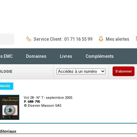
Service Client : 01 71 16 55 99
Mes alertes
Rechercher
és EMC
Domaines
Livres
Compléments
OLOGIE
S'abonner
MAIRE
Vol 28 - N° 7 - septembre 2005
P. 688-795
© Elsevier Masson SAS
ditoriaux