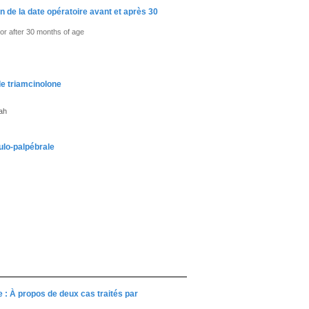
 de la date opératoire avant et après 30
 or after 30 months of age
de triamcinolone
lah
ulo-palpébrale
 : À propos de deux cas traités par