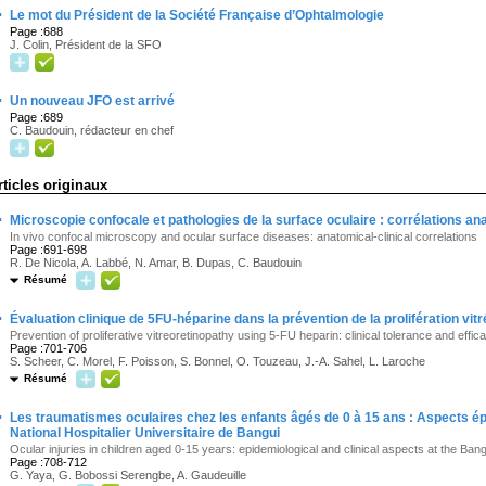
·
Le mot du Président de la Société Française d’Ophtalmologie
Page :688
J. Colin, Président de la SFO
·
Un nouveau JFO est arrivé
Page :689
C. Baudouin, rédacteur en chef
rticles originaux
·
Microscopie confocale et pathologies de la surface oculaire : corrélations a
In vivo confocal microscopy and ocular surface diseases: anatomical-clinical correlations
Page :691-698
R. De Nicola, A. Labbé, N. Amar, B. Dupas, C. Baudouin
Résumé
·
Évaluation clinique de 5FU-héparine dans la prévention de la prolifération vit
Prevention of proliferative vitreoretinopathy using 5-FU heparin: clinical tolerance and effic
Page :701-706
S. Scheer, C. Morel, F. Poisson, S. Bonnel, O. Touzeau, J.-A. Sahel, L. Laroche
Résumé
·
Les traumatismes oculaires chez les enfants âgés de 0 à 15 ans : Aspects ép
National Hospitalier Universitaire de Bangui
Ocular injuries in children aged 0-15 years: epidemiological and clinical aspects at the Ban
Page :708-712
G. Yaya, G. Bobossi Serengbe, A. Gaudeuille