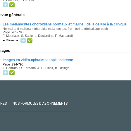
T. Bourcier, L. Laroche
evue générale
·
Les mélanocytes choroïdiens normaux et malins : de la cellule à la clinique
Normal and malignant choroidal melanocytes: from cell to clinical approach
Page :781-793
F. Mouriaux, S. Saule, L. Desjardins, F. Mascarelli
Résumé
mages
·
Images en vidéo-ophtalmoscopie indirecte
Page :794-795
J. Conrath, O. Forzano, J.-C. Pinelli, B. Ridings
VRES
NOS FORMULES D'ABONNEMENTS