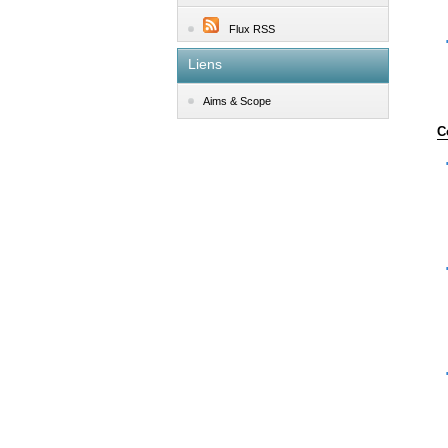
Flux RSS
Liens
Aims & Scope
C