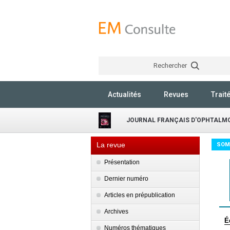
Rechercher
Actualités
Revues
Trait
JOURNAL FRANÇAIS D'OPHTALM
La revue
SOM
Présentation
Dernier numéro
Articles en prépublication
Archives
É
Numéros thématiques