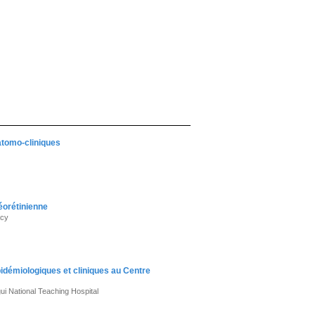
natomo-cliniques
réorétinienne
acy
idémiologiques et cliniques au Centre
gui National Teaching Hospital