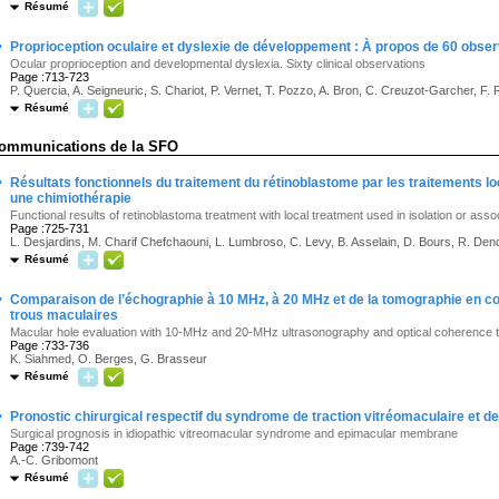
Résumé
·
Proprioception oculaire et dyslexie de développement : À propos de 60 obser
Ocular proprioception and developmental dyslexia. Sixty clinical observations
Page :713-723
P. Quercia, A. Seigneuric, S. Chariot, P. Vernet, T. Pozzo, A. Bron, C. Creuzot-Garcher, F.
Résumé
ommunications de la SFO
·
Résultats fonctionnels du traitement du rétinoblastome par les traitements lo
une chimiothérapie
Functional results of retinoblastoma treatment with local treatment used in isolation or as
Page :725-731
L. Desjardins, M. Charif Chefchaouni, L. Lumbroso, C. Levy, B. Asselain, D. Bours, R. Den
Résumé
·
Comparaison de l’échographie à 10 MHz, à 20 MHz et de la tomographie en co
trous maculaires
Macular hole evaluation with 10-MHz and 20-MHz ultrasonography and optical coherence
Page :733-736
K. Siahmed, O. Berges, G. Brasseur
Résumé
·
Pronostic chirurgical respectif du syndrome de traction vitréomaculaire et 
Surgical prognosis in idiopathic vitreomacular syndrome and epimacular membrane
Page :739-742
A.-C. Gribomont
Résumé