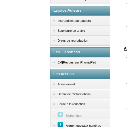
Espace Auteurs
Instructions aux auteurs
Soumettre un article
Droits de reproduction
A
Les + abonnés
EM|Revues sur iPhone/iPad
Les actions
Abonnement
Demande d'informations
Ecrire à la rédaction
Bibliothèque
Alerte nouveaux numéros