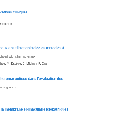
vations cliniques
 Robichon
caux en utilisation isolée ou associés à
sociated with chemotherapy
dale, M. Estève, J. Michon, F. Doz
hérence optique dans l’évaluation des
 tomography
de la membrane épimaculaire idiopathiques