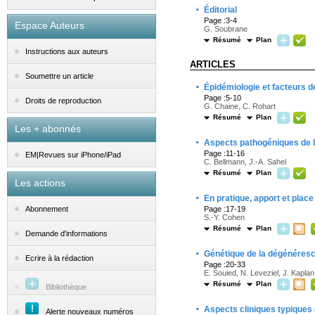
·
Éditorial
Page :3-4
Espace Auteurs
G. Soubrane
Résumé
Plan
Instructions aux auteurs
ARTICLES
Soumettre un article
·
Épidémiologie et facteurs d
Page :5-10
Droits de reproduction
G. Chaine, C. Rohart
Résumé
Plan
Les + abonnés
·
Aspects pathogéniques de l
Page :11-16
EM|Revues sur iPhone/iPad
C. Bellmann, J.-A. Sahel
Résumé
Plan
Les actions
·
En pratique, apport et place
Page :17-19
Abonnement
S.-Y. Cohen
Résumé
Plan
Demande d'informations
·
Génétique de la dégénéresce
Ecrire à la rédaction
Page :20-33
E. Souied, N. Leveziel, J. Kapla
Résumé
Plan
Bibliothèque
·
Aspects cliniques typiques 
Alerte nouveaux numéros