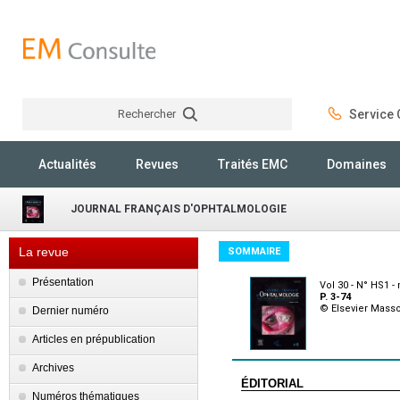
Rechercher
Service C
Rechercher
Actualités
Revues
Traités EMC
Domaines
JOURNAL FRANÇAIS D'OPHTALMOLOGIE
La revue
SOMMAIRE
Présentation
Vol 30 - N° HS1 -
P. 3-74
© Elsevier Mass
Dernier numéro
Articles en prépublication
Archives
ÉDITORIAL
Numéros thématiques