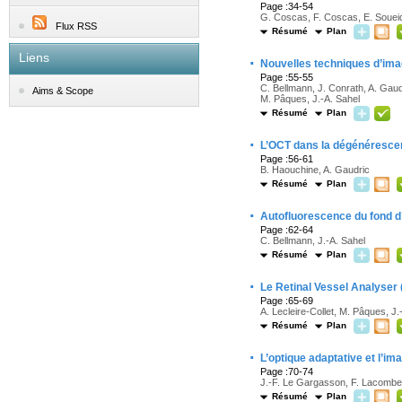
Page :34-54
G. Coscas, F. Coscas, E. Souei
Flux RSS
Résumé
Plan
Liens
·
Nouvelles techniques d’imag
Page :55-55
C. Bellmann, J. Conrath, A. Gaud
Aims & Scope
M. Pâques, J.-A. Sahel
Résumé
Plan
·
L’OCT dans la dégénérescen
Page :56-61
B. Haouchine, A. Gaudric
Résumé
Plan
·
Autofluorescence du fond d’
Page :62-64
C. Bellmann, J.-A. Sahel
Résumé
Plan
·
Le Retinal Vessel Analyser
Page :65-69
A. Lecleire-Collet, M. Pâques, J.
Résumé
Plan
·
L’optique adaptative et l’im
Page :70-74
J.-F. Le Gargasson, F. Lacombe,
Résumé
Plan