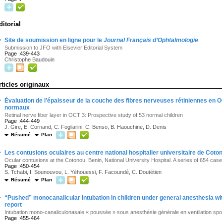
ditorial
·
Site de soumission en ligne pour le
Journal Français d’Ophtalmologie
Submission to JFO with Elsevier Editorial System
Page :439-443
Christophe Baudouin
rticles originaux
·
Évaluation de l’épaisseur de la couche des fibres nerveuses rétiniennes en O
normaux
Retinal nerve fiber layer in OCT 3: Prospective study of 53 normal children
Page :444-449
J. Gire, E. Cornand, C. Fogliarini, C. Benso, B. Haouchine, D. Denis
Résumé
Plan
·
Les contusions oculaires au centre national hospitalier universitaire de Cot
Ocular contusions at the Cotonou, Benin, National University Hospital. A series of 654 cas
Page :450-454
S. Tchabi, I. Sounouvou, L. Yèhouessi, F. Facoundé, C. Doutétien
Résumé
Plan
·
“Pushed” monocanalicular intubation in children under general anesthesia wit
report
Intubation mono-canaliculonasale « poussée » sous anesthésie générale en ventilation spo
Page :455-464