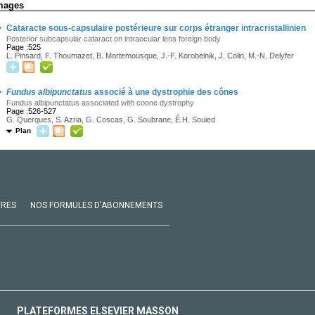
mages
·
Cataracte sous-capsulaire postérieure sur corps étranger intracristallinien
Posterior subcapsular cataract on intraocular lens foreign body
Page :525
L. Pinsard, F. Thoumazet, B. Mortemousque, J.-F. Korobelnik, J. Colin, M.-N. Delyfer
·
Fundus albipunctatus
associé à une dystrophie des cônes
Fundus albipunctatus associated with coone dystrophy
Page :526-527
G. Querques, S. Azria, G. Coscas, G. Soubrane, É.H. Souied
Plan
VRES
NOS FORMULES D'ABONNEMENTS
PLATEFORMES ELSEVIER MASSON