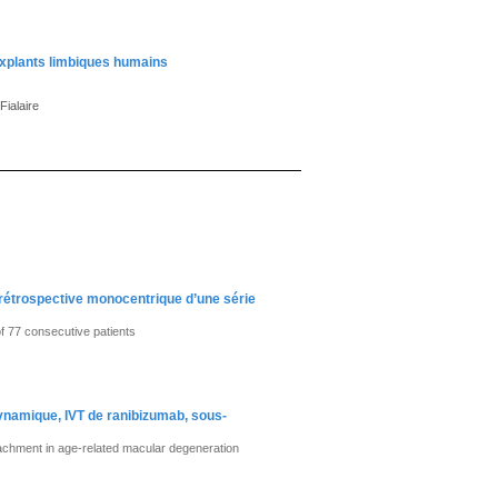
d’explants limbiques humains
Fialaire
 rétrospective monocentrique d’une série
of 77 consecutive patients
ynamique, IVT de ranibizumab, sous-
etachment in age-related macular degeneration