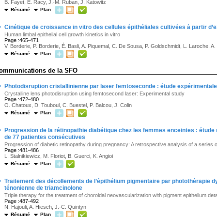
B. Fayet, E. Racy, J.-M. Ruban, J. Katowitz
Résumé
Plan
·
Cinétique de croissance in vitro des cellules épithéliales cultivées à partir 
Human limbal epithelial cell growth kinetics in vitro
Page :465-471
V. Borderie, P. Borderie, É. Basli, A. Piquemal, C. De Sousa, P. Goldschmidt, L. Laroche, A. 
Résumé
Plan
ommunications de la SFO
·
Photodisruption cristallinienne par laser femtoseconde : étude expérimentale
Crystalline lens photodisruption using femtosecond laser: Experimental study
Page :472-480
O. Chatoux, D. Touboul, C. Buestel, P. Balcou, J. Colin
Résumé
Plan
·
Progression de la rétinopathie diabétique chez les femmes enceintes : étude
de 77 patientes consécutives
Progression of diabetic retinopathy during pregnancy: A retrospective analysis of a series 
Page :481-486
L. Stalnikiewicz, M. Floriot, B. Guerci, K. Angioi
Résumé
Plan
·
Traitement des décollements de l’épithélium pigmentaire par photothérapie d
ténonienne de triamcinolone
Triple therapy for the treatment of choroidal neovascularization with pigment epithelium d
Page :487-492
N. Hajouli, A. Hiesch, J.-C. Quintyn
Résumé
Plan