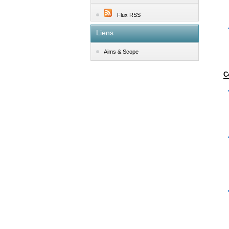
Flux RSS
Liens
Aims & Scope
C