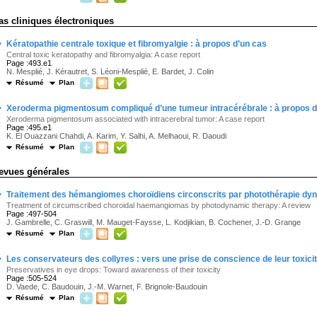
as cliniques électroniques
·
Kératopathie centrale toxique et fibromyalgie : à propos d’un cas
Central toxic keratopathy and fibromyalgia: A case report
Page :493.e1
N. Mesplié, J. Kérautret, S. Léoni-Mesplié, E. Bardet, J. Colin
Résumé
Plan
·
Xeroderma pigmentosum compliqué d’une tumeur intracérébrale : à propos d
Xeroderma pigmentosum associated with intracerebral tumor: A case report
Page :495.e1
K. El Ouazzani Chahdi, A. Karim, Y. Salhi, A. Melhaoui, R. Daoudi
Résumé
Plan
evues générales
·
Traitement des hémangiomes choroïdiens circonscrits par photothérapie dynam
Treatment of circumscribed choroidal haemangiomas by photodynamic therapy: A review
Page :497-504
J. Gambrelle, C. Graswill, M. Mauget-Faysse, L. Kodjikian, B. Cochener, J.-D. Grange
Résumé
Plan
·
Les conservateurs des collyres : vers une prise de conscience de leur toxici
Preservatives in eye drops: Toward awareness of their toxicity
Page :505-524
D. Vaede, C. Baudouin, J.-M. Warnet, F. Brignole-Baudouin
Résumé
Plan