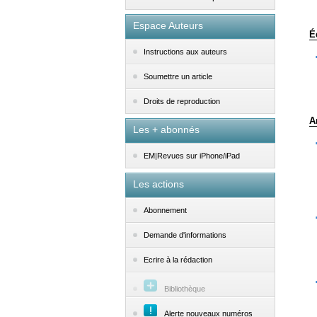
Espace Auteurs
É
Instructions aux auteurs
Soumettre un article
Droits de reproduction
A
Les + abonnés
EM|Revues sur iPhone/iPad
Les actions
Abonnement
Demande d'informations
Ecrire à la rédaction
Bibliothèque
Alerte nouveaux numéros