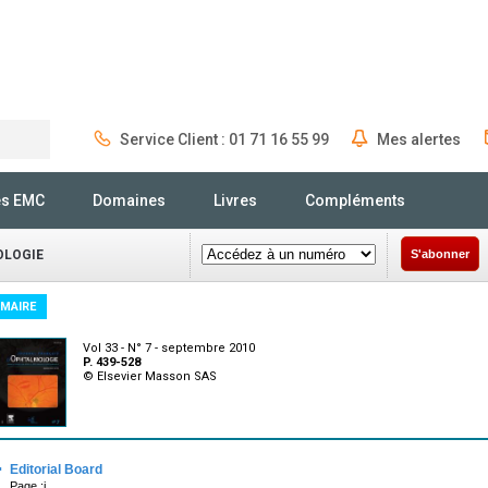
Service Client : 01 71 16 55 99
Mes alertes
Rechercher
és EMC
Domaines
Livres
Compléments
OLOGIE
S'abonner
MAIRE
Vol 33 - N° 7 - septembre 2010
P. 439-528
© Elsevier Masson SAS
·
Editorial Board
Page :i