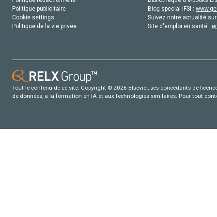
Politique rédactionnelle
Bibliothèque d'e-books Els
Politique publicitaire
Blog special IFSI :
www.gen
Cookie settings
Suivez notre actualité sur
Politique de la vie privée
Site d'emploi en santé :
e
Tout le contenu de ce site: Copyright © 2026 Elsevier, ses concédants de licence e
de données, a la formation en IA et aux technologies similaires. Pour tout con