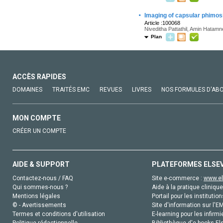
·
Imaging of capsular phimos
Article :100068
Niveditha Pattathil, Amin Hatam
Plan
ACCÈS RAPIDES
DOMAINES
TRAITÉS EMC
REVUES
LIVRES
NOS FORMULES D'AB
MON COMPTE
CRÉER UN COMPTE
AIDE & SUPPORT
PLATEFORMES ELSE
Contactez-nous / FAQ
Site e-commerce :
www.el
Qui sommes-nous ?
Aide à la pratique clinique
Mentions légales
Portail pour les institution
© - Avertissements
Site d'information sur l'E
Termes et conditions d'utilisation
E-learning pour les infirmi