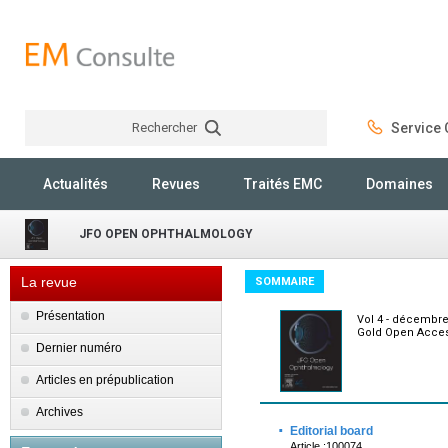
Rechercher
Service C
Rechercher
Actualités
Revues
Traités EMC
Domaines
JFO OPEN OPHTHALMOLOGY
La revue
SOMMAIRE
Présentation
Vol 4 - décembre
Gold Open Acces
Dernier numéro
Articles en prépublication
Archives
·
Editorial board
Article :100074