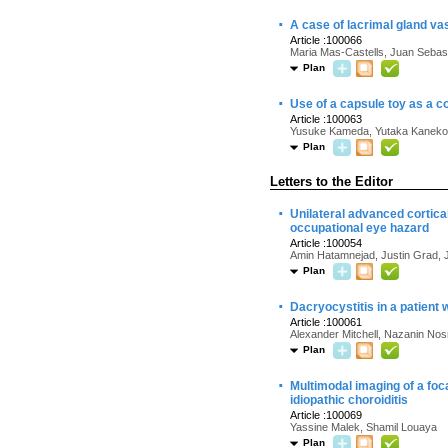
·
A case of lacrimal gland 
Article :100066
Maria Mas-Castells, Juan Sebast
Plan
·
Use of a capsule toy as a c
Article :100063
Yusuke Kameda, Yutaka Kaneko, 
Plan
Letters to the Editor
·
Unilateral advanced cortica
occupational eye hazard
Article :100054
Amin Hatamnejad, Justin Grad, J
Plan
·
Dacryocystitis in a patient 
Article :100061
Alexander Mitchell, Nazanin Nosr
Plan
·
Multimodal imaging of a foca
idiopathic choroiditis
Article :100069
Yassine Malek, Shamil Louaya
Plan