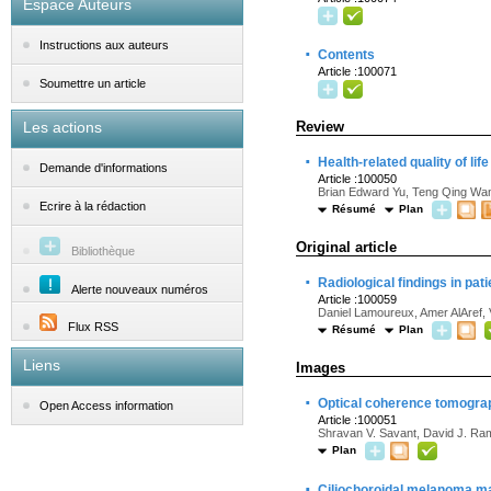
Espace Auteurs
Instructions aux auteurs
·
Contents
Article :100071
Soumettre un article
Les actions
Review
·
Health-related quality of li
Demande d'informations
Article :100050
Brian Edward Yu, Teng Qing Wan
Ecrire à la rédaction
Résumé
Plan
Original article
Bibliothèque
·
Radiological findings in pat
Alerte nouveaux numéros
Article :100059
Daniel Lamoureux, Amer AlAref,
Flux RSS
Résumé
Plan
Liens
Images
·
Optical coherence tomograp
Open Access information
Article :100051
Shravan V. Savant, David J. R
Plan
·
Ciliochoroidal melanoma ma