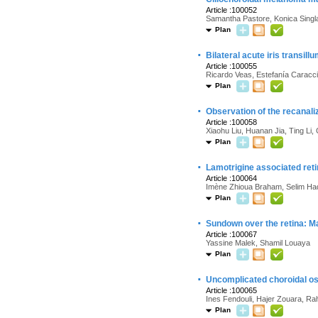
Article :100052
Samantha Pastore, Konica Singla
Plan
·
Bilateral acute iris transill
Article :100055
Ricardo Veas, Estefanía Caraccio
Plan
·
Observation of the recanali
Article :100058
Xiaohu Liu, Huanan Jia, Ting Li
Plan
·
Lamotrigine associated ret
Article :100064
Imène Zhioua Braham, Selim Hadda
Plan
·
Sundown over the retina: Ma
Article :100067
Yassine Malek, Shamil Louaya
Plan
·
Uncomplicated choroidal os
Article :100065
Ines Fendouli, Hajer Zouara, R
Plan