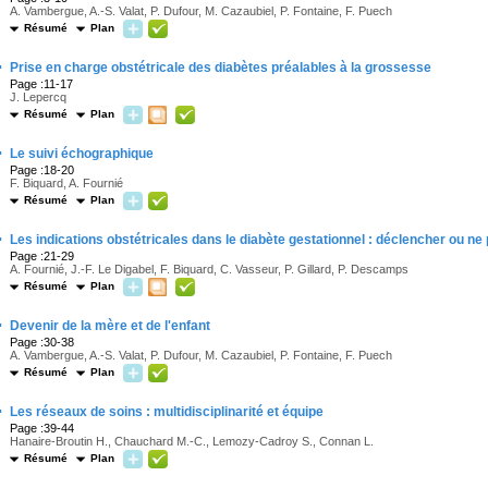
A. Vambergue, A.-S. Valat, P. Dufour, M. Cazaubiel, P. Fontaine, F. Puech
Résumé
Plan
·
Prise en charge obstétricale des diabètes préalables à la grossesse
Page :11-17
J. Lepercq
Résumé
Plan
·
Le suivi échographique
Page :18-20
F. Biquard, A. Fournié
Résumé
Plan
·
Les indications obstétricales dans le diabète gestationnel : déclencher ou n
Page :21-29
A. Fournié, J.-F. Le Digabel, F. Biquard, C. Vasseur, P. Gillard, P. Descamps
Résumé
Plan
·
Devenir de la mère et de l'enfant
Page :30-38
A. Vambergue, A.-S. Valat, P. Dufour, M. Cazaubiel, P. Fontaine, F. Puech
Résumé
Plan
·
Les réseaux de soins : multidisciplinarité et équipe
Page :39-44
Hanaire-Broutin H., Chauchard M.-C., Lemozy-Cadroy S., Connan L.
Résumé
Plan