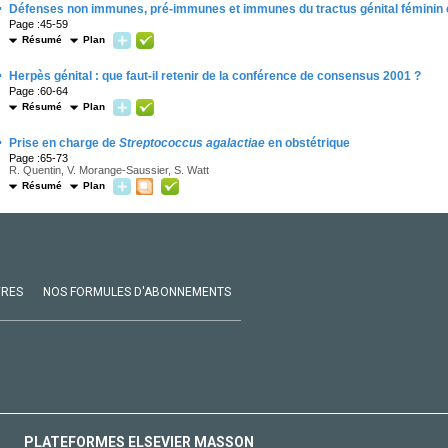
·
Défenses non immunes, pré-immunes et immunes du tractus génital féminin c
Page :45-59
Résumé
Plan
·
Herpès génital : que faut-il retenir de la conférence de consensus 2001 ?
Page :60-64
Résumé
Plan
·
Prise en charge de
Streptococcus agalactiae
en obstétrique
Page :65-73
R. Quentin, V. Morange-Saussier, S. Watt
Résumé
Plan
VRES
NOS FORMULES D'ABONNEMENTS
PLATEFORMES ELSEVIER MASSON