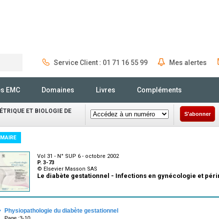
Service Client : 01 71 16 55 99
Mes alertes
Rechercher
és EMC
Domaines
Livres
Compléments
TRIQUE ET BIOLOGIE DE
S'abonner
MAIRE
Vol 31 - N° SUP 6 - octobre 2002
P. 3-73
© Elsevier Masson SAS
Le diabète gestationnel - Infections en gynécologie et pér
·
Physiopathologie du diabète gestationnel
Page :3-10