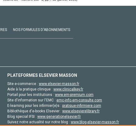
VRES
NOS FORMULES D'ABONNEMENTS
PLATEFORMES ELSEVIER MASSON
Site e-commerce :
www.elsevier-masson.fr
Aide à la pratique clinique :
www.clinicalkey.fr
Portail pour les institutions :
www.em-premium.com
Site d'information sur l'EMC :
emc-info.em-consulte.com
E-learning pour les infirmier(e)s :
pratique-infirmiere.com
Bibliothèque d'e-books Elsevier :
www.elsevierelibrary.fr
Blog special IFSI :
www.generationelsevier.fr
Suivez notre actualité sur notre blog :
www.blog-elsevier-masson.fr
Site d'emploi en santé :
emploisante.com