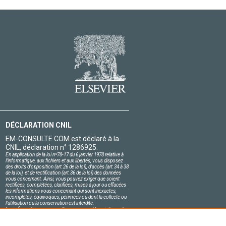
DÉCLARATION CNIL
EM-CONSULTE.COM est déclaré à la
CNIL, déclaration n° 1286925.
En application de la loi nº78-17 du 6 janvier 1978 relative à
l'informatique, aux fichiers et aux libertés, vous disposez
des droits d'opposition (art.26 de la loi), d'accès (art.34 à 38
de la loi), et de rectification (art.36 de la loi) des données
vous concernant. Ainsi, vous pouvez exiger que soient
rectifiées, complétées, clarifiées, mises à jour ou effacées
les informations vous concernant qui sont inexactes,
incomplètes, équivoques, périmées ou dont la collecte ou
l'utilisation ou la conservation est interdite.
Les informations personnelles concernant les visiteurs de
notre site, y compris leur identité, sont confidentielles.
Le responsable du site s'engage sur l'honneur à respecter