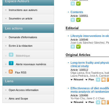
Espace Auteurs
Instructions aux auteurs
·
Contents
Article :100551
Soumettre un article
Les actions
Editorial
·
Lifestyle interventions in o
Demande d'informations
Article :100546
Juan Luis Sánchez-Sánchez, Ped
Ecrire à la rédaction
Original Articles
Bibliothèque
·
Long-term frailty and physi
Alerte nouveaux numéros
clinical study
Article :100512
Flux RSS
Olga Laosa, Eva Topinkova, Isab
Laura Pedraza, Jose A. Carnicer
Résumé
Plan
Liens
·
Effectiveness of diet modific
Open Access information
meta-analysis of randomized
Article :100486
Yu-Hao Chu, Jane C-J Chao
Aims and Scope
Résumé
Plan