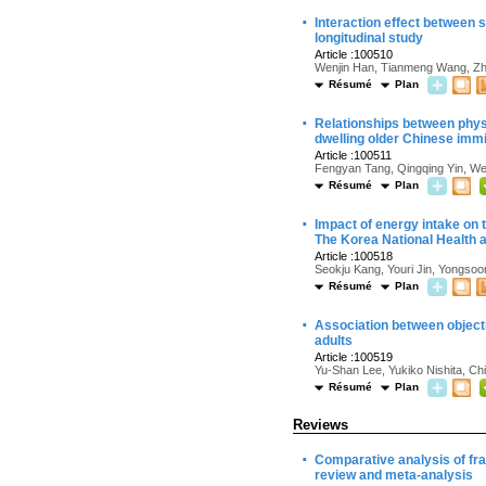
·
Interaction effect between s
longitudinal study
Article :100510
Wenjin Han, Tianmeng Wang, Zh
Résumé
Plan
·
Relationships between physi
dwelling older Chinese imm
Article :100511
Fengyan Tang, Qingqing Yin, We
Résumé
Plan
·
Impact of energy intake on t
The Korea National Health 
Article :100518
Seokju Kang, Youri Jin, Yongsoo
Résumé
Plan
·
Association between objectiv
adults
Article :100519
Yu-Shan Lee, Yukiko Nishita, Ch
Résumé
Plan
Reviews
·
Comparative analysis of fra
review and meta-analysis