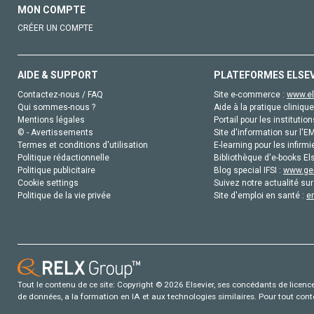
MON COMPTE
CRÉER UN COMPTE
AIDE & SUPPORT
PLATEFORMES ELSE
Contactez-nous / FAQ
Site e-commerce :
www.el
Qui sommes-nous ?
Aide à la pratique clinique
Mentions légales
Portail pour les institution
© - Avertissements
Site d'information sur l'E
Termes et conditions d'utilisation
E-learning pour les infirmi
Politique rédactionnelle
Bibliothèque d'e-books Els
Politique publicitaire
Blog special IFSI :
www.gen
Cookie settings
Suivez notre actualité sur
Politique de la vie privée
Site d'emploi en santé :
e
Tout le contenu de ce site: Copyright © 2026 Elsevier, ses concédants de licence e
de données, a la formation en IA et aux technologies similaires. Pour tout con