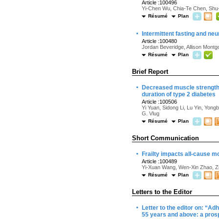
Article :100496
Yi-Chen Wu, Chia-Te Chen, Shu
Résumé
Plan
·
Intermittent fasting and ne
Article :100480
Jordan Beveridge, Allison Mont
Résumé
Plan
Brief Report
·
Decreased muscle strength 
duration of type 2 diabetes
Article :100506
Yi Yuan, Sidong Li, Lu Yin, Yon
G. Vlug
Résumé
Plan
Short Communication
·
Frailty impacts all-cause m
Article :100489
Yi-Xuan Wang, Wen-Xin Zhao, Zi
Résumé
Plan
Letters to the Editor
·
Letter to the editor on: “Ad
55 years and above: a pros