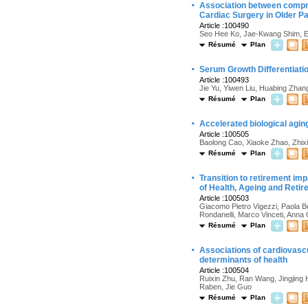
·
Association between compre
Cardiac Surgery in Older Pa
Article :100490
Seo Hee Ko, Jae-Kwang Shim, 
Résumé
Plan
·
Serum Growth Differentiati
Article :100493
Jie Yu, Yiwen Liu, Huabing Zhang,
Résumé
Plan
·
Accelerated biological agin
Article :100505
Baolong Cao, Xiaoke Zhao, Zhix
Résumé
Plan
·
Transition to retirement im
of Health, Ageing and Reti
Article :100503
Giacomo Pietro Vigezzi, Paola Be
Rondanelli, Marco Vinceti, Anna
Résumé
Plan
·
Associations of cardiovasc
determinants of health
Article :100504
Ruixin Zhu, Ran Wang, Jingjing 
Raben, Jie Guo
Résumé
Plan