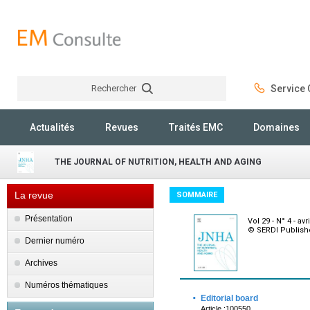
Rechercher
Service C
Rechercher
Actualités
Revues
Traités EMC
Domaines
THE JOURNAL OF NUTRITION, HEALTH AND AGING
La revue
SOMMAIRE
Présentation
Vol 29 - N° 4 - avr
© SERDI Publishe
Dernier numéro
Archives
Numéros thématiques
·
Editorial board
Article :100550