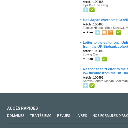
Article :100485
Lijia Xu, Hao Fang
·
Has Japan overcome COVID-
Article :100495
Tamaki Hirose, Yohei Sawaya, M
Plan
·
Letter to the editor on: “Un
from the UK Biobank cohor
Article :100492
Luying Qiu
Plan
·
Response to “Letter to the e
low income from the UK Bi
Article :100491
Kerstin Schorr, Marian Beekman
ACCÈS RAPIDES
DOMAINES
TRAITÉS EMC
REVUES
LIVRES
NOS FORMULES D'AB