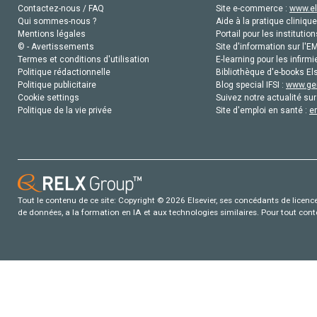
Contactez-nous / FAQ
Site e-commerce :
www.el
Qui sommes-nous ?
Aide à la pratique clinique
Mentions légales
Portail pour les institution
© - Avertissements
Site d'information sur l'E
Termes et conditions d'utilisation
E-learning pour les infirmi
Politique rédactionnelle
Bibliothèque d'e-books Els
Politique publicitaire
Blog special IFSI :
www.gen
Cookie settings
Suivez notre actualité sur
Politique de la vie privée
Site d'emploi en santé :
e
Tout le contenu de ce site: Copyright © 2026 Elsevier, ses concédants de licence e
de données, a la formation en IA et aux technologies similaires. Pour tout con