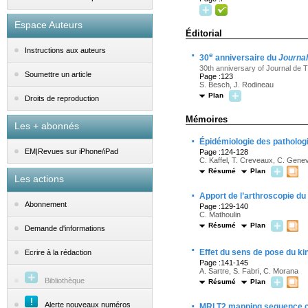
Espace Auteurs
Éditorial
Instructions aux auteurs
·
e
30
anniversaire du
Journal
30th anniversary of Journal de 
Soumettre un article
Page :123
S. Besch, J. Rodineau
Plan
Droits de reproduction
Mémoires
Les + abonnés
·
Épidémiologie des patholog
EM|Revues sur iPhone/iPad
Page :124-128
C. Kaffel, T. Creveaux, C. Gene
Résumé
Plan
Les actions
·
Apport de l’arthroscopie du
Abonnement
Page :129-140
C. Mathoulin
Résumé
Plan
Demande d'informations
·
Effet du sens de pose du ki
Ecrire à la rédaction
Page :141-145
A. Sartre, S. Fabri, C. Morana
Bibliothèque
Résumé
Plan
·
Alerte nouveaux numéros
MRI T2 mapping sequence co