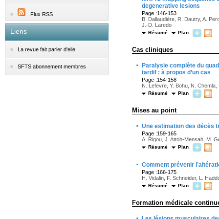
degenerative lesions
Page :146-153
Flux RSS
B. Dallaudière, R. Dautry, A. Per
J.-D. Laredo
Liens
Résumé
Plan
Cas cliniques
La revue fait parler d'elle
·
Paralysie complète du qua
SFTS abonnement membres
tardif : à propos d’un cas
Page :154-158
N. Lefevre, Y. Bohu, N. Chemla,
Résumé
Plan
Mises au point
·
Une estimation des décès tr
Page :159-165
A. Rigou, J. Attoh-Mensah, M. Ge
Résumé
Plan
·
Comment prévenir l’altérati
Page :166-175
H. Vidalin, F. Schneider, L. Had
Résumé
Plan
Formation médicale continu
·
Les lésions musculaires de