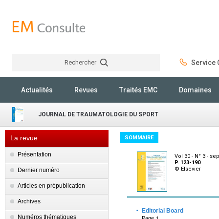
Rechercher
Service C
Rechercher
Actualités
Revues
Traités EMC
Domaines
JOURNAL DE TRAUMATOLOGIE DU SPORT
La revue
SOMMAIRE
Présentation
Vol 30 - N° 3 - s
P. 123-190
© Elsevier
Dernier numéro
Articles en prépublication
Archives
·
Editorial Board
Numéros thématiques
Page :i