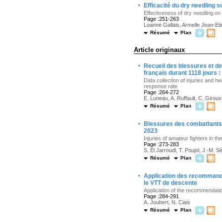
·
Efficacité du dry needling su
Effectiveness of dry needling on t
Page :251-263
Loanne Gallais, Armelle Jean-Et
Résumé
Plan
Article originaux
·
Recueil des blessures et de 
français durant 1118 jours 
Data collection of injuries and h
response rate
Page :264-272
E. Luneau, A. Ruffault, C. Girou
Résumé
Plan
·
Blessures des combattants 
2023
Injuries of amateur fighters in 
Page :273-283
S. El Jarroudi, T. Poujol, J.-M. S
Résumé
Plan
·
Application des recommanda
le VTT de descente
Application of the recommendatio
Page :284-291
A. Joubert, N. Ciais
Résumé
Plan