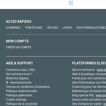
ACCÈS RAPIDES
DOMAINES
TRAITÉS EMC
REVUES
LIVRES
NOS FORMULES D'AB
MON COMPTE
CRÉER UN COMPTE
AIDE & SUPPORT
PLATEFORMES ELSE
Contactez-nous / FAQ
Site e-commerce :
www.el
Qui sommes-nous ?
Aide à la pratique clinique
Mentions légales
Portail pour les institution
© - Avertissements
Site d'information sur l'E
Termes et conditions d'utilisation
E-learning pour les infirmi
Politique rédactionnelle
Bibliothèque d'e-books Els
Politique publicitaire
Blog special IFSI :
www.gen
Cookie settings
Suivez notre actualité sur
Politique de la vie privée
Site d'emploi en santé :
e