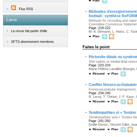
Plan
Flux RSS
·
Méthodes d’enregistrement 
football : synthèse ReFORM
Liens
Methods for recording and reporti
Committee Consensus Statemen
Page :219-222
La revue fait parler d'elle
M.-A. Démaret, L. Heinz, C. Toot
Plan
SFTS abonnement membres
Faites le point
·
Périostite tibiale ou syndrom
Shin splints or medial tibial str
Page :223-233
Marie-Hélène Lavallée-Bourget,
Résumé
Plan
·
Conflits fémoro-acétabulaire
Femoroacetabular impingement, tr
Page :234-240
R. Leroy, T. Thirion, J.-F. Kaux, 
Résumé
Plan
·
Tendinopathies et « Tendon N
Tendinopathies and « Tendon Neur
Page :241-250
Emilie Denoz, Vincent Gillot, Je
Résumé
Plan