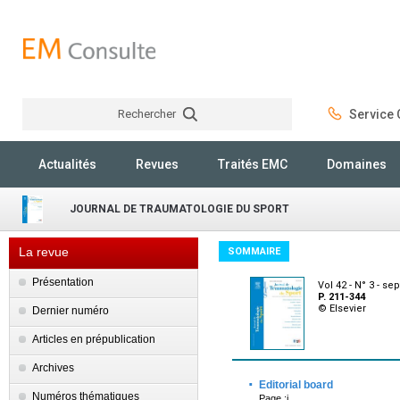
Rechercher
Service C
Rechercher
Actualités
Revues
Traités EMC
Domaines
JOURNAL DE TRAUMATOLOGIE DU SPORT
La revue
SOMMAIRE
Présentation
Vol 42 - N° 3 - s
P. 211-344
© Elsevier
Dernier numéro
Articles en prépublication
Archives
·
Editorial board
Numéros thématiques
Page :i