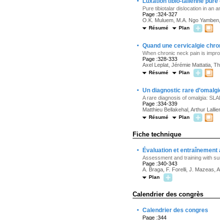
·
Luxation tibio-talienne pure
Pure tibiotalar dislocation in an 
Page :324-327
O.K. Muluem, M.A. Ngo Yamben,
Résumé
Plan
·
Quand une cervicalgie chron
When chronic neck pain is impro
Page :328-333
Axel Leplat, Jérémie Mattatia, 
Résumé
Plan
·
Un diagnostic rare d’omalgi
A rare diagnosis of omalgia: SLA
Page :334-339
Matthieu Bellakehal, Arthur Lalli
Résumé
Plan
Fiche technique
·
Évaluation et entraînemen
Assessment and training with su
Page :340-343
A. Braga, F. Forelli, J. Mazeas,
Plan
Calendrier des congrès
·
Calendrier des congres
Page :344