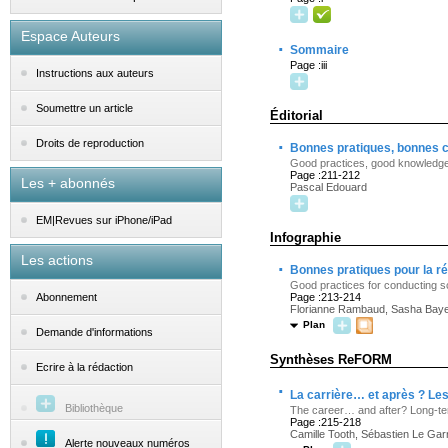
Espace Auteurs
·
Sommaire
Page :iii
Instructions aux auteurs
Soumettre un article
Éditorial
·
Droits de reproduction
Bonnes pratiques, bonnes 
Good practices, good knowledg
Page :211-212
Les + abonnés
Pascal Edouard
EM|Revues sur iPhone/iPad
Infographie
Les actions
·
Bonnes pratiques pour la réa
Good practices for conducting sci
Page :213-214
Abonnement
Florianne Rambaud, Sasha Baye
Plan
Demande d'informations
Synthèses ReFORM
Ecrire à la rédaction
·
La carrière… et après ? Les
Bibliothèque
The career… and after? Long-te
Page :215-218
Camille Tooth, Sébastien Le Gar
Alerte nouveaux numéros