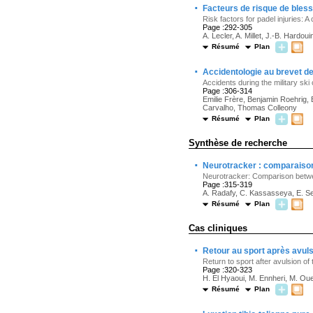
·
Facteurs de risque de bless
Risk factors for padel injuries: 
Page :292-305
A. Lecler, A. Millet, J.-B. Hardo
Résumé
Plan
·
Accidentologie au brevet de 
Accidents during the military ski
Page :306-314
Emilie Frère, Benjamin Roehrig,
Carvalho, Thomas Colleony
Résumé
Plan
Synthèse de recherche
·
Neurotracker : comparaison 
Neurotracker: Comparison betwe
Page :315-319
A. Radafy, C. Kassasseya, E. S
Résumé
Plan
Cas cliniques
·
Retour au sport après avuls
Return to sport after avulsion of
Page :320-323
H. El Hyaoui, M. Ennheri, M. Oued
Résumé
Plan