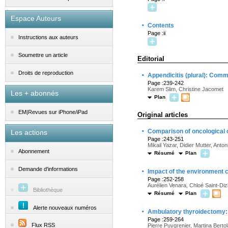
Espace Auteurs
·
Contents
Page :ii
Instructions aux auteurs
Soumettre un article
Editorial
·
Droits de reproduction
Appendicitis (plural): Commo
Page :239-242
Karem Slim, Christine Jacomet
Les + abonnés
Plan
EM|Revues sur iPhone/iPad
Original articles
·
Comparison of oncological 
Les actions
Page :243-251
Mikail Yazar, Didier Mutter, Anto
Abonnement
Résumé
Plan
·
Demande d'informations
Impact of the environment c
Page :252-258
Aurélien Venara, Chloé Saint-Diz
Bibliothèque
Résumé
Plan
Alerte nouveaux numéros
·
Ambulatory thyroidectomy: A
Page :259-264
Flux RSS
Pierre Puygrenier, Martina Berto