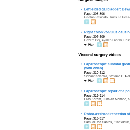
·
Left-sided gallbladder: Bew
Page :305-306
Gaétan Pasinato, Jules Le Pes
·
Right colon volvulus causin
Page :307-309
Hazem Beji, Aymen Laaribi, Has
Plan
Visceral surgery videos
·
Laparoscopic subtotal gast
(with video)
Page :310-312
Sidhant Kalsotra, Stefanie C. Ro
Plan
·
Laparoscopic repair of a po
Page :313-314
Elias Karam, Juba Ait-Mohand, 
·
Robot-assisted resection of
Page :315-317
Samuel Dos Santos, Eliott Alaux