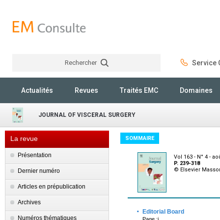
Rechercher
Service C
Rechercher
Actualités
Revues
Traités EMC
Domaines
JOURNAL OF VISCERAL SURGERY
La revue
SOMMAIRE
Présentation
Vol 163 - N° 4 - ao
P. 239-318
© Elsevier Masso
Dernier numéro
Articles en prépublication
Archives
·
Editorial Board
Numéros thématiques
Page :i