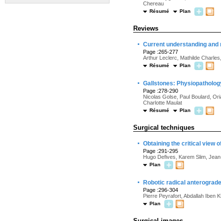
Chereau
Résumé
Plan
Reviews
·
Current understanding and 
Page :265-277
Arthur Leclerc, Mathilde Charle
Résumé
Plan
·
Gallstones: Physiopathology 
Page :278-290
Nicolas Golse, Paul Boulard, Or
Charlotte Maulat
Résumé
Plan
Surgical techniques
·
Obtaining the critical view
Page :291-295
Hugo Defives, Karem Slim, Jea
Plan
·
Robotic radical anterogra
Page :296-304
Pierre Peyrafort, Abdallah Iben 
Plan
Surgical images