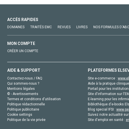
ACCÈS RAPIDES
DOMAINES
TRAITÉS EMC
REVUES
LIVRES
NOS FORMULES D'AB
MON COMPTE
CRÉER UN COMPTE
AIDE & SUPPORT
PLATEFORMES ELSE
Contactez-nous / FAQ
Site e-commerce :
www.el
Qui sommes-nous ?
Aide à la pratique clinique
Mentions légales
Portail pour les institution
© - Avertissements
Site d'information sur l'E
Termes et conditions d'utilisation
E-learning pour les infirmi
Politique rédactionnelle
Bibliothèque d'e-books Els
Politique publicitaire
Blog special IFSI :
www.gen
Cookie settings
Suivez notre actualité sur
Politique de la vie privée
Site d'emploi en santé :
e