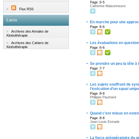
Page :5-5
Catherine Maisonneuve
Flux RSS
Liens
·
En marche pour une approche 
Page :6-6
Archives des Annales de
Kinésithérapie
·
Les évaluations en questio
Archives des Cahiers de
Kinésithérapie
Page :6-6
·
Se prendre un peu la tête à
Page :7-7
·
Les sujets souffrant de syn
l’exécution d’un
squat
unipo
Page :8-8
Philippe Paumard
·
Quand c’est mieux en extensi
Page :8-8
Jean-Louis Estrade
·
La force préopératoire du q