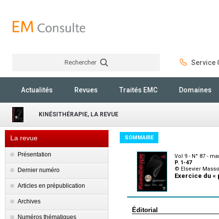
Rechercher
Service C
Rechercher
Actualités
Revues
Traités EMC
Domaines
KINÉSITHÉRAPIE, LA REVUE
La revue
SOMMAIRE
Présentation
Vol 9 - N° 87 - ma
P. 1-47
© Elsevier Mass
Dernier numéro
Exercice du « 
Articles en prépublication
Archives
Éditorial
Numéros thématiques