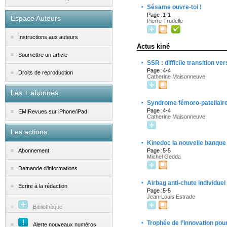
·
Sésame ouvre-toi !
Page :1-1
Espace Auteurs
Pierre Trudelle
Instructions aux auteurs
Actus kiné
Soumettre un article
·
SSR : difficile transition vers
Page :4-4
Droits de reproduction
Catherine Maisonneuve
Les + abonnés
·
Syndrome fémoro-patellaire 
Page :4-4
EM|Revues sur iPhone/iPad
Catherine Maisonneuve
Les actions
·
Kinedoc la nouvelle banque
Page :5-5
Abonnement
Michel Gedda
Demande d'informations
·
Airbag anti-chute individuel
Ecrire à la rédaction
Page :5-5
Jean-Louis Estrade
Bibliothèque
·
Trophée de l’Innovation pou
Alerte nouveaux numéros