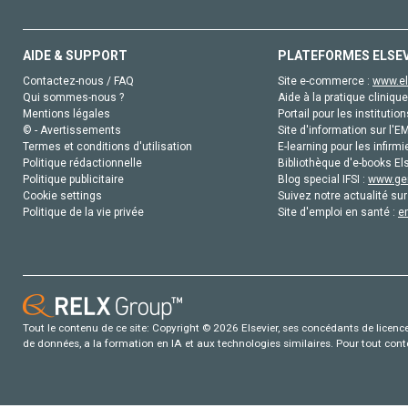
AIDE & SUPPORT
PLATEFORMES ELSE
Contactez-nous / FAQ
Site e-commerce :
www.el
Qui sommes-nous ?
Aide à la pratique clinique
Mentions légales
Portail pour les institution
© - Avertissements
Site d'information sur l'E
Termes et conditions d'utilisation
E-learning pour les infirmi
Politique rédactionnelle
Bibliothèque d'e-books Els
Politique publicitaire
Blog special IFSI :
www.gen
Cookie settings
Suivez notre actualité sur
Politique de la vie privée
Site d'emploi en santé :
e
Tout le contenu de ce site: Copyright © 2026 Elsevier, ses concédants de licence e
de données, a la formation en IA et aux technologies similaires. Pour tout con