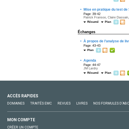
·
Mise en pratique du test de
Page :39-42
Patrick Fransoo, Claire Dassain,
Résumé
Plan
Échanges
·
À propos de l’analyse de li
Page :43-43
Plan
·
Agenda
Page :44-47
JM Lardry
Résumé
Plan
ACCÈS RAPIDES
DOMAINES
TRAITÉS EMC
REVUES
LIVRES
NOS FORMULES D'AB
MON COMPTE
CRÉER UN COMPTE