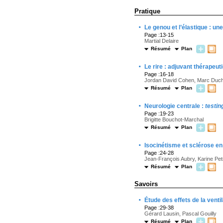
Pratique
·
Le genou et l’élastique : un
Page :13-15
Martial Delaire
Résumé
Plan
·
Le rire : adjuvant thérapeut
Page :16-18
Jordan David Cohen, Marc Duc
Résumé
Plan
·
Neurologie centrale :
testin
Page :19-23
Brigitte Bouchot-Marchal
Résumé
Plan
·
Isocinétisme et sclérose e
Page :24-28
Jean-François Aubry, Karine Pe
Résumé
Plan
Savoirs
·
Étude des effets de la vent
Page :29-38
Gérard Lausin, Pascal Gouilly
Résumé
Plan