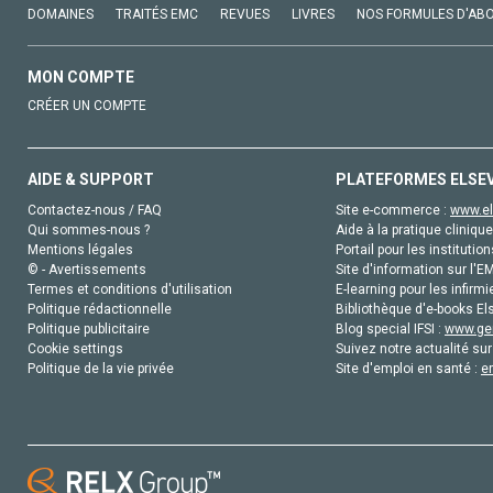
DOMAINES
TRAITÉS EMC
REVUES
LIVRES
NOS FORMULES D'AB
MON COMPTE
CRÉER UN COMPTE
AIDE & SUPPORT
PLATEFORMES ELSE
Contactez-nous / FAQ
Site e-commerce :
www.el
Qui sommes-nous ?
Aide à la pratique clinique
Mentions légales
Portail pour les institution
© - Avertissements
Site d'information sur l'E
Termes et conditions d'utilisation
E-learning pour les infirmi
Politique rédactionnelle
Bibliothèque d'e-books Els
Politique publicitaire
Blog special IFSI :
www.gen
Cookie settings
Suivez notre actualité sur
Politique de la vie privée
Site d'emploi en santé :
e