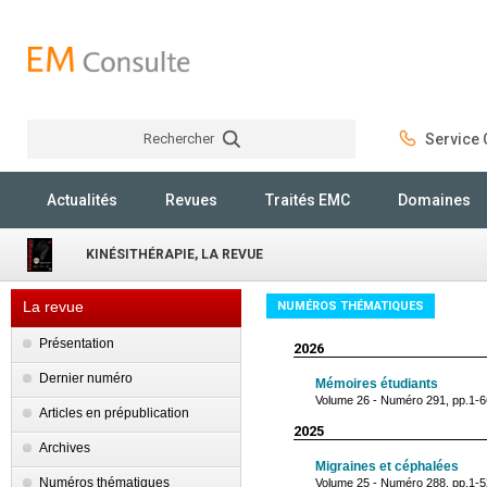
Rechercher
Service C
Rechercher
Actualités
Revues
Traités EMC
Domaines
KINÉSITHÉRAPIE, LA REVUE
La revue
NUMÉROS THÉMATIQUES
Présentation
2026
Dernier numéro
Mémoires étudiants
Volume 26 - Numéro 291, pp.1-6
Articles en prépublication
2025
Archives
Migraines et céphalées
Numéros thématiques
Volume 25 - Numéro 288, pp.1-