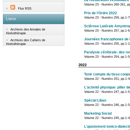
La rééducation vestibulaire
Volume 23 - Numéro 260-261, pp
Flux RSS
Prix de l'Ordre 2022
Volume 23 - Numéro 259, pp.1-70 
Liens
Sclérose Latérale Amyotro
Archives des Annales de
Volume 23 - Numéro 257, pp.1-6
Kinésithérapie
Journées francophones de 
Archives des Cahiers de
Volume 23 - Numéro 255, pp.1-
Kinésithérapie
Paralysie cérébrale: des r
Volume 23 - Numéro 254, pp.1-56
2022
Tenir compte du tissu conjon
Volume 22 - Numéro 251, pp.1-
L'activité physique: pilier d
Volume 22 - Numéro 247, pp.1-54 
Spécial Liban
Volume 22 - Numéro 246, pp.1-56
Marketing Social
Volume 22 - Numéro 245, pp.1-4
L'ajustement tonico-dialect