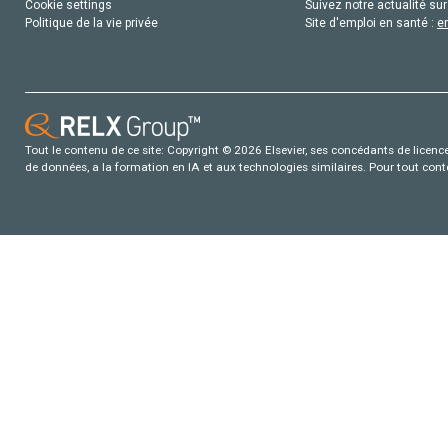
Cookie settings
Suivez notre actualité sur
Politique de la vie privée
Site d'emploi en santé :
e
Tout le contenu de ce site: Copyright © 2026 Elsevier, ses concédants de licence e
de données, a la formation en IA et aux technologies similaires. Pour tout con