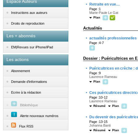
Espace Auteurs
·
Retraite en vue…
Page :1
Marie-Paule Le Gat
Instructions aux auteurs
Plan
Droits de reproduction
Actualités
Les + abonnés
·
actualités professionnelles
Page :4-7
EM|Revues sur iPhone/iPad
Dossier : Puéricultrices en 
Les actions
·
Puéricultrices en crèche : de
Abonnement
Page :9
Laurence Rameau
Plan
Demande d'informations
·
Ces puéricultrices directric
Ecrire à la rédaction
Page :10-12
Laurence Rameau
Bibliothèque
Résumé
Plan
·
Alerte nouveaux numéros
Du devenir des puéricultric
Page :13-15
Johanna Banti
Flux RSS
Résumé
Plan