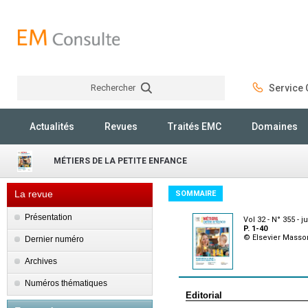
Rechercher
Service C
Rechercher
Actualités
Revues
Traités EMC
Domaines
MÉTIERS DE LA PETITE ENFANCE
La revue
SOMMAIRE
Présentation
Vol 32 - N° 355 - ju
P. 1-40
© Elsevier Masso
Dernier numéro
Archives
Numéros thématiques
Editorial