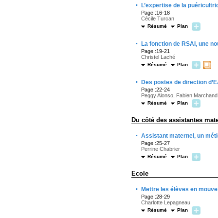
·
L’expertise de la puéricul
Page :16-18
Cécile Turcan
Résumé
Plan
·
La fonction de RSAI, une no
Page :19-21
Christel Laché
Résumé
Plan
·
Des postes de direction d’E
Page :22-24
Peggy Alonso, Fabien Marchand
Résumé
Plan
Du côté des assistantes mate
·
Assistant maternel, un méti
Page :25-27
Perrine Chabrier
Résumé
Plan
Ecole
·
Mettre les élèves en mouvem
Page :28-29
Charlotte Lepagneau
Résumé
Plan