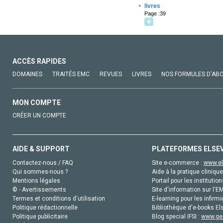
·
livres
Page :39
ACCÈS RAPIDES
DOMAINES
TRAITÉS EMC
REVUES
LIVRES
NOS FORMULES D'AB
MON COMPTE
CRÉER UN COMPTE
AIDE & SUPPORT
PLATEFORMES ELSE
Contactez-nous / FAQ
Site e-commerce :
www.el
Qui sommes-nous ?
Aide à la pratique clinique
Mentions légales
Portail pour les institution
© - Avertissements
Site d'information sur l'E
Termes et conditions d'utilisation
E-learning pour les infirmi
Politique rédactionnelle
Bibliothèque d'e-books Els
Politique publicitaire
Blog special IFSI :
www.gen